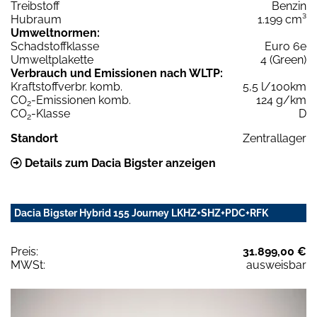
Treibstoff
Benzin
Hubraum
1.199 cm³
Umweltnormen:
Schadstoffklasse
Euro 6e
Umweltplakette
4 (Green)
Verbrauch und Emissionen nach WLTP:
Kraftstoffverbr. komb.
5,5 l/100km
CO
-Emissionen komb.
124 g/km
2
CO
-Klasse
D
2
Standort
Zentrallager
Details zum Dacia Bigster anzeigen
Dacia Bigster Hybrid 155 Journey LKHZ+SHZ+PDC+RFK
Preis:
31.899,00 €
MWSt:
ausweisbar