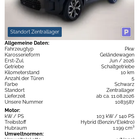
Standort Zentrallager
Allgemeine Daten:
Fahrzeugtyp
Pkw
Karosserieform
Geländewagen
Erst-Zul.
Jun / 2026
Getriebe
Schaltgetriebe
Kilometerstand
10 km
Anzahl der Türen
5
Farbe
Schwarz
Standort
Zentrallager
Lieferzeit
ab ca. 11.08.2026
Unsere Nummer
1083587
Motor:
kW / PS
103 kW / 140 PS
Treibstoff
Hybrid (Benzin/Elektro)
Hubraum
1.199 cm³
Umweltnormen: