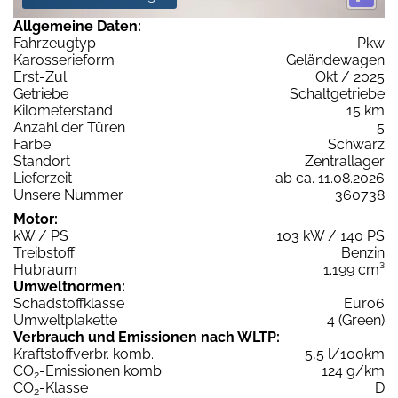
Allgemeine Daten:
Fahrzeugtyp
Pkw
Karosserieform
Geländewagen
Erst-Zul.
Okt / 2025
Getriebe
Schaltgetriebe
Kilometerstand
15 km
Anzahl der Türen
5
Farbe
Schwarz
Standort
Zentrallager
Lieferzeit
ab ca. 11.08.2026
Unsere Nummer
360738
Motor:
kW / PS
103 kW / 140 PS
Treibstoff
Benzin
Hubraum
1.199 cm³
Umweltnormen:
Schadstoffklasse
Euro6
Umweltplakette
4 (Green)
Verbrauch und Emissionen nach WLTP:
Kraftstoffverbr. komb.
5,5 l/100km
CO
-Emissionen komb.
124 g/km
2
CO
-Klasse
D
2