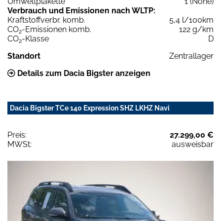
Umweltplakette
1 (None)
Verbrauch und Emissionen nach WLTP:
Kraftstoffverbr. komb.
5,4 l/100km
CO
-Emissionen komb.
122 g/km
2
CO
-Klasse
D
2
Standort
Zentrallager
Details zum Dacia Bigster anzeigen
Dacia Bigster TCe 140 Expression SHZ LKHZ Navi
Preis:
27.299,00 €
MWSt:
ausweisbar