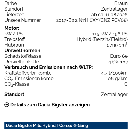
Farbe
Braun
Standort
Zentrallager
Lieferzeit
ab ca. 11.08.2026
Unsere Nummer
2017-B2 2 N7H 6XY (CNZ PCV68)
Motor:
kW / PS
115 kW / 156 PS
Treibstoff
Hybrid (Benzin/Elektro)
Hubraum
1.799 cm³
Umweltnormen:
Schadstoffklasse
Euro 6e
Umweltplakette
4 (Green)
Verbrauch und Emissionen nach WLTP:
Kraftstoffverbr. komb.
4,7 l/100km
CO
-Emissionen komb.
106 g/km
2
CO
-Klasse
C
2
Standort
Zentrallager
Details zum Dacia Bigster anzeigen
Dacia Bigster Mild Hybrid TCe 140 6-Gang