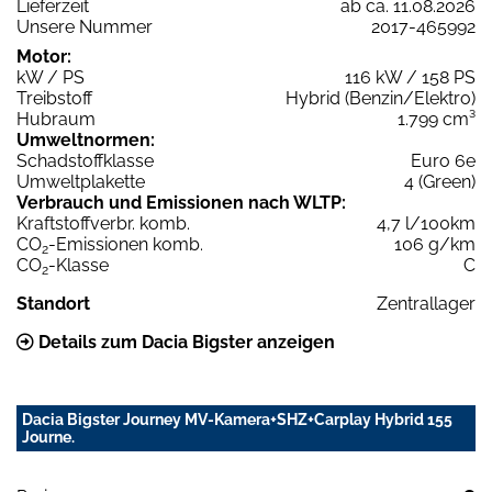
Lieferzeit
ab ca. 11.08.2026
Unsere Nummer
2017-465992
Motor:
kW / PS
116 kW / 158 PS
Treibstoff
Hybrid (Benzin/Elektro)
Hubraum
1.799 cm³
Umweltnormen:
Schadstoffklasse
Euro 6e
Umweltplakette
4 (Green)
Verbrauch und Emissionen nach WLTP:
Kraftstoffverbr. komb.
4,7 l/100km
CO
-Emissionen komb.
106 g/km
2
CO
-Klasse
C
2
Standort
Zentrallager
Details zum Dacia Bigster anzeigen
Dacia Bigster Journey MV-Kamera+SHZ+Carplay Hybrid 155
Journe.