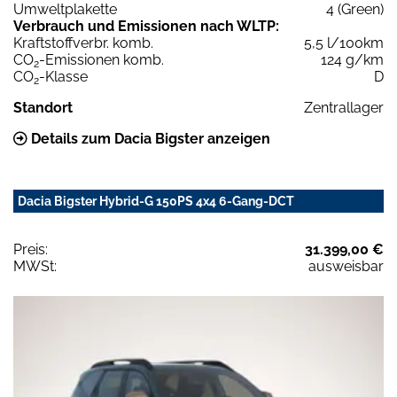
Umweltplakette
4 (Green)
Verbrauch und Emissionen nach WLTP:
Kraftstoffverbr. komb.
5,5 l/100km
CO
-Emissionen komb.
124 g/km
2
CO
-Klasse
D
2
Standort
Zentrallager
Details zum Dacia Bigster anzeigen
Dacia Bigster Hybrid-G 150PS 4x4 6-Gang-DCT
Preis:
31.399,00 €
MWSt:
ausweisbar