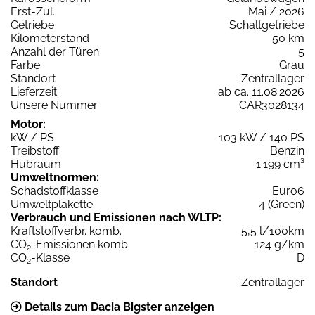
Erst-Zul.
Mai / 2026
Getriebe
Schaltgetriebe
Kilometerstand
50 km
Anzahl der Türen
5
Farbe
Grau
Standort
Zentrallager
Lieferzeit
ab ca. 11.08.2026
Unsere Nummer
CAR3028134
Motor:
kW / PS
103 kW / 140 PS
Treibstoff
Benzin
Hubraum
1.199 cm³
Umweltnormen:
Schadstoffklasse
Euro6
Umweltplakette
4 (Green)
Verbrauch und Emissionen nach WLTP:
Kraftstoffverbr. komb.
5,5 l/100km
CO
-Emissionen komb.
124 g/km
2
CO
-Klasse
D
2
Standort
Zentrallager
Details zum Dacia Bigster anzeigen