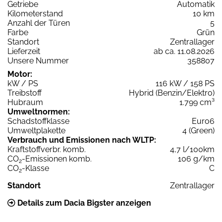
Getriebe
Automatik
Kilometerstand
10 km
Anzahl der Türen
5
Farbe
Grün
Standort
Zentrallager
Lieferzeit
ab ca. 11.08.2026
Unsere Nummer
358807
Motor:
kW / PS
116 kW / 158 PS
Treibstoff
Hybrid (Benzin/Elektro)
Hubraum
1.799 cm³
Umweltnormen:
Schadstoffklasse
Euro6
Umweltplakette
4 (Green)
Verbrauch und Emissionen nach WLTP:
Kraftstoffverbr. komb.
4,7 l/100km
CO
-Emissionen komb.
106 g/km
2
CO
-Klasse
C
2
Standort
Zentrallager
Details zum Dacia Bigster anzeigen