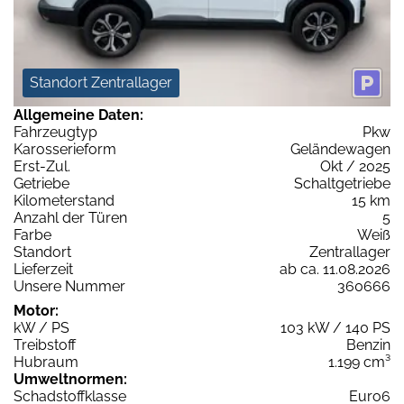
Standort Zentrallager
Allgemeine Daten:
Fahrzeugtyp
Pkw
Karosserieform
Geländewagen
Erst-Zul.
Okt / 2025
Getriebe
Schaltgetriebe
Kilometerstand
15 km
Anzahl der Türen
5
Farbe
Weiß
Standort
Zentrallager
Lieferzeit
ab ca. 11.08.2026
Unsere Nummer
360666
Motor:
kW / PS
103 kW / 140 PS
Treibstoff
Benzin
Hubraum
1.199 cm³
Umweltnormen:
Schadstoffklasse
Euro6