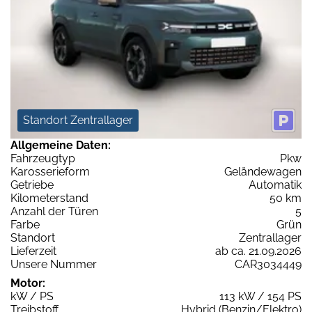
Standort Zentrallager
Allgemeine Daten:
Fahrzeugtyp
Pkw
Karosserieform
Geländewagen
Getriebe
Automatik
Kilometerstand
50 km
Anzahl der Türen
5
Farbe
Grün
Standort
Zentrallager
Lieferzeit
ab ca. 21.09.2026
Unsere Nummer
CAR3034449
Motor:
kW / PS
113 kW / 154 PS
Treibstoff
Hybrid (Benzin/Elektro)