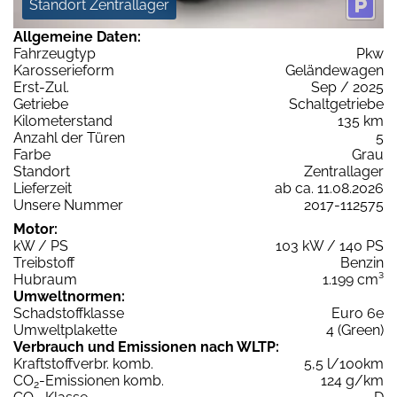
Standort Zentrallager
Allgemeine Daten:
Fahrzeugtyp
Pkw
Karosserieform
Geländewagen
Erst-Zul.
Sep / 2025
Getriebe
Schaltgetriebe
Kilometerstand
135 km
Anzahl der Türen
5
Farbe
Grau
Standort
Zentrallager
Lieferzeit
ab ca. 11.08.2026
Unsere Nummer
2017-112575
Motor:
kW / PS
103 kW / 140 PS
Treibstoff
Benzin
Hubraum
1.199 cm³
Umweltnormen:
Schadstoffklasse
Euro 6e
Umweltplakette
4 (Green)
Verbrauch und Emissionen nach WLTP:
Kraftstoffverbr. komb.
5,5 l/100km
CO
-Emissionen komb.
124 g/km
2