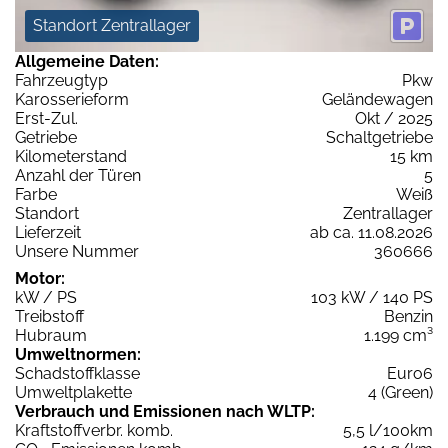
Standort Zentrallager
Allgemeine Daten:
Fahrzeugtyp
Pkw
Karosserieform
Geländewagen
Erst-Zul.
Okt / 2025
Getriebe
Schaltgetriebe
Kilometerstand
15 km
Anzahl der Türen
5
Farbe
Weiß
Standort
Zentrallager
Lieferzeit
ab ca. 11.08.2026
Unsere Nummer
360666
Motor:
kW / PS
103 kW / 140 PS
Treibstoff
Benzin
Hubraum
1.199 cm³
Umweltnormen:
Schadstoffklasse
Euro6
Umweltplakette
4 (Green)
Verbrauch und Emissionen nach WLTP:
Kraftstoffverbr. komb.
5,5 l/100km