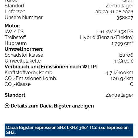
Standort
Zentrallager
Lieferzeit
ab ca. 11.08.2026
Unsere Nummer
358807
Motor:
kW / PS
116 kW / 158 PS
Treibstoff
Hybrid (Benzin/Elektro)
Hubraum
1.799 cm³
Umweltnormen:
Schadstoffklasse
Euro6
Umweltplakette
4 (Green)
Verbrauch und Emissionen nach WLTP:
Kraftstoffverbr. komb.
4,7 l/100km
CO
-Emissionen komb.
106 g/km
2
CO
-Klasse
C
2
Standort
Zentrallager
Details zum Dacia Bigster anzeigen
Dacia Bigster Expression SHZ LKHZ 360° TCe 140 Expression
SHZ.