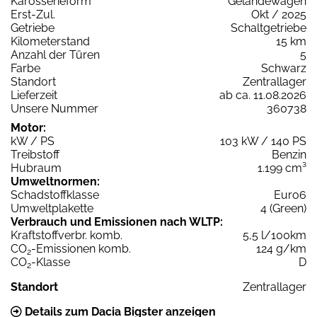
Karosserieform
Geländewagen
Erst-Zul.
Okt / 2025
Getriebe
Schaltgetriebe
Kilometerstand
15 km
Anzahl der Türen
5
Farbe
Schwarz
Standort
Zentrallager
Lieferzeit
ab ca. 11.08.2026
Unsere Nummer
360738
Motor:
kW / PS
103 kW / 140 PS
Treibstoff
Benzin
Hubraum
1.199 cm³
Umweltnormen:
Schadstoffklasse
Euro6
Umweltplakette
4 (Green)
Verbrauch und Emissionen nach WLTP:
Kraftstoffverbr. komb.
5,5 l/100km
CO
-Emissionen komb.
124 g/km
2
CO
-Klasse
D
2
Standort
Zentrallager
Details zum Dacia Bigster anzeigen