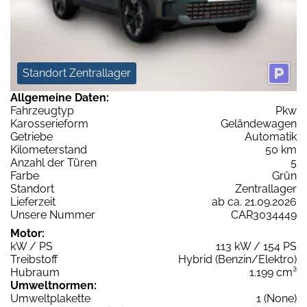
Standort Zentrallager
Allgemeine Daten:
Fahrzeugtyp
Pkw
Karosserieform
Geländewagen
Getriebe
Automatik
Kilometerstand
50 km
Anzahl der Türen
5
Farbe
Grün
Standort
Zentrallager
Lieferzeit
ab ca. 21.09.2026
Unsere Nummer
CAR3034449
Motor:
kW / PS
113 kW / 154 PS
Treibstoff
Hybrid (Benzin/Elektro)
Hubraum
1.199 cm³
Umweltnormen:
Umweltplakette
1 (None)