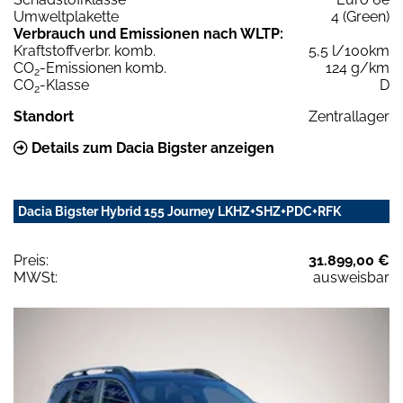
Umweltplakette
4 (Green)
Verbrauch und Emissionen nach WLTP:
Kraftstoffverbr. komb.
5,5 l/100km
CO
-Emissionen komb.
124 g/km
2
CO
-Klasse
D
2
Standort
Zentrallager
Details zum Dacia Bigster anzeigen
Dacia Bigster Hybrid 155 Journey LKHZ+SHZ+PDC+RFK
Preis:
31.899,00 €
MWSt:
ausweisbar