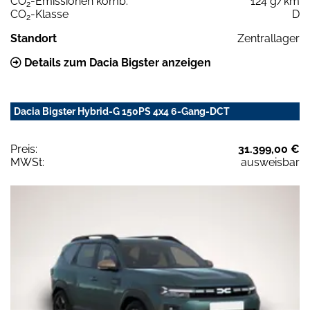
CO
-Emissionen komb.
124 g/km
2
CO
-Klasse
D
2
Standort
Zentrallager
Details zum Dacia Bigster anzeigen
Dacia Bigster Hybrid-G 150PS 4x4 6-Gang-DCT
Preis:
31.399,00 €
MWSt:
ausweisbar