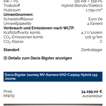
kW / PS
116 kW / 158 PS
Treibstoff
Hybrid (Benzin/Elektro)
Hubraum
1.799 cm³
Umweltnormen:
Schadstoffklasse
Euro 6e
Umweltplakette
4 (Green)
Verbrauch und Emissionen nach WLTP:
Kraftstoffverbr. komb.
4,7 l/100km
CO
-Emissionen komb.
106 g/km
2
CO
-Klasse
C
2
Standort
Zentrallager
Details zum Dacia Bigster anzeigen
Dacia Bigster Journey MV-Kamera+SHZ+Carplay Hybrid 155
Journe.
Preis:
34.299,00 €
MWSt:
ausweisbar