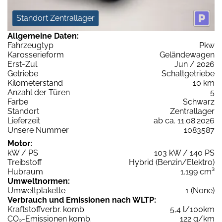
Standort Zentrallager
Allgemeine Daten:
Fahrzeugtyp
Pkw
Karosserieform
Geländewagen
Erst-Zul.
Jun / 2026
Getriebe
Schaltgetriebe
Kilometerstand
10 km
Anzahl der Türen
5
Farbe
Schwarz
Standort
Zentrallager
Lieferzeit
ab ca. 11.08.2026
Unsere Nummer
1083587
Motor:
kW / PS
103 kW / 140 PS
Treibstoff
Hybrid (Benzin/Elektro)
Hubraum
1.199 cm³
Umweltnormen:
Umweltplakette
1 (None)
Verbrauch und Emissionen nach WLTP:
Kraftstoffverbr. komb.
5,4 l/100km
CO
-Emissionen komb.
122 g/km
2