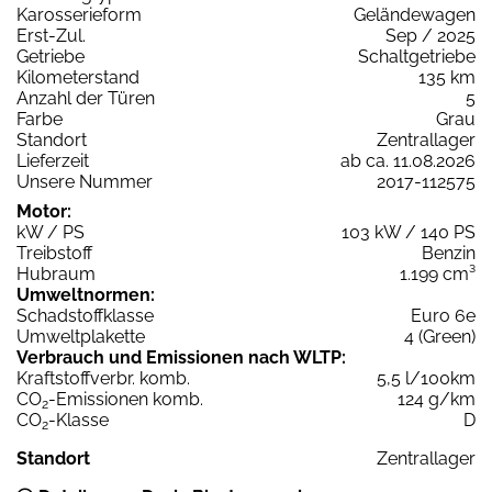
Karosserieform
Geländewagen
Erst-Zul.
Sep / 2025
Getriebe
Schaltgetriebe
Kilometerstand
135 km
Anzahl der Türen
5
Farbe
Grau
Standort
Zentrallager
Lieferzeit
ab ca. 11.08.2026
Unsere Nummer
2017-112575
Motor:
kW / PS
103 kW / 140 PS
Treibstoff
Benzin
Hubraum
1.199 cm³
Umweltnormen:
Schadstoffklasse
Euro 6e
Umweltplakette
4 (Green)
Verbrauch und Emissionen nach WLTP:
Kraftstoffverbr. komb.
5,5 l/100km
CO
-Emissionen komb.
124 g/km
2
CO
-Klasse
D
2
Standort
Zentrallager