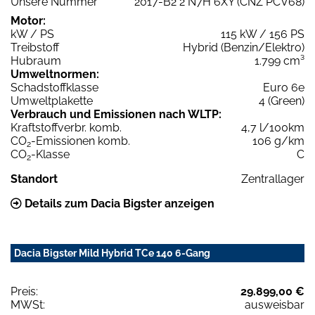
Unsere Nummer
2017-B2 2 N7H 6XY (CNZ PCV68)
Motor:
kW / PS
115 kW / 156 PS
Treibstoff
Hybrid (Benzin/Elektro)
Hubraum
1.799 cm³
Umweltnormen:
Schadstoffklasse
Euro 6e
Umweltplakette
4 (Green)
Verbrauch und Emissionen nach WLTP:
Kraftstoffverbr. komb.
4,7 l/100km
CO
-Emissionen komb.
106 g/km
2
CO
-Klasse
C
2
Standort
Zentrallager
Details zum Dacia Bigster anzeigen
Dacia Bigster Mild Hybrid TCe 140 6-Gang
Preis:
29.899,00 €
MWSt:
ausweisbar