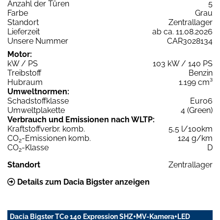
Anzahl der Türen
5
Farbe
Grau
Standort
Zentrallager
Lieferzeit
ab ca. 11.08.2026
Unsere Nummer
CAR3028134
Motor:
kW / PS
103 kW / 140 PS
Treibstoff
Benzin
Hubraum
1.199 cm³
Umweltnormen:
Schadstoffklasse
Euro6
Umweltplakette
4 (Green)
Verbrauch und Emissionen nach WLTP:
Kraftstoffverbr. komb.
5,5 l/100km
CO
-Emissionen komb.
124 g/km
2
CO
-Klasse
D
2
Standort
Zentrallager
Details zum Dacia Bigster anzeigen
Dacia Bigster TCe 140 Expression SHZ+MV-Kamera+LED