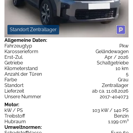
Standort Zentrallager
Allgemeine Daten:
Fahrzeugtyp
Pkw
Karosserieform
Geländewagen
Erst-Zul.
Apr / 2026
Getriebe
Schaltgetriebe
Kilometerstand
10 km
Anzahl der Türen
5
Farbe
Grau
Standort
Zentrallager
Lieferzeit
ab ca. 11.08.2026
Unsere Nummer
2017-404073
Motor:
kW / PS
103 kW / 140 PS
Treibstoff
Benzin
Hubraum
1.199 cm³
Umweltnormen:
Schadstoffklasse
Euro 6e