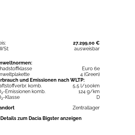
eis:
27.299,00 €
WSt:
ausweisbar
mweltnormen:
hadstoffklasse
Euro 6e
weltplakette
4 (Green)
rbrauch und Emissionen nach WLTP:
aftstoffverbr. komb.
5,5 l/100km
O
-Emissionen komb.
124 g/km
2
O
-Klasse
D
2
andort
Zentrallager
Details zum Dacia Bigster anzeigen