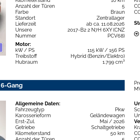
Kilometerstand
10 km
Kr
Anzahl der Türen
5
C
Farbe
Braun
C
Standort
Zentrallager
St
Lieferzeit
ab ca. 11.08.2026
Unsere
2017-B2 2 N7H 6XY (CNZ
Nummer
PCV68)
Motor:
kW / PS
115 kW / 156 PS
Treibstoff
Hybrid (Benzin/Elektro)
Hubraum
1.799 cm³
Pr
0 6-Gang
M
Allgemeine Daten:
U
Fahrzeugtyp
Pkw
Sc
Karosserieform
Geländewagen
Um
Erst-Zul.
Mai / 2026
Ve
Getriebe
Schaltgetriebe
Kr
Kilometerstand
50 km
C
Anzahl der Türen
5
C