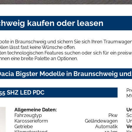
chweig kaufen oder leasen
bote in Braunschweig und sichern Sie sich Ihren Traumwagen
len lässt fast keine Wünsche offen.
en technologischen Features suchen oder sich für ein preiswe
hnen eine breite Palette an Optionen.
acia Bigster Modelle in Braunschweig und 
Pr
155 SHZ LED PDC
M
Allgemeine Daten:
U
Fahrzeugtyp
Pkw
Sc
Karosserieform
Geländewagen
Um
Getriebe
Automatik
Ve