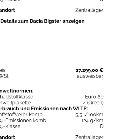
2
andort
Zentrallager
Details zum Dacia Bigster anzeigen
eis:
27.299,00 €
WSt:
ausweisbar
mweltnormen:
hadstoffklasse
Euro 6e
weltplakette
4 (Green)
rbrauch und Emissionen nach WLTP:
aftstoffverbr. komb.
5,5 l/100km
O
-Emissionen komb.
124 g/km
2
O
-Klasse
D
2
andort
Zentrallager