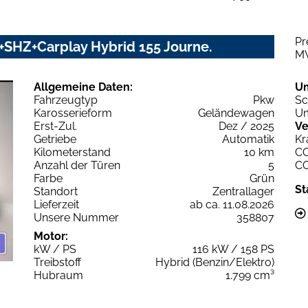
Pr
+SHZ+Carplay Hybrid 155 Journe.
M
Allgemeine Daten:
U
Fahrzeugtyp
Pkw
Sc
Karosserieform
Geländewagen
Um
Erst-Zul.
Dez / 2025
Ve
Getriebe
Automatik
Kr
Kilometerstand
10 km
C
Anzahl der Türen
5
C
Farbe
Grün
St
Standort
Zentrallager
Lieferzeit
ab ca. 11.08.2026
Unsere Nummer
358807
Motor:
kW / PS
116 kW / 158 PS
Treibstoff
Hybrid (Benzin/Elektro)
Hubraum
1.799 cm³