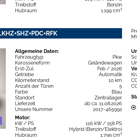
Treibstoff
Benzin
Hubraum
1.199 cm³
Pr
y LKHZ+SHZ+PDC+RFK
M
Allgemeine Daten:
U
Fahrzeugtyp
Pkw
Sc
Karosserieform
Geländewagen
Um
Erst-Zul.
Feb / 2026
Ve
Getriebe
Automatik
Kr
Kilometerstand
10 km
C
Anzahl der Türen
5
C
Farbe
Blau
St
Standort
Zentrallager
Lieferzeit
ab ca. 11.08.2026
Unsere Nummer
2017-465992
Motor:
kW / PS
116 kW / 158 PS
Treibstoff
Hybrid (Benzin/Elektro)
Hubraum
1.799 cm³