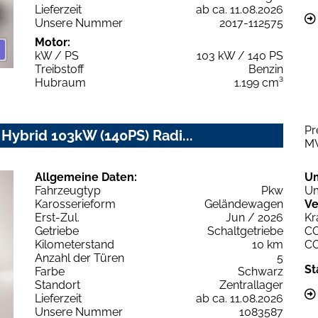
Lieferzeit
ab ca. 11.08.2026
Unsere Nummer
2017-112575
Motor:
kW / PS
103 kW / 140 PS
Treibstoff
Benzin
Hubraum
1.199 cm³
Pr
 Hybrid 103kW (140PS) Radi...
M
Allgemeine Daten:
U
Fahrzeugtyp
Pkw
Um
Karosserieform
Geländewagen
Ve
Erst-Zul.
Jun / 2026
Kr
Getriebe
Schaltgetriebe
C
Kilometerstand
10 km
C
Anzahl der Türen
5
St
Farbe
Schwarz
Standort
Zentrallager
Lieferzeit
ab ca. 11.08.2026
Unsere Nummer
1083587