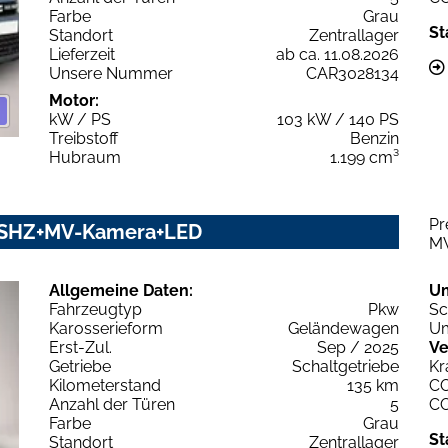
Farbe
Grau
St
Standort
Zentrallager
Lieferzeit
ab ca. 11.08.2026
Unsere Nummer
CAR3028134
Motor:
kW / PS
103 kW / 140 PS
Treibstoff
Benzin
Hubraum
1.199 cm³
Pr
on SHZ+MV-Kamera+LED
M
Allgemeine Daten:
U
Fahrzeugtyp
Pkw
Sc
Karosserieform
Geländewagen
Um
Erst-Zul.
Sep / 2025
Ve
Getriebe
Schaltgetriebe
Kr
Kilometerstand
135 km
C
Anzahl der Türen
5
C
Farbe
Grau
St
Standort
Zentrallager