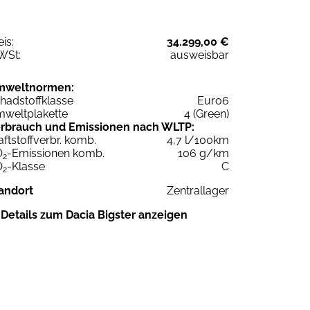
eis:
34.299,00 €
WSt:
ausweisbar
mweltnormen:
hadstoffklasse
Euro6
weltplakette
4 (Green)
rbrauch und Emissionen nach WLTP:
aftstoffverbr. komb.
4,7 l/100km
O
-Emissionen komb.
106 g/km
2
O
-Klasse
C
2
andort
Zentrallager
Details zum Dacia Bigster anzeigen