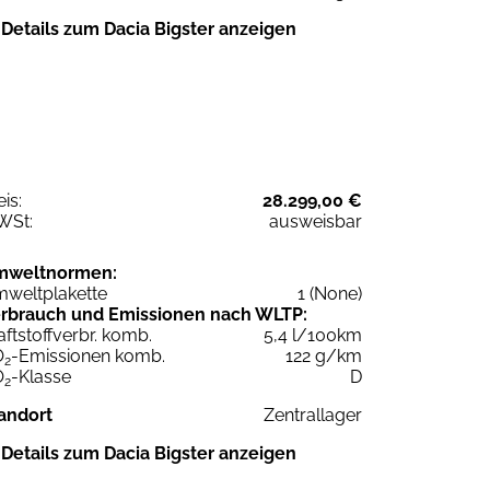
Details zum Dacia Bigster anzeigen
eis:
28.299,00 €
WSt:
ausweisbar
mweltnormen:
weltplakette
1 (None)
rbrauch und Emissionen nach WLTP:
aftstoffverbr. komb.
5,4 l/100km
O
-Emissionen komb.
122 g/km
2
O
-Klasse
D
2
andort
Zentrallager
Details zum Dacia Bigster anzeigen