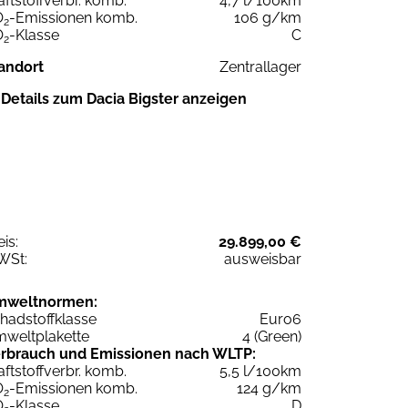
aftstoffverbr. komb.
4,7 l/100km
O
-Emissionen komb.
106 g/km
2
O
-Klasse
C
2
andort
Zentrallager
Details zum Dacia Bigster anzeigen
eis:
29.899,00 €
WSt:
ausweisbar
mweltnormen:
hadstoffklasse
Euro6
weltplakette
4 (Green)
rbrauch und Emissionen nach WLTP:
aftstoffverbr. komb.
5,5 l/100km
O
-Emissionen komb.
124 g/km
2
O
-Klasse
D