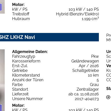
Motor:
kW / PS
103 kW / 140 PS
Treibstoff
Hybrid (Benzin/Elektro)
Hubraum
1.199 cm³
Pr
 SHZ LKHZ Navi
M
Allgemeine Daten:
U
Fahrzeugtyp
Pkw
Sc
Karosserieform
Geländewagen
Um
Erst-Zul.
Apr / 2026
Ve
Getriebe
Schaltgetriebe
Kr
Kilometerstand
10 km
C
Anzahl der Türen
5
C
Farbe
Grau
St
Standort
Zentrallager
Lieferzeit
ab ca. 11.08.2026
Unsere Nummer
2017-404073
Motor:
kW / PS
103 kW / 140 PS