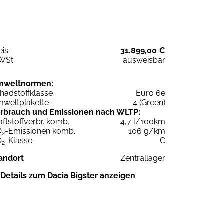
eis:
31.899,00 €
WSt:
ausweisbar
mweltnormen:
hadstoffklasse
Euro 6e
weltplakette
4 (Green)
rbrauch und Emissionen nach WLTP:
aftstoffverbr. komb.
4,7 l/100km
O
-Emissionen komb.
106 g/km
2
O
-Klasse
C
2
andort
Zentrallager
Details zum Dacia Bigster anzeigen