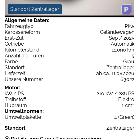
Standort Zentrallager
Allgemeine Daten:
Fahrzeugtyp
Pkw
Karosserieform
Geländewagen
Erst-Zul.
Sep / 2025
Getriebe
Automatik
Kilometerstand
11.090 km
Anzahl der Türen
5
Farbe
Grau
Standort
Zentrallager
Lieferzeit
ab ca. 11.08.2026
Unsere Nummer
63022
Motor:
kW / PS
210 kW / 286 PS
Treibstoff
Elektro
Hubraum
1 cm³
Umweltnormen:
Umweltplakette
4 (Green)
Standort
Zentrallager
Details zum Cupra Tavascan anzeigen