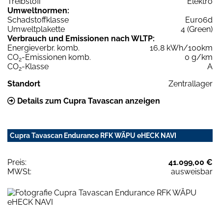
Treibstoff
Elektro
Umweltnormen:
Schadstoffklasse
Euro6d
Umweltplakette
4 (Green)
Verbrauch und Emissionen nach WLTP:
Energieverbr. komb.
16,8 kWh/100km
CO
-Emissionen komb.
0 g/km
2
CO
-Klasse
A
2
Standort
Zentrallager
Details zum Cupra Tavascan anzeigen
Cupra Tavascan Endurance RFK WÄPU eHECK NAVI
Preis:
41.099,00 €
MWSt:
ausweisbar