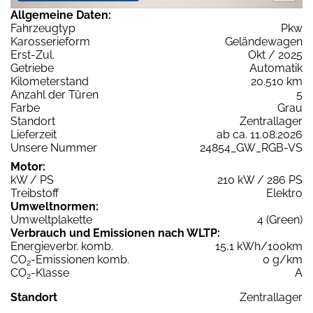
Allgemeine Daten:
Fahrzeugtyp
Pkw
Karosserieform
Geländewagen
Erst-Zul.
Okt / 2025
Getriebe
Automatik
Kilometerstand
20.510 km
Anzahl der Türen
5
Farbe
Grau
Standort
Zentrallager
Lieferzeit
ab ca. 11.08.2026
Unsere Nummer
24854_GW_RGB-VS
Motor:
kW / PS
210 kW / 286 PS
Treibstoff
Elektro
Umweltnormen:
Umweltplakette
4 (Green)
Verbrauch und Emissionen nach WLTP:
Energieverbr. komb.
15,1 kWh/100km
CO
-Emissionen komb.
0 g/km
2
CO
-Klasse
A
2
Standort
Zentrallager