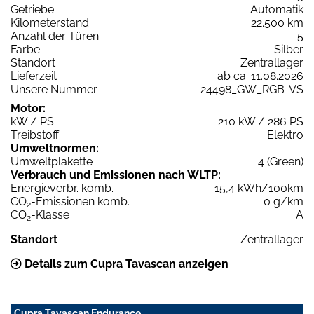
Getriebe
Automatik
Kilometerstand
22.500 km
Anzahl der Türen
5
Farbe
Silber
Standort
Zentrallager
Lieferzeit
ab ca. 11.08.2026
Unsere Nummer
24498_GW_RGB-VS
Motor:
kW / PS
210 kW / 286 PS
Treibstoff
Elektro
Umweltnormen:
Umweltplakette
4 (Green)
Verbrauch und Emissionen nach WLTP:
Energieverbr. komb.
15,4 kWh/100km
CO
-Emissionen komb.
0 g/km
2
CO
-Klasse
A
2
Standort
Zentrallager
Details zum Cupra Tavascan anzeigen
Cupra Tavascan Endurance