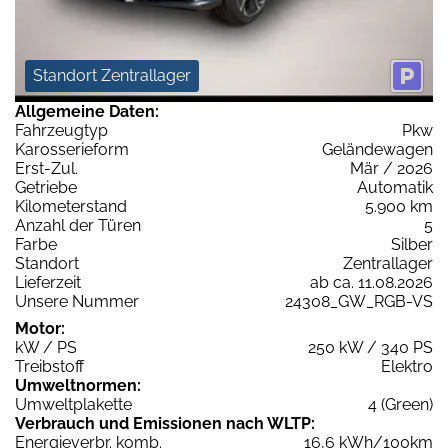
Standort Zentrallager
Allgemeine Daten:
Fahrzeugtyp
Pkw
Karosserieform
Geländewagen
Erst-Zul.
Mär / 2026
Getriebe
Automatik
Kilometerstand
5.900 km
Anzahl der Türen
5
Farbe
Silber
Standort
Zentrallager
Lieferzeit
ab ca. 11.08.2026
Unsere Nummer
24308_GW_RGB-VS
Motor:
kW / PS
250 kW / 340 PS
Treibstoff
Elektro
Umweltnormen:
Umweltplakette
4 (Green)
Verbrauch und Emissionen nach WLTP:
Energieverbr. komb.
16,6 kWh/100km