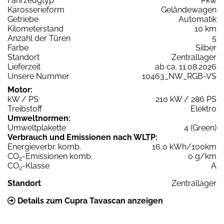
Fahrzeugtyp
Pkw
Karosserieform
Geländewagen
Getriebe
Automatik
Kilometerstand
10 km
Anzahl der Türen
5
Farbe
Silber
Standort
Zentrallager
Lieferzeit
ab ca. 11.08.2026
Unsere Nummer
10463_NW_RGB-VS
Motor:
kW / PS
210 kW / 286 PS
Treibstoff
Elektro
Umweltnormen:
Umweltplakette
4 (Green)
Verbrauch und Emissionen nach WLTP:
Energieverbr. komb.
16,0 kWh/100km
CO
-Emissionen komb.
0 g/km
2
CO
-Klasse
A
2
Standort
Zentrallager
Details zum Cupra Tavascan anzeigen