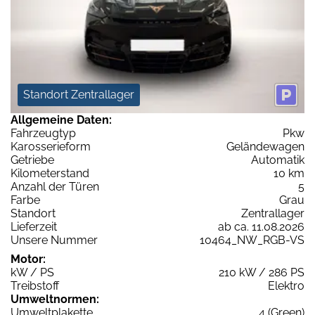
Standort Zentrallager
Allgemeine Daten:
Fahrzeugtyp
Pkw
Karosserieform
Geländewagen
Getriebe
Automatik
Kilometerstand
10 km
Anzahl der Türen
5
Farbe
Grau
Standort
Zentrallager
Lieferzeit
ab ca. 11.08.2026
Unsere Nummer
10464_NW_RGB-VS
Motor:
kW / PS
210 kW / 286 PS
Treibstoff
Elektro
Umweltnormen:
Umweltplakette
4 (Green)