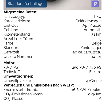
Standort Zentrallager
Allgemeine Daten:
Fahrzeugtyp
Pkw
Karosserieform
Geländewagen
Erst-Zul.
Apr / 2026
Getriebe
Automatik
Kilometerstand
51 km
Anzahl der Türen
5
Farbe
Beige
Standort
Zentrallager
Lieferzeit
ab ca. 11.08.2026
Unsere Nummer
14501
Motor:
kW / PS
250 kW / 340 PS
Treibstoff
Elektro
Umweltnormen:
Umweltplakette
4 (Green)
Verbrauch und Emissionen nach WLTP:
Energieverbr. komb.
16,8 kWh/100km
CO
-Emissionen komb.
0 g/km
2
CO
-Klasse
A
2