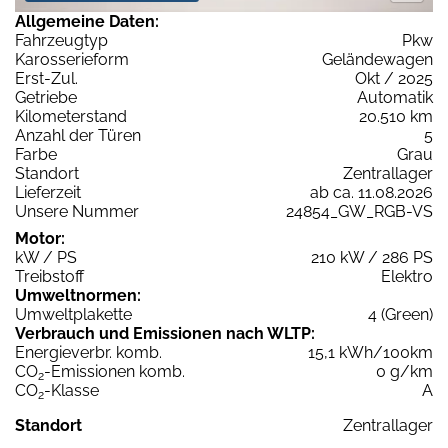
Allgemeine Daten:
Fahrzeugtyp
Pkw
Karosserieform
Geländewagen
Erst-Zul.
Okt / 2025
Getriebe
Automatik
Kilometerstand
20.510 km
Anzahl der Türen
5
Farbe
Grau
Standort
Zentrallager
Lieferzeit
ab ca. 11.08.2026
Unsere Nummer
24854_GW_RGB-VS
Motor:
kW / PS
210 kW / 286 PS
Treibstoff
Elektro
Umweltnormen:
Umweltplakette
4 (Green)
Verbrauch und Emissionen nach WLTP:
Energieverbr. komb.
15,1 kWh/100km
CO
-Emissionen komb.
0 g/km
2
CO
-Klasse
A
2
Standort
Zentrallager