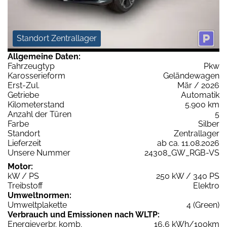
Standort Zentrallager
Allgemeine Daten:
Fahrzeugtyp
Pkw
Karosserieform
Geländewagen
Erst-Zul.
Mär / 2026
Getriebe
Automatik
Kilometerstand
5.900 km
Anzahl der Türen
5
Farbe
Silber
Standort
Zentrallager
Lieferzeit
ab ca. 11.08.2026
Unsere Nummer
24308_GW_RGB-VS
Motor:
kW / PS
250 kW / 340 PS
Treibstoff
Elektro
Umweltnormen:
Umweltplakette
4 (Green)
Verbrauch und Emissionen nach WLTP:
Energieverbr. komb.
16,6 kWh/100km