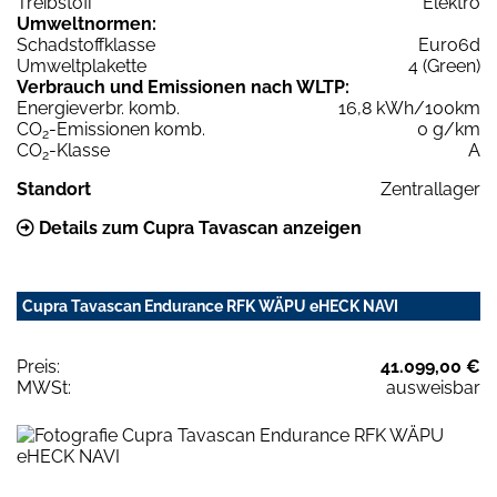
Treibstoff
Elektro
Umweltnormen:
Schadstoffklasse
Euro6d
Umweltplakette
4 (Green)
Verbrauch und Emissionen nach WLTP:
Energieverbr. komb.
16,8 kWh/100km
CO
-Emissionen komb.
0 g/km
2
CO
-Klasse
A
2
Standort
Zentrallager
Details zum Cupra Tavascan anzeigen
Cupra Tavascan Endurance RFK WÄPU eHECK NAVI
Preis:
41.099,00 €
MWSt:
ausweisbar