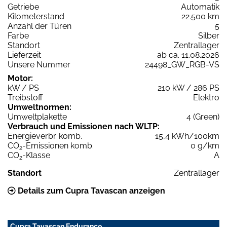
Getriebe
Automatik
Kilometerstand
22.500 km
Anzahl der Türen
5
Farbe
Silber
Standort
Zentrallager
Lieferzeit
ab ca. 11.08.2026
Unsere Nummer
24498_GW_RGB-VS
Motor:
kW / PS
210 kW / 286 PS
Treibstoff
Elektro
Umweltnormen:
Umweltplakette
4 (Green)
Verbrauch und Emissionen nach WLTP:
Energieverbr. komb.
15,4 kWh/100km
CO
-Emissionen komb.
0 g/km
2
CO
-Klasse
A
2
Standort
Zentrallager
Details zum Cupra Tavascan anzeigen
Cupra Tavascan Endurance