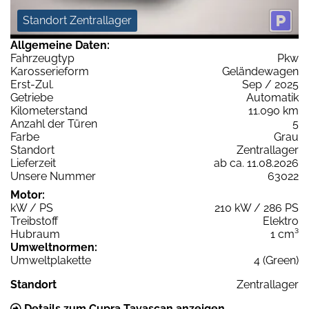
Standort Zentrallager
Allgemeine Daten:
Fahrzeugtyp
Pkw
Karosserieform
Geländewagen
Erst-Zul.
Sep / 2025
Getriebe
Automatik
Kilometerstand
11.090 km
Anzahl der Türen
5
Farbe
Grau
Standort
Zentrallager
Lieferzeit
ab ca. 11.08.2026
Unsere Nummer
63022
Motor:
kW / PS
210 kW / 286 PS
Treibstoff
Elektro
Hubraum
1 cm³
Umweltnormen:
Umweltplakette
4 (Green)
Standort
Zentrallager
Details zum Cupra Tavascan anzeigen