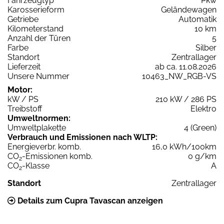
Fahrzeugtyp
Pkw
Karosserieform
Geländewagen
Getriebe
Automatik
Kilometerstand
10 km
Anzahl der Türen
5
Farbe
Silber
Standort
Zentrallager
Lieferzeit
ab ca. 11.08.2026
Unsere Nummer
10463_NW_RGB-VS
Motor:
kW / PS
210 kW / 286 PS
Treibstoff
Elektro
Umweltnormen:
Umweltplakette
4 (Green)
Verbrauch und Emissionen nach WLTP:
Energieverbr. komb.
16,0 kWh/100km
CO
-Emissionen komb.
0 g/km
2
CO
-Klasse
A
2
Standort
Zentrallager
Details zum Cupra Tavascan anzeigen