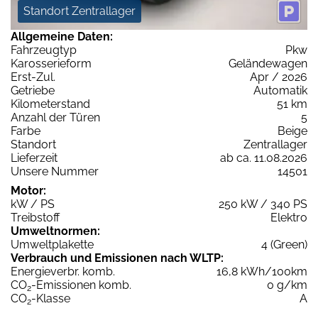
Standort Zentrallager
Allgemeine Daten:
Fahrzeugtyp
Pkw
Karosserieform
Geländewagen
Erst-Zul.
Apr / 2026
Getriebe
Automatik
Kilometerstand
51 km
Anzahl der Türen
5
Farbe
Beige
Standort
Zentrallager
Lieferzeit
ab ca. 11.08.2026
Unsere Nummer
14501
Motor:
kW / PS
250 kW / 340 PS
Treibstoff
Elektro
Umweltnormen:
Umweltplakette
4 (Green)
Verbrauch und Emissionen nach WLTP:
Energieverbr. komb.
16,8 kWh/100km
CO
-Emissionen komb.
0 g/km
2
CO
-Klasse
A
2