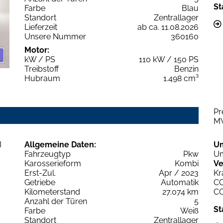
St
Farbe
Blau
Standort
Zentrallager
Lieferzeit
ab ca. 11.08.2026
Unsere Nummer
360160
Motor:
kW / PS
110 kW / 150 PS
Treibstoff
Benzin
Hubraum
1.498 cm³
Pr
M
Allgemeine Daten:
U
Fahrzeugtyp
Pkw
Um
Karosserieform
Kombi
Ve
Erst-Zul.
Apr / 2023
Kr
Getriebe
Automatik
C
Kilometerstand
27.074 km
C
Anzahl der Türen
5
St
Farbe
Weiß
Standort
Zentrallager