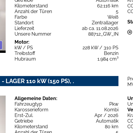
Getriebe
Automatik
Kr
Kilometerstand
62.116 km
C
Anzahl der Türen
5
C
Farbe
Weiß
St
Standort
Zentrallager
Lieferzeit
ab ca. 11.08.2026
Unsere Nummer
88712_GW_IN
Motor:
kW / PS
228 kW / 310 PS
Treibstoff
Benzin
Hubraum
1.984 cm³
Pr
- LAGER 110 kW (150 PS), .
M
Allgemeine Daten:
U
Fahrzeugtyp
Pkw
Um
Karosserieform
Kombi
Ve
Erst-Zul.
Apr / 2026
Kr
Getriebe
Automatik
C
Kilometerstand
80 km
C
Anzahl der Türen
5