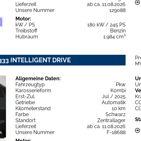
Lieferzeit
ab ca. 11.08.2026
Unsere Nummer
129088
Motor:
kW / PS
180 kW / 245 PS
Treibstoff
Benzin
Hubraum
1.984 cm³
Pr
 333 INTELLIGENT DRIVE
M
Allgemeine Daten:
U
Fahrzeugtyp
Pkw
Um
Karosserieform
Kombi
Ve
Erst-Zul.
Jul / 2025
Kr
Getriebe
Automatik
C
Kilometerstand
10 km
C
Farbe
Schwarz
St
Standort
Zentrallager
Lieferzeit
ab ca. 11.08.2026
Unsere Nummer
F-18688
Motor: