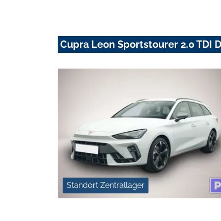
Cupra Leon Sportstourer 2.0 TDI
Standort Zentrallager