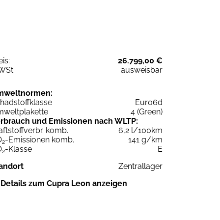
eis:
26.799,00 €
WSt:
ausweisbar
mweltnormen:
hadstoffklasse
Euro6d
weltplakette
4 (Green)
rbrauch und Emissionen nach WLTP:
aftstoffverbr. komb.
6,2 l/100km
O
-Emissionen komb.
141 g/km
2
O
-Klasse
E
2
andort
Zentrallager
Details zum Cupra Leon anzeigen