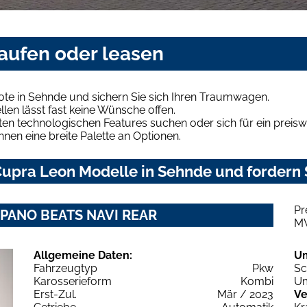
aufen oder leasen
te in Sehnde und sichern Sie sich Ihren Traumwagen.
len lässt fast keine Wünsche offen.
en technologischen Features suchen oder sich für ein preiswe
hnen eine breite Palette an Optionen.
upra Leon Modelle in Sehnde und fordern S
Pr
Z PANO BEATS NAVI REAR
M
Allgemeine Daten:
U
Fahrzeugtyp
Pkw
Sc
Karosserieform
Kombi
Um
Erst-Zul.
Mär / 2023
Ve