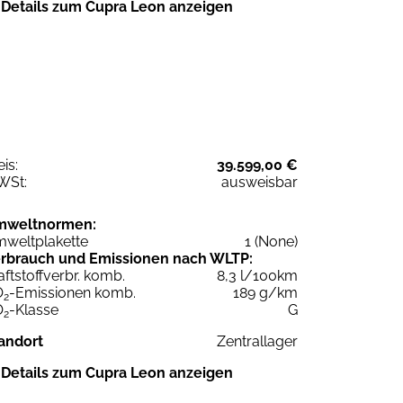
Details zum Cupra Leon anzeigen
eis:
39.599,00 €
WSt:
ausweisbar
mweltnormen:
weltplakette
1 (None)
rbrauch und Emissionen nach WLTP:
aftstoffverbr. komb.
8,3 l/100km
O
-Emissionen komb.
189 g/km
2
O
-Klasse
G
2
andort
Zentrallager
Details zum Cupra Leon anzeigen