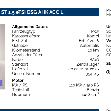
Pr
 ST 1.5 eTSI DSG AHK ACC L.
M
Allgemeine Daten:
U
Fahrzeugtyp
Pkw
Sc
Karosserieform
Kombi
Um
Erst-Zul.
Feb / 2026
Ve
Getriebe
Automatik
Kr
Kilometerstand
10 km
C
Anzahl der Türen
5
C
Farbe
Weiß
St
Standort
Zentrallager
Lieferzeit
ab ca. 11.08.2026
Unsere Nummer
354245
Motor:
kW / PS
110 kW / 150 PS
Treibstoff
Benzin
Hubraum
1.498 cm³