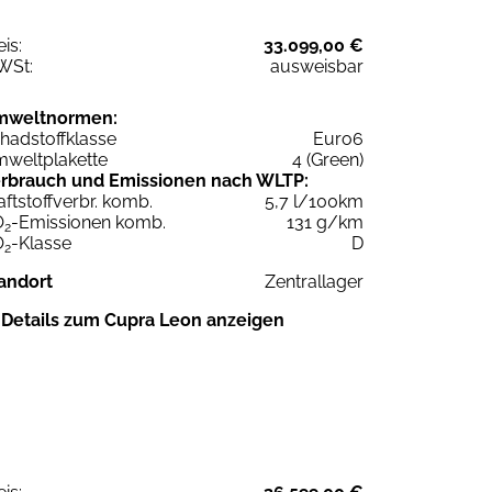
eis:
33.099,00 €
WSt:
ausweisbar
mweltnormen:
hadstoffklasse
Euro6
weltplakette
4 (Green)
rbrauch und Emissionen nach WLTP:
aftstoffverbr. komb.
5,7 l/100km
O
-Emissionen komb.
131 g/km
2
O
-Klasse
D
2
andort
Zentrallager
Details zum Cupra Leon anzeigen