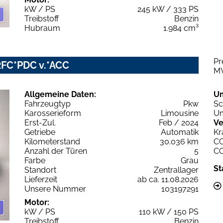
kW / PS
245 kW / 333 PS
Treibstoff
Benzin
Hubraum
1.984 cm³
Pr
RFC*PDC v.*ACC
M
Allgemeine Daten:
U
Fahrzeugtyp
Pkw
Sc
Karosserieform
Limousine
Um
Erst-Zul.
Feb / 2024
Ve
Getriebe
Automatik
Kr
Kilometerstand
30.036 km
C
Anzahl der Türen
5
C
Farbe
Grau
St
Standort
Zentrallager
Lieferzeit
ab ca. 11.08.2026
Unsere Nummer
103197291
Motor:
kW / PS
110 kW / 150 PS
Treibstoff
Benzin