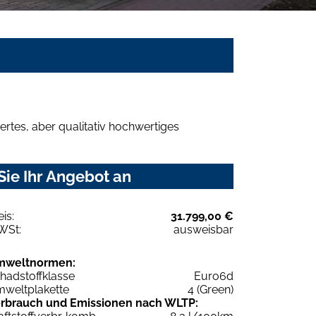
rtes, aber qualitativ hochwertiges
ie Ihr Angebot an
eis:
31.799,00 €
WSt:
ausweisbar
mweltnormen:
hadstoffklasse
Euro6d
weltplakette
4 (Green)
rbrauch und Emissionen nach WLTP: