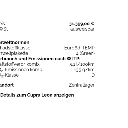
eis:
31.399,00 €
WSt:
ausweisbar
mweltnormen:
hadstoffklasse
Euro6d-TEMP
weltplakette
4 (Green)
rbrauch und Emissionen nach WLTP:
aftstoffverbr. komb.
5,1 l/100km
O
-Emissionen komb.
135 g/km
2
O
-Klasse
D
2
andort
Zentrallager
Details zum Cupra Leon anzeigen