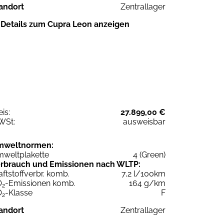
andort
Zentrallager
Details zum Cupra Leon anzeigen
eis:
27.899,00 €
WSt:
ausweisbar
mweltnormen:
weltplakette
4 (Green)
rbrauch und Emissionen nach WLTP:
aftstoffverbr. komb.
7,2 l/100km
O
-Emissionen komb.
164 g/km
2
O
-Klasse
F
2
andort
Zentrallager