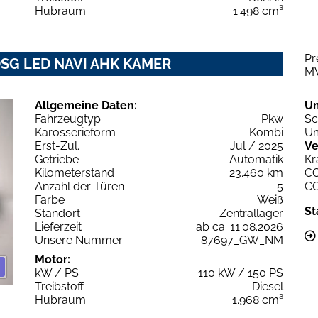
Hubraum
1.498 cm³
Pr
 DSG LED NAVI AHK KAMER
M
Allgemeine Daten:
U
Fahrzeugtyp
Pkw
Sc
Karosserieform
Kombi
Um
Erst-Zul.
Jul / 2025
Ve
Getriebe
Automatik
Kr
Kilometerstand
23.460 km
C
Anzahl der Türen
5
C
Farbe
Weiß
St
Standort
Zentrallager
Lieferzeit
ab ca. 11.08.2026
Unsere Nummer
87697_GW_NM
Motor:
kW / PS
110 kW / 150 PS
Treibstoff
Diesel
Hubraum
1.968 cm³