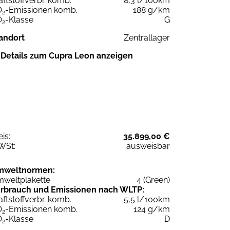
aftstoffverbr. komb.
8,3 l/100km
O
-Emissionen komb.
188 g/km
2
O
-Klasse
G
2
andort
Zentrallager
Details zum Cupra Leon anzeigen
eis:
35.899,00 €
WSt:
ausweisbar
mweltnormen:
weltplakette
4 (Green)
rbrauch und Emissionen nach WLTP:
aftstoffverbr. komb.
5,5 l/100km
O
-Emissionen komb.
124 g/km
2
O
-Klasse
D
2