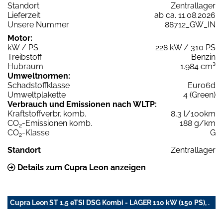
Standort
Zentrallager
Lieferzeit
ab ca. 11.08.2026
Unsere Nummer
88712_GW_IN
Motor:
kW / PS
228 kW / 310 PS
Treibstoff
Benzin
Hubraum
1.984 cm³
Umweltnormen:
Schadstoffklasse
Euro6d
Umweltplakette
4 (Green)
Verbrauch und Emissionen nach WLTP:
Kraftstoffverbr. komb.
8,3 l/100km
CO
-Emissionen komb.
188 g/km
2
CO
-Klasse
G
2
Standort
Zentrallager
Details zum Cupra Leon anzeigen
Cupra Leon ST 1,5 eTSI DSG Kombi - LAGER 110 kW (150 PS), .