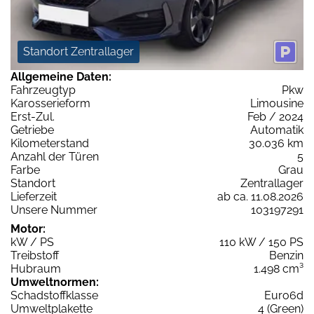
Standort Zentrallager
Allgemeine Daten:
Fahrzeugtyp
Pkw
Karosserieform
Limousine
Erst-Zul.
Feb / 2024
Getriebe
Automatik
Kilometerstand
30.036 km
Anzahl der Türen
5
Farbe
Grau
Standort
Zentrallager
Lieferzeit
ab ca. 11.08.2026
Unsere Nummer
103197291
Motor:
kW / PS
110 kW / 150 PS
Treibstoff
Benzin
Hubraum
1.498 cm³
Umweltnormen:
Schadstoffklasse
Euro6d
Umweltplakette
4 (Green)