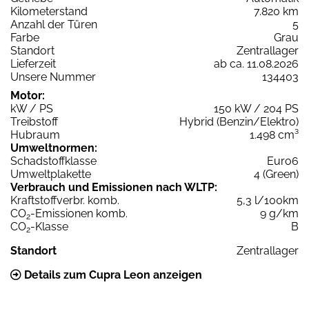
Kilometerstand
7.820 km
Anzahl der Türen
5
Farbe
Grau
Standort
Zentrallager
Lieferzeit
ab ca. 11.08.2026
Unsere Nummer
134403
Motor:
kW / PS
150 kW / 204 PS
Treibstoff
Hybrid (Benzin/Elektro)
Hubraum
1.498 cm³
Umweltnormen:
Schadstoffklasse
Euro6
Umweltplakette
4 (Green)
Verbrauch und Emissionen nach WLTP:
Kraftstoffverbr. komb.
5,3 l/100km
CO
-Emissionen komb.
9 g/km
2
CO
-Klasse
B
2
Standort
Zentrallager
Details zum Cupra Leon anzeigen