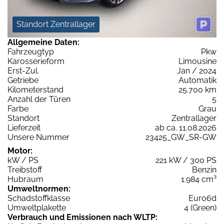
Standort Zentrallager
Allgemeine Daten:
Fahrzeugtyp
Pkw
Karosserieform
Limousine
Erst-Zul.
Jan / 2024
Getriebe
Automatik
Kilometerstand
25.700 km
Anzahl der Türen
5
Farbe
Grau
Standort
Zentrallager
Lieferzeit
ab ca. 11.08.2026
Unsere Nummer
23425_GW_SR-GW
Motor:
kW / PS
221 kW / 300 PS
Treibstoff
Benzin
Hubraum
1.984 cm³
Umweltnormen:
Schadstoffklasse
Euro6d
Umweltplakette
4 (Green)
Verbrauch und Emissionen nach WLTP: