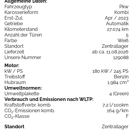
Allgemeine Daten:
Fahrzeugtyp
Pkw
Karosserieform
Kombi
Erst-Zul.
Apr / 2023
Getriebe
Automatik
Kilometerstand
27.074 km
Anzahl der Türen
5
Farbe
Weiß
Standort
Zentrallager
Lieferzeit
ab ca. 11.08.2026
Unsere Nummer
129088
Motor:
kW / PS
180 kW / 245 PS
Treibstoff
Benzin
Hubraum
1.984 cm³
Umweltnormen:
Umweltplakette
4 (Green)
Verbrauch und Emissionen nach WLTP:
Kraftstoffverbr. komb.
7,2 l/100km
CO
-Emissionen komb.
164 g/km
2
CO
-Klasse
F
2
Standort
Zentrallager