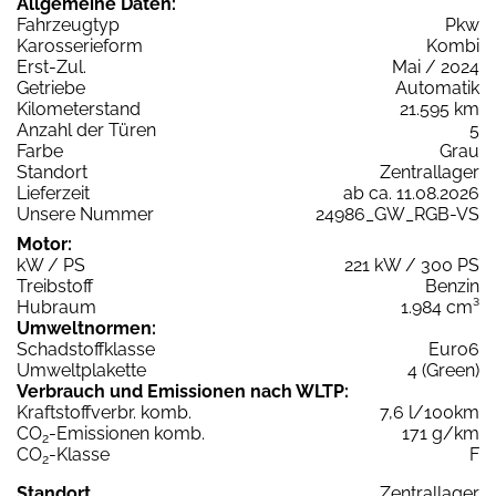
Allgemeine Daten:
Fahrzeugtyp
Pkw
Karosserieform
Kombi
Erst-Zul.
Mai / 2024
Getriebe
Automatik
Kilometerstand
21.595 km
Anzahl der Türen
5
Farbe
Grau
Standort
Zentrallager
Lieferzeit
ab ca. 11.08.2026
Unsere Nummer
24986_GW_RGB-VS
Motor:
kW / PS
221 kW / 300 PS
Treibstoff
Benzin
Hubraum
1.984 cm³
Umweltnormen:
Schadstoffklasse
Euro6
Umweltplakette
4 (Green)
Verbrauch und Emissionen nach WLTP:
Kraftstoffverbr. komb.
7,6 l/100km
CO
-Emissionen komb.
171 g/km
2
CO
-Klasse
F
2
Standort
Zentrallager