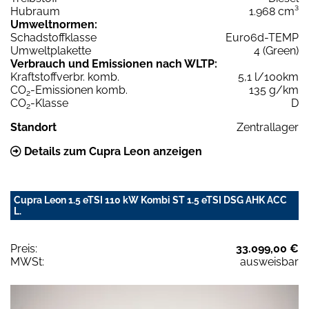
Hubraum
1.968 cm³
Umweltnormen:
Schadstoffklasse
Euro6d-TEMP
Umweltplakette
4 (Green)
Verbrauch und Emissionen nach WLTP:
Kraftstoffverbr. komb.
5,1 l/100km
CO
-Emissionen komb.
135 g/km
2
CO
-Klasse
D
2
Standort
Zentrallager
Details zum Cupra Leon anzeigen
Cupra Leon 1.5 eTSI 110 kW Kombi ST 1.5 eTSI DSG AHK ACC
L.
Preis:
33.099,00 €
MWSt:
ausweisbar