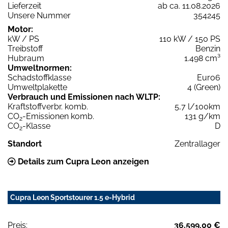
Lieferzeit
ab ca. 11.08.2026
Unsere Nummer
354245
Motor:
kW / PS
110 kW / 150 PS
Treibstoff
Benzin
Hubraum
1.498 cm³
Umweltnormen:
Schadstoffklasse
Euro6
Umweltplakette
4 (Green)
Verbrauch und Emissionen nach WLTP:
Kraftstoffverbr. komb.
5,7 l/100km
CO
-Emissionen komb.
131 g/km
2
CO
-Klasse
D
2
Standort
Zentrallager
Details zum Cupra Leon anzeigen
Cupra Leon Sportstourer 1.5 e-Hybrid
Preis:
36.599,00 €