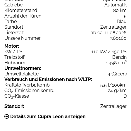
Getriebe
Automatik
Kilometerstand
80 km
Anzahl der Türen
5
Farbe
Blau
Standort
Zentrallager
Lieferzeit
ab ca. 11.08.2026
Unsere Nummer
360160
Motor:
kW / PS
110 kW / 150 PS
Treibstoff
Benzin
Hubraum
1.498 cm³
Umweltnormen:
Umweltplakette
4 (Green)
Verbrauch und Emissionen nach WLTP:
Kraftstoffverbr. komb.
5,5 l/100km
CO
-Emissionen komb.
124 g/km
2
CO
-Klasse
D
2
Standort
Zentrallager
Details zum Cupra Leon anzeigen