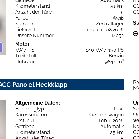
Getriebe
Automatik
Kr
Kilometerstand
51 km
C
Anzahl der Türen
5
C
Farbe
Weiß
St
Standort
Zentrallager
Lieferzeit
ab ca. 11.08.2026
Unsere Nummer
14252
Motor:
kW / PS
140 kW / 190 PS
Treibstoff
Benzin
Hubraum
1.984 cm³
Pr
 ACC Pano el.Heckklapp
M
Allgemeine Daten:
U
Fahrzeugtyp
Pkw
Sc
Karosserieform
Geländewagen
Um
Erst-Zul.
Feb / 2026
Ve
Getriebe
Automatik
Kr
Kilometerstand
25 km
C
Anzahl der Türen
5
C