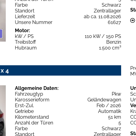
Farbe
Schwarz
St
Standort
Zentrallager
Lieferzeit
ab ca. 11.08.2026
Unsere Nummer
61627
Motor:
kW / PS
110 kW / 150 PS
Treibstoff
Benzin
Hubraum
1.500 cm³
Pr
x 4
M
Allgemeine Daten:
U
Fahrzeugtyp
Pkw
Sc
Karosserieform
Geländewagen
Um
Erst-Zul.
Feb / 2026
Ve
Getriebe
Automatik
Kr
Kilometerstand
51 km
C
Anzahl der Türen
5
C
Farbe
Schwarz
St
Standort
Zentrallager