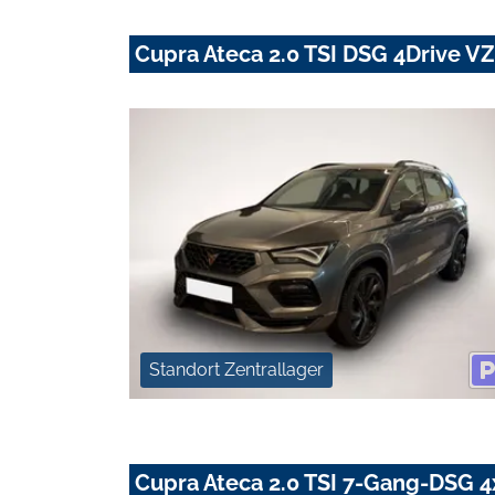
Cupra Ateca 2.0 TSI DSG 4Drive V
Standort Zentrallager
Cupra Ateca 2.0 TSI 7-Gang-DSG 4