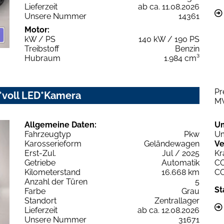
Lieferzeit
ab ca. 11.08.2026
Unsere Nummer
14361
Motor:
kW / PS
140 kW / 190 PS
Treibstoff
Benzin
Hubraum
1.984 cm³
Pr
y*voll LED*Kamera
M
Allgemeine Daten:
U
Fahrzeugtyp
Pkw
Um
Karosserieform
Geländewagen
Ve
Erst-Zul.
Jul / 2025
Kr
Getriebe
Automatik
C
Kilometerstand
16.668 km
C
Anzahl der Türen
5
St
Farbe
Grau
Standort
Zentrallager
Lieferzeit
ab ca. 12.08.2026
Unsere Nummer
31671