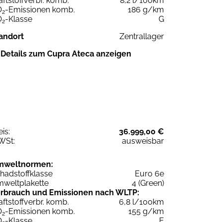
aftstoffverbr. komb.
8,2 l/100km
O
-Emissionen komb.
186 g/km
2
O
-Klasse
G
2
andort
Zentrallager
Details zum Cupra Ateca anzeigen
eis:
36.999,00 €
WSt:
ausweisbar
mweltnormen:
hadstoffklasse
Euro 6e
weltplakette
4 (Green)
rbrauch und Emissionen nach WLTP:
aftstoffverbr. komb.
6,8 l/100km
O
-Emissionen komb.
155 g/km
2
O
-Klasse
E