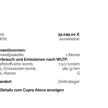
eis:
39.099,00 €
WSt:
ausweisbar
mweltnormen:
weltplakette
1 (None)
rbrauch und Emissionen nach WLTP:
aftstoffverbr. komb.
7,9 l/100km
O
-Emissionen komb.
180 g/km
2
O
-Klasse
G
2
andort
Zentrallager
Details zum Cupra Ateca anzeigen