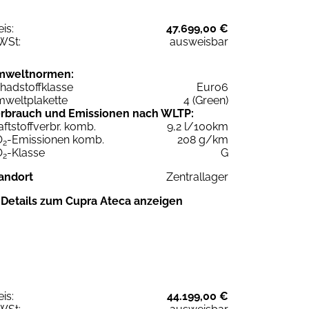
eis:
47.699,00 €
WSt:
ausweisbar
mweltnormen:
hadstoffklasse
Euro6
weltplakette
4 (Green)
rbrauch und Emissionen nach WLTP:
aftstoffverbr. komb.
9,2 l/100km
O
-Emissionen komb.
208 g/km
2
O
-Klasse
G
2
andort
Zentrallager
Details zum Cupra Ateca anzeigen
eis:
44.199,00 €