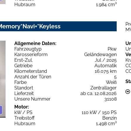
Hubraum
1.984 cm³
Pr
*Memory*Navi+*Keyless
M
Allgemeine Daten:
U
Fahrzeugtyp
Pkw
Um
Karosserieform
Geländewagen
Ve
Erst-Zul.
Jul / 2025
Kr
Getriebe
Automatik
C
Kilometerstand
16.075 km
C
Anzahl der Türen
5
St
Farbe
Weiß
Standort
Zentrallager
Lieferzeit
ab ca. 12.08.2026
Unsere Nummer
31108
Motor:
kW / PS
110 kW / 150 PS
Treibstoff
Benzin
Hubraum
1.498 cm³