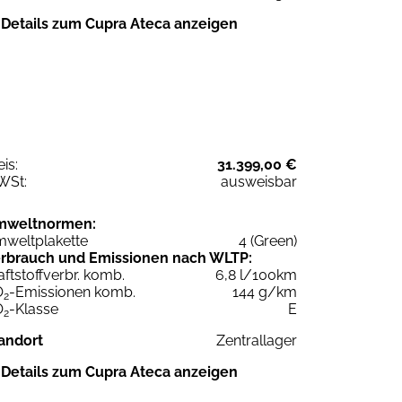
Details zum Cupra Ateca anzeigen
eis:
31.399,00 €
WSt:
ausweisbar
mweltnormen:
weltplakette
4 (Green)
rbrauch und Emissionen nach WLTP:
aftstoffverbr. komb.
6,8 l/100km
O
-Emissionen komb.
144 g/km
2
O
-Klasse
E
2
andort
Zentrallager
Details zum Cupra Ateca anzeigen