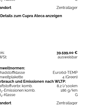
2
andort
Zentrallager
Details zum Cupra Ateca anzeigen
eis:
39.599,00 €
WSt:
ausweisbar
mweltnormen:
hadstoffklasse
Euro6d-TEMP
weltplakette
4 (Green)
rbrauch und Emissionen nach WLTP:
aftstoffverbr. komb.
8,2 l/100km
O
-Emissionen komb.
186 g/km
2
O
-Klasse
G
2
andort
Zentrallager