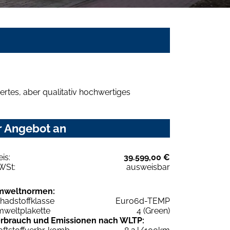
rtes, aber qualitativ hochwertiges
r Angebot an
eis:
39.599,00 €
WSt:
ausweisbar
mweltnormen:
hadstoffklasse
Euro6d-TEMP
weltplakette
4 (Green)
rbrauch und Emissionen nach WLTP: