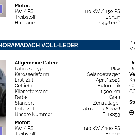
Motor:
kW / PS
110 kW / 150 PS
Treibstoff
Benzin
Hubraum
1.498 cm³
Pr
 PANORAMADACH VOLL-LEDER
M
Allgemeine Daten:
U
Fahrzeugtyp
Pkw
Um
Karosserieform
Geländewagen
Ve
Erst-Zul.
Apr / 2026
Kr
Getriebe
Automatik
C
Kilometerstand
1.500 km
C
Farbe
Grau
St
Standort
Zentrallager
Lieferzeit
ab ca. 11.08.2026
Unsere Nummer
F-18853
Motor:
kW / PS
140 kW / 190 PS
Treibstoff
Benzin