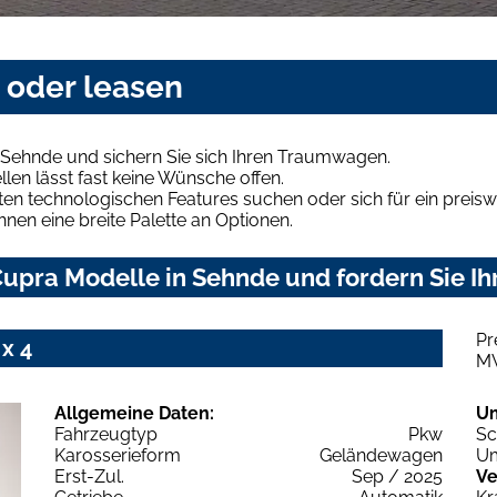
 oder leasen
 Sehnde und sichern Sie sich Ihren Traumwagen.
len lässt fast keine Wünsche offen.
en technologischen Features suchen oder sich für ein preiswe
hnen eine breite Palette an Optionen.
upra Modelle in Sehnde und fordern Sie Ih
Pr
x 4
M
Allgemeine Daten:
U
Fahrzeugtyp
Pkw
Sc
Karosserieform
Geländewagen
Um
Erst-Zul.
Sep / 2025
Ve