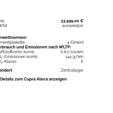
eis:
33.599,00 €
WSt:
ausweisbar
mweltnormen:
weltplakette
4 (Green)
rbrauch und Emissionen nach WLTP:
aftstoffverbr. komb.
6,8 l/100km
O
-Emissionen komb.
144 g/km
2
O
-Klasse
E
2
andort
Zentrallager
Details zum Cupra Ateca anzeigen