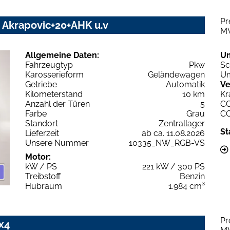
Pr
Z Akrapovic+20+AHK u.v
M
Allgemeine Daten:
U
Fahrzeugtyp
Pkw
Sc
Karosserieform
Geländewagen
Um
Getriebe
Automatik
Ve
Kilometerstand
10 km
Kr
Anzahl der Türen
5
C
Farbe
Grau
C
Standort
Zentrallager
St
Lieferzeit
ab ca. 11.08.2026
Unsere Nummer
10335_NW_RGB-VS
Motor:
kW / PS
221 kW / 300 PS
Treibstoff
Benzin
Hubraum
1.984 cm³
Pr
x4