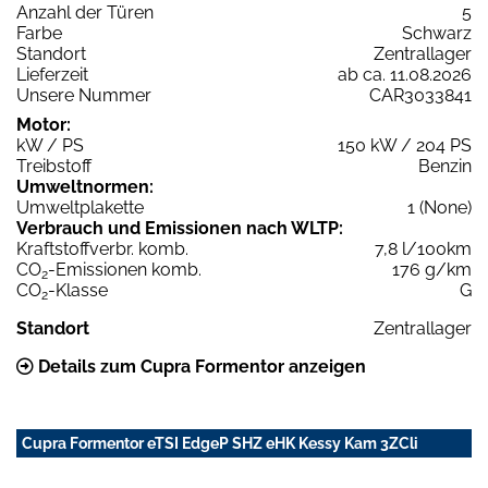
Anzahl der Türen
5
Farbe
Schwarz
Standort
Zentrallager
Lieferzeit
ab ca. 11.08.2026
Unsere Nummer
CAR3033841
Motor:
kW / PS
150 kW / 204 PS
Treibstoff
Benzin
Umweltnormen:
Umweltplakette
1 (None)
Verbrauch und Emissionen nach WLTP:
Kraftstoffverbr. komb.
7,8 l/100km
CO
-Emissionen komb.
176 g/km
2
CO
-Klasse
G
2
Standort
Zentrallager
Details zum Cupra Formentor anzeigen
Cupra Formentor eTSI EdgeP SHZ eHK Kessy Kam 3ZCli