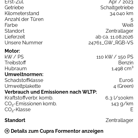
Erst-Zul.
Apr / 2023
Getriebe
Schaltgetriebe
Kilometerstand
34.040 km
Anzahl der Türen
5
Farbe
Weiß
Standort
Zentrallager
Lieferzeit
ab ca. 11.08.2026
Unsere Nummer
24761_GW_RGB-VS
Motor:
kW / PS
110 kW / 150 PS
Treibstoff
Benzin
Hubraum
1.498 cm³
Umweltnormen:
Schadstoffklasse
Euro6
Umweltplakette
4 (Green)
Verbrauch und Emissionen nach WLTP:
Kraftstoffverbr. komb.
6,3 l/100km
CO
-Emissionen komb.
143 g/km
2
CO
-Klasse
E
2
Standort
Zentrallager
Details zum Cupra Formentor anzeigen