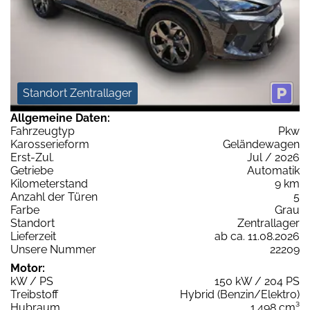
Standort Zentrallager
Allgemeine Daten:
Fahrzeugtyp
Pkw
Karosserieform
Geländewagen
Erst-Zul.
Jul / 2026
Getriebe
Automatik
Kilometerstand
9 km
Anzahl der Türen
5
Farbe
Grau
Standort
Zentrallager
Lieferzeit
ab ca. 11.08.2026
Unsere Nummer
22209
Motor:
kW / PS
150 kW / 204 PS
Treibstoff
Hybrid (Benzin/Elektro)
Hubraum
1.498 cm³