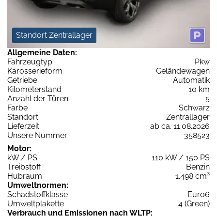
Standort Zentrallager
Allgemeine Daten:
Fahrzeugtyp
Pkw
Karosserieform
Geländewagen
Getriebe
Automatik
Kilometerstand
10 km
Anzahl der Türen
5
Farbe
Schwarz
Standort
Zentrallager
Lieferzeit
ab ca. 11.08.2026
Unsere Nummer
358523
Motor:
kW / PS
110 kW / 150 PS
Treibstoff
Benzin
Hubraum
1.498 cm³
Umweltnormen:
Schadstoffklasse
Euro6
Umweltplakette
4 (Green)
Verbrauch und Emissionen nach WLTP: