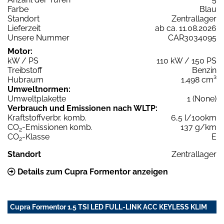
Farbe
Blau
Standort
Zentrallager
Lieferzeit
ab ca. 11.08.2026
Unsere Nummer
CAR3034095
Motor:
kW / PS
110 kW / 150 PS
Treibstoff
Benzin
Hubraum
1.498 cm³
Umweltnormen:
Umweltplakette
1 (None)
Verbrauch und Emissionen nach WLTP:
Kraftstoffverbr. komb.
6,5 l/100km
CO
-Emissionen komb.
137 g/km
2
CO
-Klasse
E
2
Standort
Zentrallager
Details zum Cupra Formentor anzeigen
Cupra Formentor 1.5 TSI LED FULL-LINK ACC KEYLESS KLIM