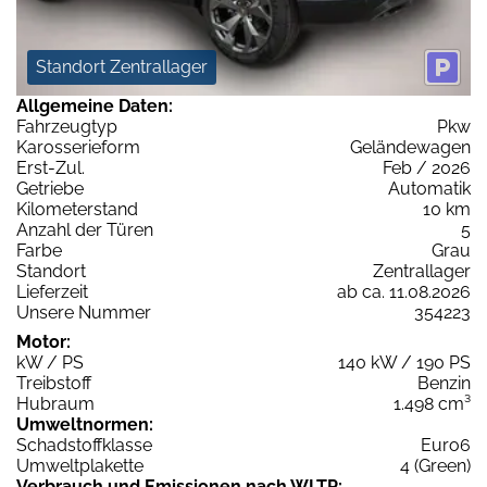
Standort Zentrallager
Allgemeine Daten:
Fahrzeugtyp
Pkw
Karosserieform
Geländewagen
Erst-Zul.
Feb / 2026
Getriebe
Automatik
Kilometerstand
10 km
Anzahl der Türen
5
Farbe
Grau
Standort
Zentrallager
Lieferzeit
ab ca. 11.08.2026
Unsere Nummer
354223
Motor:
kW / PS
140 kW / 190 PS
Treibstoff
Benzin
Hubraum
1.498 cm³
Umweltnormen:
Schadstoffklasse
Euro6
Umweltplakette
4 (Green)
Verbrauch und Emissionen nach WLTP: