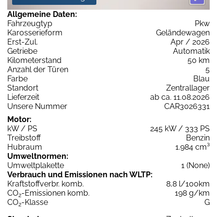
Allgemeine Daten:
Fahrzeugtyp
Pkw
Karosserieform
Geländewagen
Erst-Zul.
Apr / 2026
Getriebe
Automatik
Kilometerstand
50 km
Anzahl der Türen
5
Farbe
Blau
Standort
Zentrallager
Lieferzeit
ab ca. 11.08.2026
Unsere Nummer
CAR3026331
Motor:
kW / PS
245 kW / 333 PS
Treibstoff
Benzin
Hubraum
1.984 cm³
Umweltnormen:
Umweltplakette
1 (None)
Verbrauch und Emissionen nach WLTP:
Kraftstoffverbr. komb.
8,8 l/100km
CO
-Emissionen komb.
198 g/km
2
CO
-Klasse
G
2