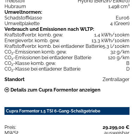
Treibstoff
Hybrid (Benzin/Elektro)
Hubraum
1.498 cm³
Umweltnormen:
Schadstoffklasse
Euro6
Umweltplakette
4 (Green)
Verbrauch und Emissionen nach WLTP:
Kraftstoffverbr. komb. gew.
1,4 kWh/100km
Energieverbr. komb. gew.
13,3 kWh/100km
Kraftstoffverbr. komb. bei entladener Batterie
5,3 l/100km
CO
-Emissionen komb. gew.
32 g/km
2
CO
-Emissionen bei entladener Batterie
120 g/km
2
CO
-Klasse komb. gew.
B
2
CO
-Klasse bei entladener Batterie
D
2
Standort
Zentrallager
Details zum Cupra Formentor anzeigen
Cupra Formentor 1.5 TSI 6-Gang-Schaltgetriebe
Preis:
29.299,00 €
MWSt:
ausweisbar