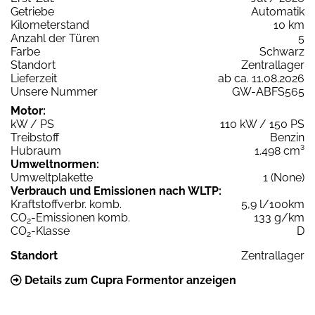
Getriebe
Automatik
Kilometerstand
10 km
Anzahl der Türen
5
Farbe
Schwarz
Standort
Zentrallager
Lieferzeit
ab ca. 11.08.2026
Unsere Nummer
GW-ABFS565
Motor:
kW / PS
110 kW / 150 PS
Treibstoff
Benzin
Hubraum
1.498 cm³
Umweltnormen:
Umweltplakette
1 (None)
Verbrauch und Emissionen nach WLTP:
Kraftstoffverbr. komb.
5,9 l/100km
CO
-Emissionen komb.
133 g/km
2
CO
-Klasse
D
2
Standort
Zentrallager
Details zum Cupra Formentor anzeigen