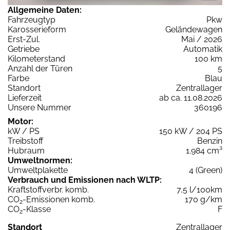
Allgemeine Daten:
Fahrzeugtyp
Pkw
Karosserieform
Geländewagen
Erst-Zul.
Mai / 2026
Getriebe
Automatik
Kilometerstand
100 km
Anzahl der Türen
5
Farbe
Blau
Standort
Zentrallager
Lieferzeit
ab ca. 11.08.2026
Unsere Nummer
360196
Motor:
kW / PS
150 kW / 204 PS
Treibstoff
Benzin
Hubraum
1.984 cm³
Umweltnormen:
Umweltplakette
4 (Green)
Verbrauch und Emissionen nach WLTP:
Kraftstoffverbr. komb.
7,5 l/100km
CO
-Emissionen komb.
170 g/km
2
CO
-Klasse
F
2
Standort
Zentrallager