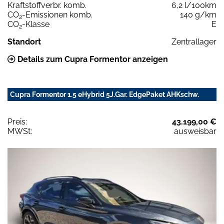
Kraftstoffverbr. komb.
6,2 l/100km
CO
-Emissionen komb.
140 g/km
2
CO
-Klasse
E
2
Standort
Zentrallager
Details zum Cupra Formentor anzeigen
Cupra Formentor 1.5 eHybrid 5J.Gar. EdgePaket AHKschw.
Preis:
43.199,00 €
MWSt:
ausweisbar