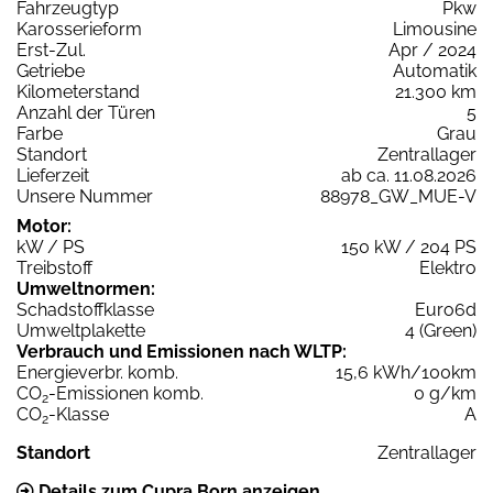
Fahrzeugtyp
Pkw
Karosserieform
Limousine
Erst-Zul.
Apr / 2024
Getriebe
Automatik
Kilometerstand
21.300 km
Anzahl der Türen
5
Farbe
Grau
Standort
Zentrallager
Lieferzeit
ab ca. 11.08.2026
Unsere Nummer
88978_GW_MUE-V
Motor:
kW / PS
150 kW / 204 PS
Treibstoff
Elektro
Umweltnormen:
Schadstoffklasse
Euro6d
Umweltplakette
4 (Green)
Verbrauch und Emissionen nach WLTP:
Energieverbr. komb.
15,6 kWh/100km
CO
-Emissionen komb.
0 g/km
2
CO
-Klasse
A
2
Standort
Zentrallager
Details zum Cupra Born anzeigen