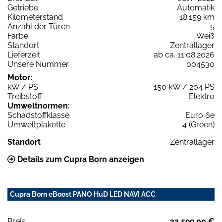
Getriebe
Automatik
Kilometerstand
18.159 km
Anzahl der Türen
5
Farbe
Weiß
Standort
Zentrallager
Lieferzeit
ab ca. 11.08.2026
Unsere Nummer
004530
Motor:
kW / PS
150 kW / 204 PS
Treibstoff
Elektro
Umweltnormen:
Schadstoffklasse
Euro 6e
Umweltplakette
4 (Green)
Standort
Zentrallager
Details zum Cupra Born anzeigen
Cupra Born eBoost PANO HuD LED NAVI ACC
Preis:
33.599,00 €