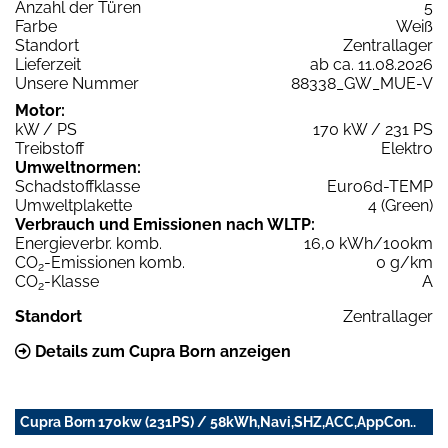
Anzahl der Türen
5
Farbe
Weiß
Standort
Zentrallager
Lieferzeit
ab ca. 11.08.2026
Unsere Nummer
88338_GW_MUE-V
Motor:
kW / PS
170 kW / 231 PS
Treibstoff
Elektro
Umweltnormen:
Schadstoffklasse
Euro6d-TEMP
Umweltplakette
4 (Green)
Verbrauch und Emissionen nach WLTP:
Energieverbr. komb.
16,0 kWh/100km
CO
-Emissionen komb.
0 g/km
2
CO
-Klasse
A
2
Standort
Zentrallager
Details zum Cupra Born anzeigen
Cupra Born 170kw (231PS) / 58kWh,Navi,SHZ,ACC,AppCon..