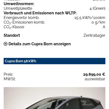
Umweltnormen:
Umweltplakette
4 (Green)
Verbrauch und Emissionen nach WLTP:
Energieverbr. komb.
15,5 kWh/100km
CO
-Emissionen komb.
0 g/km
2
CO
-Klasse
A
2
Standort
Zentrallager
Details zum Cupra Born anzeigen
Cupra Born 58 kWh
Preis:
29.899,00 €
MWSt:
ausweisbar