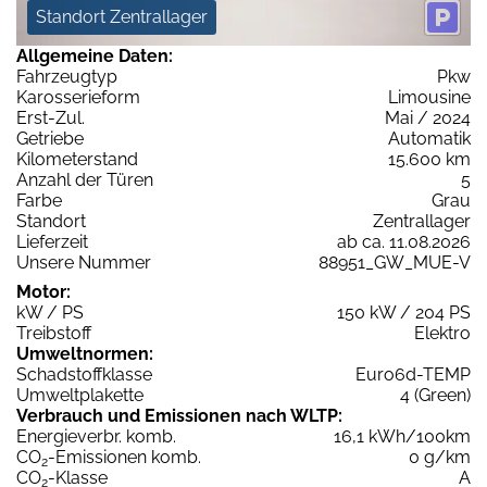
Standort Zentrallager
Allgemeine Daten:
Fahrzeugtyp
Pkw
Karosserieform
Limousine
Erst-Zul.
Mai / 2024
Getriebe
Automatik
Kilometerstand
15.600 km
Anzahl der Türen
5
Farbe
Grau
Standort
Zentrallager
Lieferzeit
ab ca. 11.08.2026
Unsere Nummer
88951_GW_MUE-V
Motor:
kW / PS
150 kW / 204 PS
Treibstoff
Elektro
Umweltnormen:
Schadstoffklasse
Euro6d-TEMP
Umweltplakette
4 (Green)
Verbrauch und Emissionen nach WLTP:
Energieverbr. komb.
16,1 kWh/100km
CO
-Emissionen komb.
0 g/km
2
CO
-Klasse
A
2