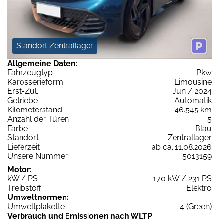
Standort Zentrallager
Allgemeine Daten:
Fahrzeugtyp
Pkw
Karosserieform
Limousine
Erst-Zul.
Jun / 2024
Getriebe
Automatik
Kilometerstand
46.545 km
Anzahl der Türen
5
Farbe
Blau
Standort
Zentrallager
Lieferzeit
ab ca. 11.08.2026
Unsere Nummer
5013159
Motor:
kW / PS
170 kW / 231 PS
Treibstoff
Elektro
Umweltnormen:
Umweltplakette
4 (Green)
Verbrauch und Emissionen nach WLTP: