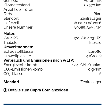
Getriebe
Automatik
Kilometerstand
26.570 km
Anzahl der Türen
5
Farbe
Blau
Standort
Zentrallager
Lieferzeit
ab ca. 11.08.2026
Unsere Nummer
89685_GW_NM
Motor:
kW / PS
170 kW / 231 PS
Treibstoff
Elektro
Umweltnormen:
Schadstoffklasse
Euro6d
Umweltplakette
4 (Green)
Verbrauch und Emissionen nach WLTP:
Energieverbr. komb.
17,4 kWh/100km
CO
-Emissionen komb.
0 g/km
2
CO
-Klasse
A
2
Standort
Zentrallager
Details zum Cupra Born anzeigen