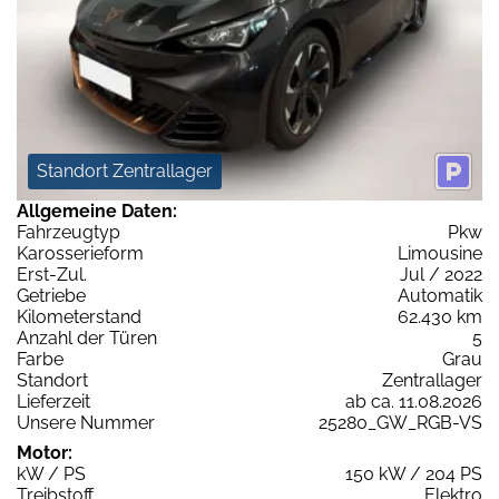
Standort Zentrallager
Allgemeine Daten:
Fahrzeugtyp
Pkw
Karosserieform
Limousine
Erst-Zul.
Jul / 2022
Getriebe
Automatik
Kilometerstand
62.430 km
Anzahl der Türen
5
Farbe
Grau
Standort
Zentrallager
Lieferzeit
ab ca. 11.08.2026
Unsere Nummer
25280_GW_RGB-VS
Motor:
kW / PS
150 kW / 204 PS
Treibstoff
Elektro