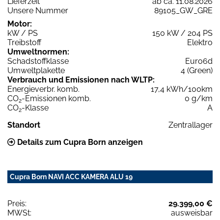
Lieferzeit
ab ca. 11.08.2026
Unsere Nummer
89105_GW_GRE
Motor:
kW / PS
150 kW / 204 PS
Treibstoff
Elektro
Umweltnormen:
Schadstoffklasse
Euro6d
Umweltplakette
4 (Green)
Verbrauch und Emissionen nach WLTP:
Energieverbr. komb.
17,4 kWh/100km
CO
-Emissionen komb.
0 g/km
2
CO
-Klasse
A
2
Standort
Zentrallager
Details zum Cupra Born anzeigen
Cupra Born NAVI ACC KAMERA ALU 19
Preis:
29.399,00 €
MWSt:
ausweisbar