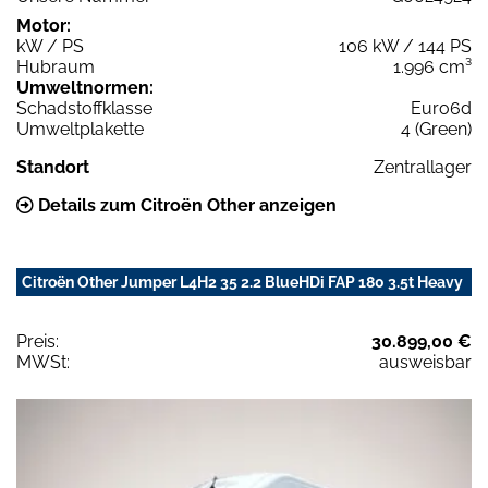
Motor:
kW / PS
106 kW / 144 PS
Hubraum
1.996 cm³
Umweltnormen:
Schadstoffklasse
Euro6d
Umweltplakette
4 (Green)
Standort
Zentrallager
Details zum Citroën Other anzeigen
Citroën Other Jumper L4H2 35 2.2 BlueHDi FAP 180 3.5t Heavy
Preis:
30.899,00 €
MWSt:
ausweisbar