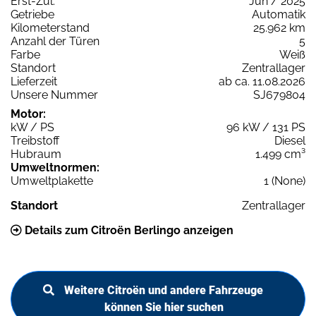
Erst-Zul.
Jun / 2025
Getriebe
Automatik
Kilometerstand
25.962 km
Anzahl der Türen
5
Farbe
Weiß
Standort
Zentrallager
Lieferzeit
ab ca. 11.08.2026
Unsere Nummer
SJ679804
Motor:
kW / PS
96 kW / 131 PS
Treibstoff
Diesel
Hubraum
1.499 cm³
Umweltnormen:
Umweltplakette
1 (None)
Standort
Zentrallager
Details zum Citroën Berlingo anzeigen
Weitere Citroën und andere Fahrzeuge
können Sie hier suchen