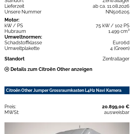
Standort
Zentrallager
Lieferzeit
ab ca. 11.08.2026
Unsere Nummer
NN506205
Motor:
kW / PS
75 kW / 102 PS
Hubraum
1.499 cm³
Umweltnormen:
Schadstoffklasse
Euro6d
Umweltplakette
4 (Green)
Standort
Zentrallager
Details zum Citroën Other anzeigen
Citroën Other Jumper Grossraumkasten L4H2 Navi Kamera
Preis:
20.899,00 €
MWSt:
ausweisbar