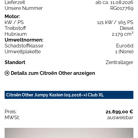
Lieferzeit
ab ca. 11.08.2026
Unsere Nummer
RG017769
Motor:
kW / PS
121 kW / 165 PS
Treibstoff
Diesel
Hubraum
2.179 cm³
Umweltnormen:
Schadstoffklasse
Euro6d
Umweltplakette
1 (None)
Standort
Zentrallager
Details zum Citroën Other anzeigen
Citroën Other Jumpy Kasten (05.2016->) Club XL
Preis:
21.899,00 €
MWSt:
ausweisbar