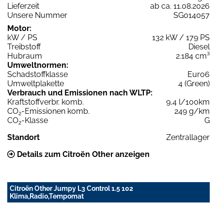
Lieferzeit
ab ca. 11.08.2026
Unsere Nummer
SG014057
Motor:
kW / PS
132 kW / 179 PS
Treibstoff
Diesel
Hubraum
2.184 cm³
Umweltnormen:
Schadstoffklasse
Euro6
Umweltplakette
4 (Green)
Verbrauch und Emissionen nach WLTP:
Kraftstoffverbr. komb.
9,4 l/100km
CO
-Emissionen komb.
249 g/km
2
CO
-Klasse
G
2
Standort
Zentrallager
Details zum Citroën Other anzeigen
Citroën Other Jumpy L3 Control 1.5 102
Klima,Radio,Tempomat