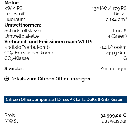
Motor:
kW / PS
132 kW / 179 PS
Treibstoff
Diesel
Hubraum
2.184 cm³
Umweltnormen:
Schadstoffklasse
Euro6
Umweltplakette
4 (Green)
Verbrauch und Emissionen nach WLTP:
Kraftstoffverbr. komb.
9,4 l/100km
CO
-Emissionen komb.
249 g/km
2
CO
-Klasse
G
2
Standort
Zentrallager
Details zum Citroën Other anzeigen
Citroën Other Jumper 2.2 HDi 140PK L2H2 DoKa 6-Sitz Kasten
Preis:
32.999,00 €
MWSt:
ausweisbar