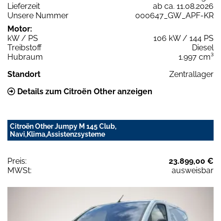
Lieferzeit
ab ca. 11.08.2026
Unsere Nummer
000647_GW_APF-KR
Motor:
kW / PS
106 kW / 144 PS
Treibstoff
Diesel
Hubraum
1.997 cm³
Standort
Zentrallager
Details zum Citroën Other anzeigen
Citroën Other Jumpy M 145 Club,
Navi,Klima,Assistenzsysteme
Preis:
23.899,00 €
MWSt:
ausweisbar