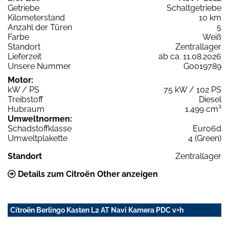
Getriebe
Schaltgetriebe
Kilometerstand
10 km
Anzahl der Türen
5
Farbe
Weiß
Standort
Zentrallager
Lieferzeit
ab ca. 11.08.2026
Unsere Nummer
G0019789
Motor:
kW / PS
75 kW / 102 PS
Treibstoff
Diesel
Hubraum
1.499 cm³
Umweltnormen:
Schadstoffklasse
Euro6d
Umweltplakette
4 (Green)
Standort
Zentrallager
Details zum Citroën Other anzeigen
Citroën Berlingo Kasten L2 AT Navi Kamera PDC v+h