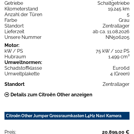
Getriebe
Schaltgetriebe
Kilometerstand
19.245 km
Anzahl der Türen
5
Farbe
Grau
Standort
Zentrallager
Lieferzeit
ab ca. 11.08.2026
Unsere Nummer
NN506205
Motor:
kW / PS
75 kW / 102 PS
Hubraum
1.499 cm³
Umweltnormen:
Schadstoffklasse
Euro6d
Umweltplakette
4 (Green)
Standort
Zentrallager
Details zum Citroën Other anzeigen
Citroën Other Jumper Grossraumkasten L4H2 Navi Kamera
Preis:
20.899,00 €