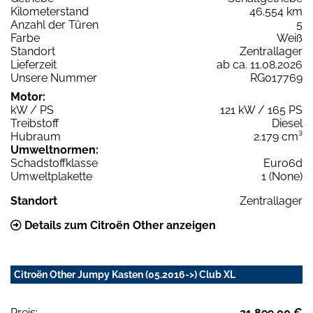
Kilometerstand
46.554 km
Anzahl der Türen
5
Farbe
Weiß
Standort
Zentrallager
Lieferzeit
ab ca. 11.08.2026
Unsere Nummer
RG017769
Motor:
kW / PS
121 kW / 165 PS
Treibstoff
Diesel
Hubraum
2.179 cm³
Umweltnormen:
Schadstoffklasse
Euro6d
Umweltplakette
1 (None)
Standort
Zentrallager
Details zum Citroën Other anzeigen
Citroën Other Jumpy Kasten (05.2016->) Club XL
Preis:
21.899,00 €