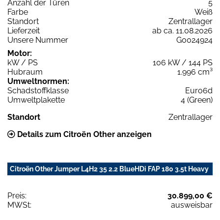
Anzahl der Türen
5
Farbe
Weiß
Standort
Zentrallager
Lieferzeit
ab ca. 11.08.2026
Unsere Nummer
G0024924
Motor:
kW / PS
106 kW / 144 PS
Hubraum
1.996 cm³
Umweltnormen:
Schadstoffklasse
Euro6d
Umweltplakette
4 (Green)
Standort
Zentrallager
Details zum Citroën Other anzeigen
Citroën Other Jumper L4H2 35 2.2 BlueHDi FAP 180 3.5t Heavy
Preis:
30.899,00 €
MWSt:
ausweisbar