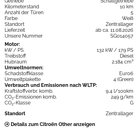
Getriebe
Schaltgetriebe
Kilometerstand
10 km
Anzahl der Türen
5
Farbe
Weiß
Standort
Zentrallager
Lieferzeit
ab ca. 11.08.2026
Unsere Nummer
SG014057
Motor:
kW / PS
132 kW / 179 PS
Treibstoff
Diesel
Hubraum
2.184 cm³
Umweltnormen:
Schadstoffklasse
Euro6
Umweltplakette
4 (Green)
Verbrauch und Emissionen nach WLTP:
Kraftstoffverbr. komb.
9,4 l/100km
CO
-Emissionen komb.
249 g/km
2
CO
-Klasse
G
2
Standort
Zentrallager
Details zum Citroën Other anzeigen