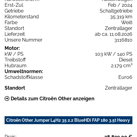
Erst-Zul.
Feb / 2024
Getriebe
Schaltgetriebe
Kilometerstand
35.319 km
Farbe
Weiß
Standort
Zentrallager
Lieferzeit
ab ca. 11.08.2026
Unsere Nummer
3116810
Motor:
kW / PS
103 kW / 140 PS
Treibstoff
Diesel
Hubraum
2.179 cm³
Umweltnormen:
Schadstoffklasse
Euro6
Standort
Zentrallager
Details zum Citroën Other anzeigen
Citroën Other Jumper L4H2 35 2.2 BlueHDi FAP 180 3.5t Heavy
Preis:
28.899,00 €