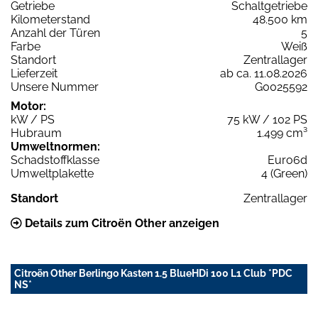
Getriebe
Schaltgetriebe
Kilometerstand
48.500 km
Anzahl der Türen
5
Farbe
Weiß
Standort
Zentrallager
Lieferzeit
ab ca. 11.08.2026
Unsere Nummer
G0025592
Motor:
kW / PS
75 kW / 102 PS
Hubraum
1.499 cm³
Umweltnormen:
Schadstoffklasse
Euro6d
Umweltplakette
4 (Green)
Standort
Zentrallager
Details zum Citroën Other anzeigen
Citroën Other Berlingo Kasten 1.5 BlueHDi 100 L1 Club *PDC
NS*