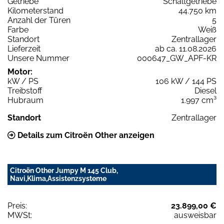
Getriebe
Schaltgetriebe
Kilometerstand
44.750 km
Anzahl der Türen
5
Farbe
Weiß
Standort
Zentrallager
Lieferzeit
ab ca. 11.08.2026
Unsere Nummer
000647_GW_APF-KR
Motor:
kW / PS
106 kW / 144 PS
Treibstoff
Diesel
Hubraum
1.997 cm³
Standort
Zentrallager
Details zum Citroën Other anzeigen
Citroën Other Jumpy M 145 Club,
Navi,Klima,Assistenzsysteme
Preis:
23.899,00 €
MWSt:
ausweisbar