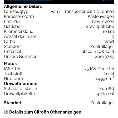
Allgemeine Daten:
Fahrzeugtyp
Van / Transporter bis 7,5 Tonnen
Karosserieform
Kastenwagen
Erst-Zul.
Nov / 2022
Getriebe
Schaltgetriebe
Kilometerstand
10 km
Anzahl der Türen
5
Farbe
Weiß
Standort
Zentrallager
Lieferzeit
ab ca. 11.08.2026
Unsere Nummer
G0019789
Motor:
kW / PS
75 kW / 102 PS
Treibstoff
Diesel
Hubraum
1.499 cm³
Umweltnormen:
Schadstoffklasse
Euro6d
Umweltplakette
4 (Green)
Standort
Zentrallager
Details zum Citroën Other anzeigen