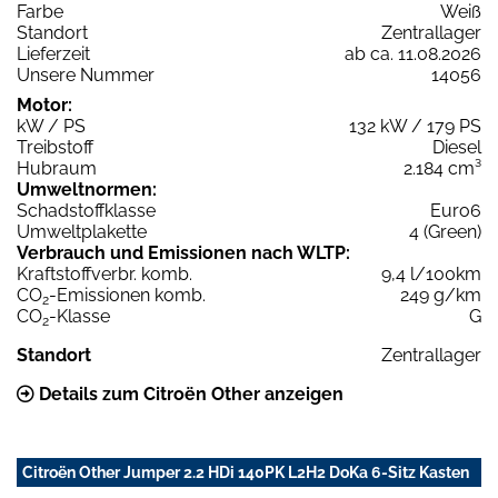
Farbe
Weiß
Standort
Zentrallager
Lieferzeit
ab ca. 11.08.2026
Unsere Nummer
14056
Motor:
kW / PS
132 kW / 179 PS
Treibstoff
Diesel
Hubraum
2.184 cm³
Umweltnormen:
Schadstoffklasse
Euro6
Umweltplakette
4 (Green)
Verbrauch und Emissionen nach WLTP:
Kraftstoffverbr. komb.
9,4 l/100km
CO
-Emissionen komb.
249 g/km
2
CO
-Klasse
G
2
Standort
Zentrallager
Details zum Citroën Other anzeigen
Citroën Other Jumper 2.2 HDi 140PK L2H2 DoKa 6-Sitz Kasten