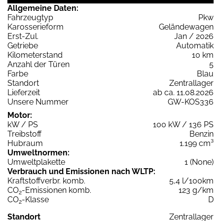
Allgemeine Daten:
Fahrzeugtyp
Pkw
Karosserieform
Geländewagen
Erst-Zul.
Jan / 2026
Getriebe
Automatik
Kilometerstand
10 km
Anzahl der Türen
5
Farbe
Blau
Standort
Zentrallager
Lieferzeit
ab ca. 11.08.2026
Unsere Nummer
GW-KOS336
Motor:
kW / PS
100 kW / 136 PS
Treibstoff
Benzin
Hubraum
1.199 cm³
Umweltnormen:
Umweltplakette
1 (None)
Verbrauch und Emissionen nach WLTP:
Kraftstoffverbr. komb.
5,4 l/100km
CO
-Emissionen komb.
123 g/km
2
CO
-Klasse
D
2
Standort
Zentrallager