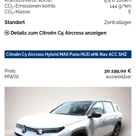
Kraftstoffverbr. komb.
5,5 l/100km
CO
-Emissionen komb.
144 g/km
2
CO
-Klasse
E
2
Standort
Zentrallager
Details zum Citroën C5 Aircross anzeigen
Citroën C5 Aircross Hybrid MAX Pano HUD eHk Nav ACC SHZ
Preis:
30.199,00 €
MWSt:
ausweisbar