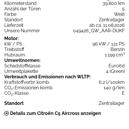
Kilometerstand
39.800 km
Anzahl der Türen
5
Farbe
Weiß
Standort
Zentrallager
Lieferzeit
ab ca. 11.08.2026
Unsere Nummer
049426_GW_AAR-DUKF
Motor:
kW / PS
96 kW / 131 PS
Treibstoff
Benzin
Hubraum
1.199 cm³
Umweltnormen:
Schadstoffklasse
Euro6d
Umweltplakette
4 (Green)
Verbrauch und Emissionen nach WLTP:
Kraftstoffverbr. komb.
6,2 l/100km
CO
-Emissionen komb.
140 g/km
2
CO
-Klasse
E
2
Standort
Zentrallager
Details zum Citroën C5 Aircross anzeigen