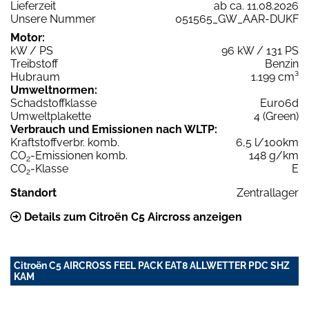
Lieferzeit
ab ca. 11.08.2026
Unsere Nummer
051565_GW_AAR-DUKF
Motor:
kW / PS
96 kW / 131 PS
Treibstoff
Benzin
Hubraum
1.199 cm³
Umweltnormen:
Schadstoffklasse
Euro6d
Umweltplakette
4 (Green)
Verbrauch und Emissionen nach WLTP:
Kraftstoffverbr. komb.
6,5 l/100km
CO
-Emissionen komb.
148 g/km
2
CO
-Klasse
E
2
Standort
Zentrallager
Details zum Citroën C5 Aircross anzeigen
Citroën C5 AIRCROSS FEEL PACK EAT8 ALLWETTER PDC SHZ
KAM