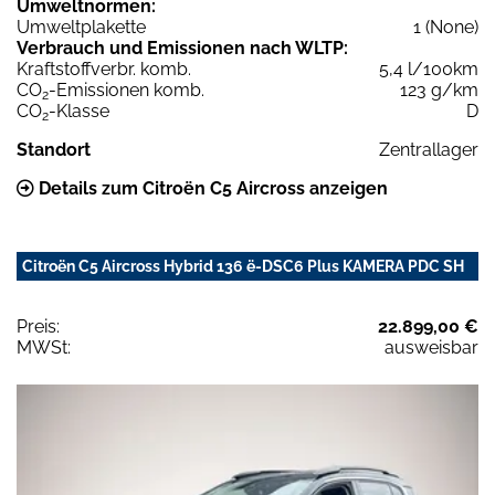
Umweltnormen:
Umweltplakette
1 (None)
Verbrauch und Emissionen nach WLTP:
Kraftstoffverbr. komb.
5,4 l/100km
CO
-Emissionen komb.
123 g/km
2
CO
-Klasse
D
2
Standort
Zentrallager
Details zum Citroën C5 Aircross anzeigen
Citroën C5 Aircross Hybrid 136 ë-DSC6 Plus KAMERA PDC SH
Preis:
22.899,00 €
MWSt:
ausweisbar