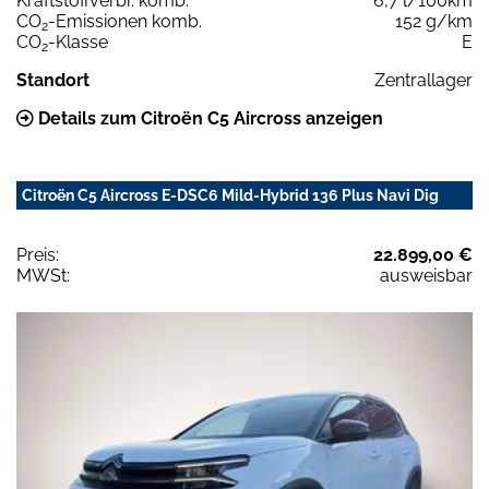
Kraftstoffverbr. komb.
6,7 l/100km
CO
-Emissionen komb.
152 g/km
2
CO
-Klasse
E
2
Standort
Zentrallager
Details zum Citroën C5 Aircross anzeigen
Citroën C5 Aircross E-DSC6 Mild-Hybrid 136 Plus Navi Dig
Preis:
22.899,00 €
MWSt:
ausweisbar