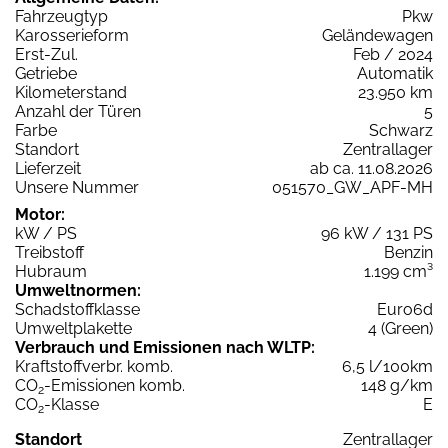
Fahrzeugtyp
Pkw
Karosserieform
Geländewagen
Erst-Zul.
Feb / 2024
Getriebe
Automatik
Kilometerstand
23.950 km
Anzahl der Türen
5
Farbe
Schwarz
Standort
Zentrallager
Lieferzeit
ab ca. 11.08.2026
Unsere Nummer
051570_GW_APF-MH
Motor:
kW / PS
96 kW / 131 PS
Treibstoff
Benzin
Hubraum
1.199 cm³
Umweltnormen:
Schadstoffklasse
Euro6d
Umweltplakette
4 (Green)
Verbrauch und Emissionen nach WLTP:
Kraftstoffverbr. komb.
6,5 l/100km
CO
-Emissionen komb.
148 g/km
2
CO
-Klasse
E
2
Standort
Zentrallager