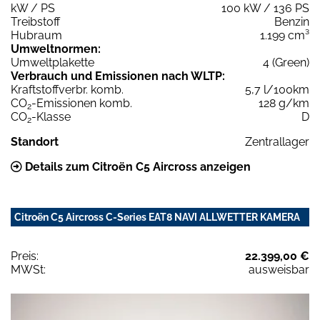
kW / PS
100 kW / 136 PS
Treibstoff
Benzin
Hubraum
1.199 cm³
Umweltnormen:
Umweltplakette
4 (Green)
Verbrauch und Emissionen nach WLTP:
Kraftstoffverbr. komb.
5,7 l/100km
CO
-Emissionen komb.
128 g/km
2
CO
-Klasse
D
2
Standort
Zentrallager
Details zum Citroën C5 Aircross anzeigen
Citroën C5 Aircross C-Series EAT8 NAVI ALLWETTER KAMERA
Preis:
22.399,00 €
MWSt:
ausweisbar