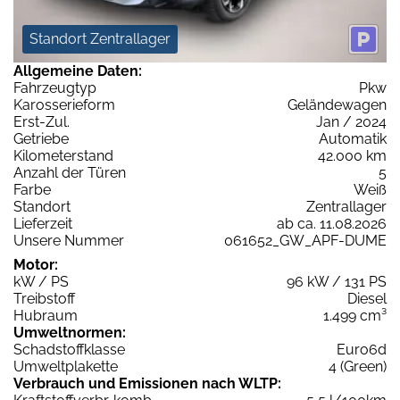
Standort Zentrallager
Allgemeine Daten:
Fahrzeugtyp
Pkw
Karosserieform
Geländewagen
Erst-Zul.
Jan / 2024
Getriebe
Automatik
Kilometerstand
42.000 km
Anzahl der Türen
5
Farbe
Weiß
Standort
Zentrallager
Lieferzeit
ab ca. 11.08.2026
Unsere Nummer
061652_GW_APF-DUME
Motor:
kW / PS
96 kW / 131 PS
Treibstoff
Diesel
Hubraum
1.499 cm³
Umweltnormen:
Schadstoffklasse
Euro6d
Umweltplakette
4 (Green)
Verbrauch und Emissionen nach WLTP: