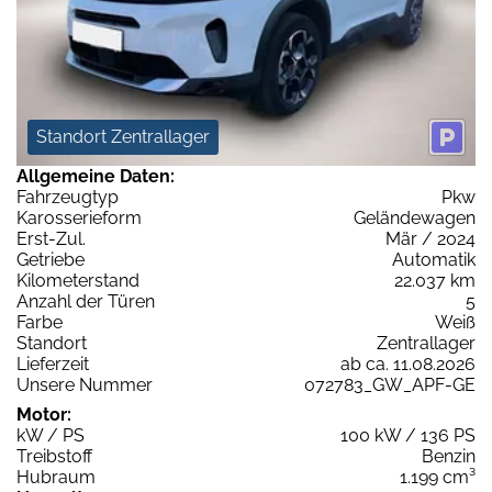
Standort Zentrallager
Allgemeine Daten:
Fahrzeugtyp
Pkw
Karosserieform
Geländewagen
Erst-Zul.
Mär / 2024
Getriebe
Automatik
Kilometerstand
22.037 km
Anzahl der Türen
5
Farbe
Weiß
Standort
Zentrallager
Lieferzeit
ab ca. 11.08.2026
Unsere Nummer
072783_GW_APF-GE
Motor:
kW / PS
100 kW / 136 PS
Treibstoff
Benzin
Hubraum
1.199 cm³