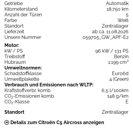
Getriebe
Automatik
Kilometerstand
18.750 km
Anzahl der Türen
5
Farbe
Weiß
Standort
Zentrallager
Lieferzeit
ab ca. 11.08.2026
Unsere Nummer
059705_GW_APF-E2
Motor:
kW / PS
96 kW / 131 PS
Treibstoff
Benzin
Hubraum
1.199 cm³
Umweltnormen:
Schadstoffklasse
Euro6d
Umweltplakette
4 (Green)
Verbrauch und Emissionen nach WLTP:
Kraftstoffverbr. komb.
6,5 l/100km
CO
-Emissionen komb.
148 g/km
2
CO
-Klasse
E
2
Standort
Zentrallager
Details zum Citroën C5 Aircross anzeigen