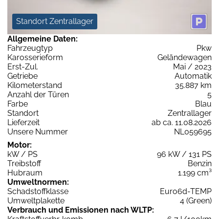
Standort Zentrallager
Allgemeine Daten:
Fahrzeugtyp
Pkw
Karosserieform
Geländewagen
Erst-Zul.
Mai / 2023
Getriebe
Automatik
Kilometerstand
35.887 km
Anzahl der Türen
5
Farbe
Blau
Standort
Zentrallager
Lieferzeit
ab ca. 11.08.2026
Unsere Nummer
NL059695
Motor:
kW / PS
96 kW / 131 PS
Treibstoff
Benzin
Hubraum
1.199 cm³
Umweltnormen:
Schadstoffklasse
Euro6d-TEMP
Umweltplakette
4 (Green)
Verbrauch und Emissionen nach WLTP: