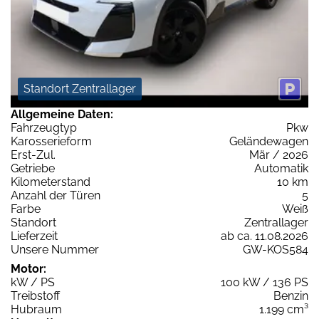
Standort Zentrallager
Allgemeine Daten:
Fahrzeugtyp
Pkw
Karosserieform
Geländewagen
Erst-Zul.
Mär / 2026
Getriebe
Automatik
Kilometerstand
10 km
Anzahl der Türen
5
Farbe
Weiß
Standort
Zentrallager
Lieferzeit
ab ca. 11.08.2026
Unsere Nummer
GW-KOS584
Motor:
kW / PS
100 kW / 136 PS
Treibstoff
Benzin
Hubraum
1.199 cm³