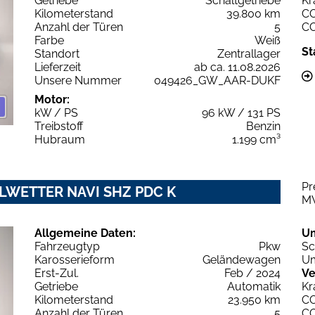
Getriebe
Schaltgetriebe
Kr
Kilometerstand
39.800 km
C
Anzahl der Türen
5
C
Farbe
Weiß
St
Standort
Zentrallager
Lieferzeit
ab ca. 11.08.2026
Unsere Nummer
049426_GW_AAR-DUKF
Motor:
kW / PS
96 kW / 131 PS
Treibstoff
Benzin
Hubraum
1.199 cm³
Pr
 ALLWETTER NAVI SHZ PDC K
M
Allgemeine Daten:
U
Fahrzeugtyp
Pkw
Sc
Karosserieform
Geländewagen
Um
Erst-Zul.
Feb / 2024
Ve
Getriebe
Automatik
Kr
Kilometerstand
23.950 km
C
Anzahl der Türen
5
C