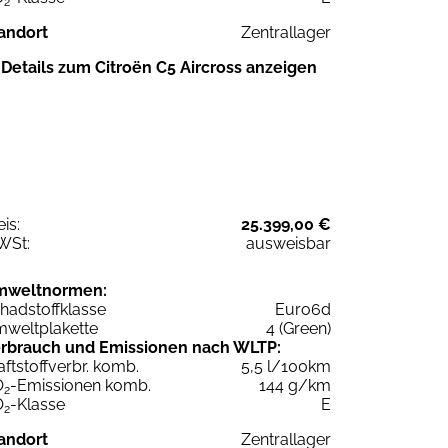
2
andort
Zentrallager
Details zum Citroën C5 Aircross anzeigen
eis:
25.399,00 €
WSt:
ausweisbar
mweltnormen:
hadstoffklasse
Euro6d
weltplakette
4 (Green)
rbrauch und Emissionen nach WLTP:
aftstoffverbr. komb.
5,5 l/100km
O
-Emissionen komb.
144 g/km
2
O
-Klasse
E
2
andort
Zentrallager