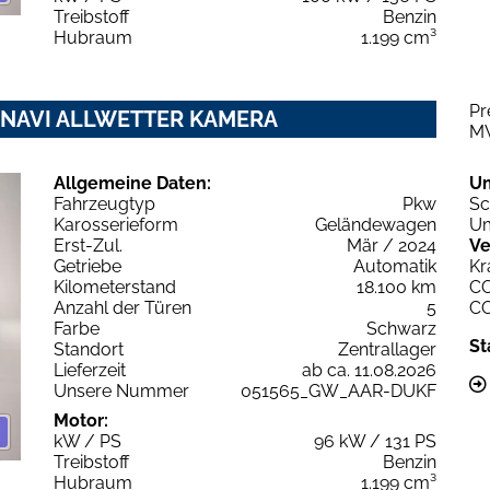
Treibstoff
Benzin
Hubraum
1.199 cm³
Pr
AT8 NAVI ALLWETTER KAMERA
M
Allgemeine Daten:
U
Fahrzeugtyp
Pkw
Sc
Karosserieform
Geländewagen
Um
Erst-Zul.
Mär / 2024
Ve
Getriebe
Automatik
Kr
Kilometerstand
18.100 km
C
Anzahl der Türen
5
C
Farbe
Schwarz
St
Standort
Zentrallager
Lieferzeit
ab ca. 11.08.2026
Unsere Nummer
051565_GW_AAR-DUKF
Motor:
kW / PS
96 kW / 131 PS
Treibstoff
Benzin
Hubraum
1.199 cm³