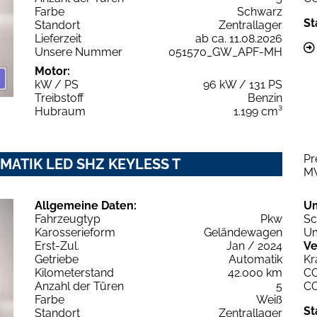
Farbe
Schwarz
St
Standort
Zentrallager
Lieferzeit
ab ca. 11.08.2026
Unsere Nummer
051570_GW_APF-MH
Motor:
kW / PS
96 kW / 131 PS
Treibstoff
Benzin
Hubraum
1.199 cm³
Pr
TOMATIK LED SHZ KEYLESS T
M
Allgemeine Daten:
U
Fahrzeugtyp
Pkw
Sc
Karosserieform
Geländewagen
Um
Erst-Zul.
Jan / 2024
Ve
Getriebe
Automatik
Kr
Kilometerstand
42.000 km
C
Anzahl der Türen
5
C
Farbe
Weiß
St
Standort
Zentrallager