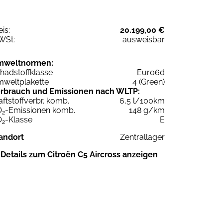
eis:
20.199,00 €
WSt:
ausweisbar
mweltnormen:
hadstoffklasse
Euro6d
weltplakette
4 (Green)
rbrauch und Emissionen nach WLTP:
aftstoffverbr. komb.
6,5 l/100km
O
-Emissionen komb.
148 g/km
2
O
-Klasse
E
2
andort
Zentrallager
Details zum Citroën C5 Aircross anzeigen