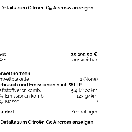
Details zum Citroën C5 Aircross anzeigen
eis:
30.199,00 €
WSt:
ausweisbar
mweltnormen:
weltplakette
1 (None)
rbrauch und Emissionen nach WLTP:
aftstoffverbr. komb.
5,4 l/100km
O
-Emissionen komb.
123 g/km
2
O
-Klasse
D
2
andort
Zentrallager
Details zum Citroën C5 Aircross anzeigen