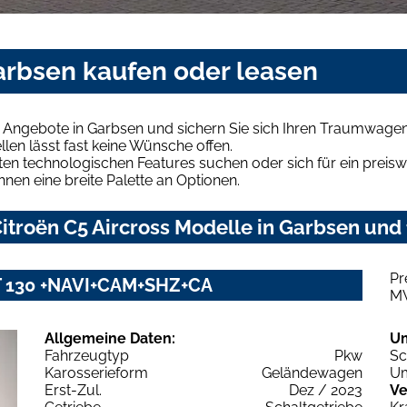
Garbsen kaufen oder leasen
s Angebote in Garbsen und sichern Sie sich Ihren Traumwagen
len lässt fast keine Wünsche offen.
en technologischen Features suchen oder sich für ein preiswe
hnen eine breite Palette an Optionen.
troën C5 Aircross Modelle in Garbsen und 
Pr
 PT 130 +NAVI+CAM+SHZ+CA
M
Allgemeine Daten:
U
Fahrzeugtyp
Pkw
Sc
Karosserieform
Geländewagen
Um
Erst-Zul.
Dez / 2023
Ve