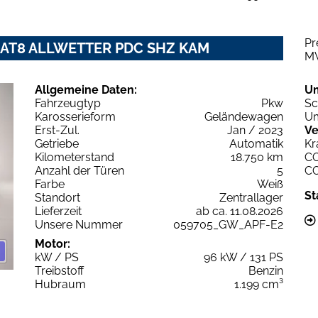
Pr
 EAT8 ALLWETTER PDC SHZ KAM
M
Allgemeine Daten:
U
Fahrzeugtyp
Pkw
Sc
Karosserieform
Geländewagen
Um
Erst-Zul.
Jan / 2023
Ve
Getriebe
Automatik
Kr
Kilometerstand
18.750 km
C
Anzahl der Türen
5
C
Farbe
Weiß
St
Standort
Zentrallager
Lieferzeit
ab ca. 11.08.2026
Unsere Nummer
059705_GW_APF-E2
Motor:
kW / PS
96 kW / 131 PS
Treibstoff
Benzin
Hubraum
1.199 cm³