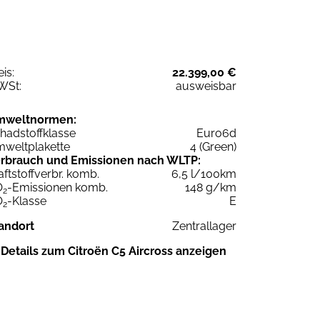
eis:
22.399,00 €
WSt:
ausweisbar
mweltnormen:
hadstoffklasse
Euro6d
weltplakette
4 (Green)
rbrauch und Emissionen nach WLTP:
aftstoffverbr. komb.
6,5 l/100km
O
-Emissionen komb.
148 g/km
2
O
-Klasse
E
2
andort
Zentrallager
Details zum Citroën C5 Aircross anzeigen