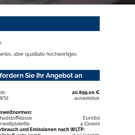
.
rtes, aber qualitativ hochwertiges
fordern Sie Ihr Angebot an
eis:
20.899,00 €
WSt:
ausweisbar
mweltnormen:
hadstoffklasse
Euro6d
weltplakette
4 (Green)
rbrauch und Emissionen nach WLTP: