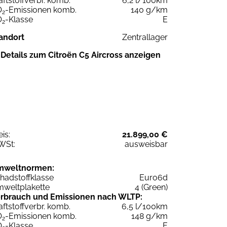
aftstoffverbr. komb.
6,2 l/100km
O
-Emissionen komb.
140 g/km
2
O
-Klasse
E
2
andort
Zentrallager
Details zum Citroën C5 Aircross anzeigen
eis:
21.899,00 €
WSt:
ausweisbar
mweltnormen:
hadstoffklasse
Euro6d
weltplakette
4 (Green)
rbrauch und Emissionen nach WLTP:
aftstoffverbr. komb.
6,5 l/100km
O
-Emissionen komb.
148 g/km
2
O
-Klasse
E