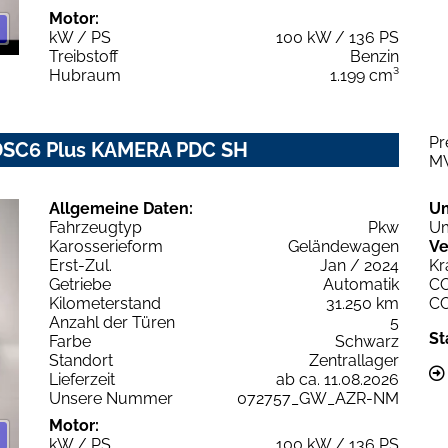
Motor:
kW / PS
100 kW / 136 PS
Treibstoff
Benzin
Hubraum
1.199 cm³
Pr
ë-DSC6 Plus KAMERA PDC SH
M
Allgemeine Daten:
U
Fahrzeugtyp
Pkw
Um
Karosserieform
Geländewagen
Ve
Erst-Zul.
Jan / 2024
Kr
Getriebe
Automatik
C
Kilometerstand
31.250 km
C
Anzahl der Türen
5
St
Farbe
Schwarz
Standort
Zentrallager
Lieferzeit
ab ca. 11.08.2026
Unsere Nummer
072757_GW_AZR-NM
Motor:
kW / PS
100 kW / 136 PS