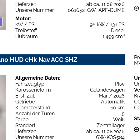
Lieferzeit
ab ca. 11.08.2026
Unsere Nummer
061652_GW_APF-DUME
Motor:
kW / PS
96 kW / 131 PS
Treibstoff
Diesel
Hubraum
1.499 cm³
Pr
Pano HUD eHk Nav ACC SHZ
M
Allgemeine Daten:
U
Fahrzeugtyp
Pkw
Um
Karosserieform
Geländewagen
Ve
Erst-Zul.
Mär / 2026
Kr
Getriebe
Automatik
C
Kilometerstand
10 km
C
Anzahl der Türen
5
St
Farbe
Weiß
Standort
Zentrallager
Lieferzeit
ab ca. 11.08.2026
Unsere Nummer
GW-KOS584