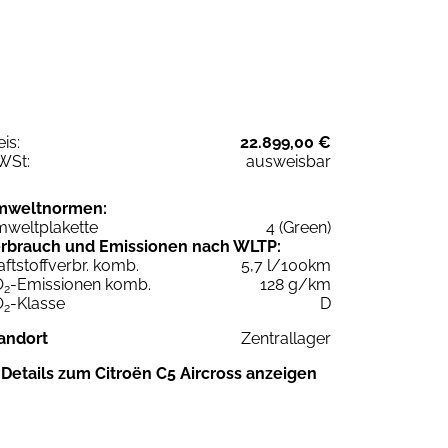
eis:
22.899,00 €
WSt:
ausweisbar
mweltnormen:
weltplakette
4 (Green)
rbrauch und Emissionen nach WLTP:
aftstoffverbr. komb.
5,7 l/100km
O
-Emissionen komb.
128 g/km
2
O
-Klasse
D
2
andort
Zentrallager
Details zum Citroën C5 Aircross anzeigen