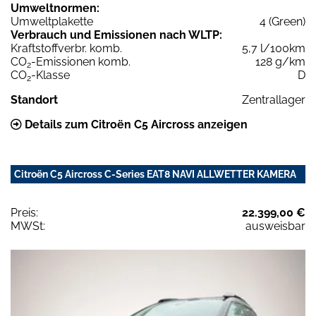
Umweltnormen:
Umweltplakette
4 (Green)
Verbrauch und Emissionen nach WLTP:
Kraftstoffverbr. komb.
5,7 l/100km
CO
-Emissionen komb.
128 g/km
2
CO
-Klasse
D
2
Standort
Zentrallager
Details zum Citroën C5 Aircross anzeigen
Citroën C5 Aircross C-Series EAT8 NAVI ALLWETTER KAMERA
Preis:
22.399,00 €
MWSt:
ausweisbar