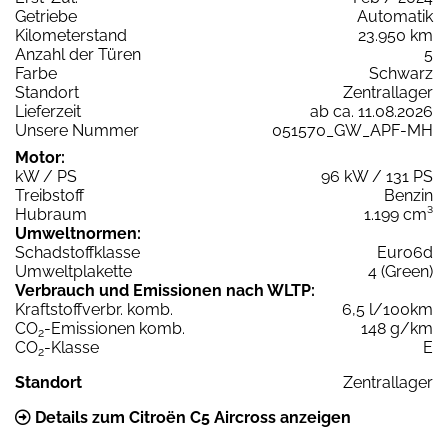
Getriebe
Automatik
Kilometerstand
23.950 km
Anzahl der Türen
5
Farbe
Schwarz
Standort
Zentrallager
Lieferzeit
ab ca. 11.08.2026
Unsere Nummer
051570_GW_APF-MH
Motor:
kW / PS
96 kW / 131 PS
Treibstoff
Benzin
Hubraum
1.199 cm³
Umweltnormen:
Schadstoffklasse
Euro6d
Umweltplakette
4 (Green)
Verbrauch und Emissionen nach WLTP:
Kraftstoffverbr. komb.
6,5 l/100km
CO
-Emissionen komb.
148 g/km
2
CO
-Klasse
E
2
Standort
Zentrallager
Details zum Citroën C5 Aircross anzeigen