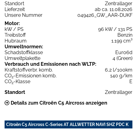
Standort
Zentrallager
Lieferzeit
ab ca. 11.08.2026
Unsere Nummer
049426_GW_AAR-DUKF
Motor:
kW / PS
96 kW / 131 PS
Treibstoff
Benzin
Hubraum
1.199 cm³
Umweltnormen:
Schadstoffklasse
Euro6d
Umweltplakette
4 (Green)
Verbrauch und Emissionen nach WLTP:
Kraftstoffverbr. komb.
6,2 l/100km
CO
-Emissionen komb.
140 g/km
2
CO
-Klasse
E
2
Standort
Zentrallager
Details zum Citroën C5 Aircross anzeigen
Citroën C5 Aircross C-Series AT ALLWETTER NAVI SHZ PDC K