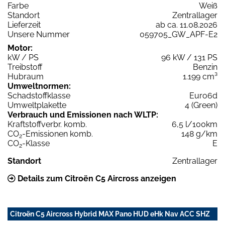
Farbe
Weiß
Standort
Zentrallager
Lieferzeit
ab ca. 11.08.2026
Unsere Nummer
059705_GW_APF-E2
Motor:
kW / PS
96 kW / 131 PS
Treibstoff
Benzin
Hubraum
1.199 cm³
Umweltnormen:
Schadstoffklasse
Euro6d
Umweltplakette
4 (Green)
Verbrauch und Emissionen nach WLTP:
Kraftstoffverbr. komb.
6,5 l/100km
CO
-Emissionen komb.
148 g/km
2
CO
-Klasse
E
2
Standort
Zentrallager
Details zum Citroën C5 Aircross anzeigen
Citroën C5 Aircross Hybrid MAX Pano HUD eHk Nav ACC SHZ