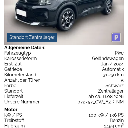
Standort Zentrallager
Allgemeine Daten:
Fahrzeugtyp
Pkw
Karosserieform
Geländewagen
Erst-Zul.
Jan / 2024
Getriebe
Automatik
Kilometerstand
31.250 km
Anzahl der Türen
5
Farbe
Schwarz
Standort
Zentrallager
Lieferzeit
ab ca. 11.08.2026
Unsere Nummer
072757_GW_AZR-NM
Motor:
kW / PS
100 kW / 136 PS
Treibstoff
Benzin
Hubraum
1.199 cm³