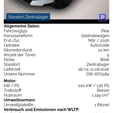
Standort Zentrallager
Allgemeine Daten:
Fahrzeugtyp
Pkw
Karosserieform
Geländewagen
Erst-Zul.
Mär / 2026
Getriebe
Automatik
Kilometerstand
10 km
Anzahl der Türen
5
Farbe
Weiß
Standort
Zentrallager
Lieferzeit
ab ca. 11.08.2026
Unsere Nummer
GW-KOS584
Motor:
kW / PS
100 kW / 136 PS
Treibstoff
Benzin
Hubraum
1.199 cm³
Umweltnormen:
Umweltplakette
1 (None)
Verbrauch und Emissionen nach WLTP: