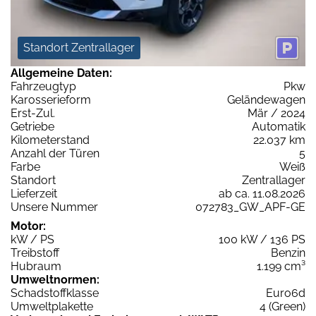
Standort Zentrallager
Allgemeine Daten:
Fahrzeugtyp
Pkw
Karosserieform
Geländewagen
Erst-Zul.
Mär / 2024
Getriebe
Automatik
Kilometerstand
22.037 km
Anzahl der Türen
5
Farbe
Weiß
Standort
Zentrallager
Lieferzeit
ab ca. 11.08.2026
Unsere Nummer
072783_GW_APF-GE
Motor:
kW / PS
100 kW / 136 PS
Treibstoff
Benzin
Hubraum
1.199 cm³
Umweltnormen:
Schadstoffklasse
Euro6d
Umweltplakette
4 (Green)