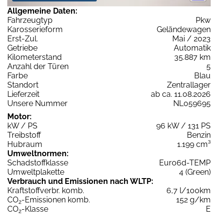
Allgemeine Daten:
Fahrzeugtyp
Pkw
Karosserieform
Geländewagen
Erst-Zul.
Mai / 2023
Getriebe
Automatik
Kilometerstand
35.887 km
Anzahl der Türen
5
Farbe
Blau
Standort
Zentrallager
Lieferzeit
ab ca. 11.08.2026
Unsere Nummer
NL059695
Motor:
kW / PS
96 kW / 131 PS
Treibstoff
Benzin
Hubraum
1.199 cm³
Umweltnormen:
Schadstoffklasse
Euro6d-TEMP
Umweltplakette
4 (Green)
Verbrauch und Emissionen nach WLTP:
Kraftstoffverbr. komb.
6,7 l/100km
CO
-Emissionen komb.
152 g/km
2
CO
-Klasse
E
2