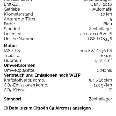
Erst-Zul.
Jan / 2026
Getriebe
Automatik
Kilometerstand
10 km
Anzahl der Türen
5
Farbe
Blau
Standort
Zentrallager
Lieferzeit
ab ca. 11.08.2026
Unsere Nummer
GW-KOS336
Motor:
kW / PS
100 kW / 136 PS
Treibstoff
Benzin
Hubraum
1.199 cm³
Umweltnormen:
Umweltplakette
1 (None)
Verbrauch und Emissionen nach WLTP:
Kraftstoffverbr. komb.
5,4 l/100km
CO
-Emissionen komb.
123 g/km
2
CO
-Klasse
D
2
Standort
Zentrallager
Details zum Citroën C5 Aircross anzeigen