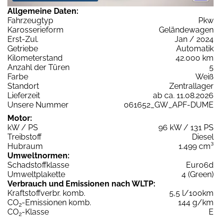
Allgemeine Daten:
Fahrzeugtyp
Pkw
Karosserieform
Geländewagen
Erst-Zul.
Jan / 2024
Getriebe
Automatik
Kilometerstand
42.000 km
Anzahl der Türen
5
Farbe
Weiß
Standort
Zentrallager
Lieferzeit
ab ca. 11.08.2026
Unsere Nummer
061652_GW_APF-DUME
Motor:
kW / PS
96 kW / 131 PS
Treibstoff
Diesel
Hubraum
1.499 cm³
Umweltnormen:
Schadstoffklasse
Euro6d
Umweltplakette
4 (Green)
Verbrauch und Emissionen nach WLTP:
Kraftstoffverbr. komb.
5,5 l/100km
CO
-Emissionen komb.
144 g/km
2
CO
-Klasse
E
2