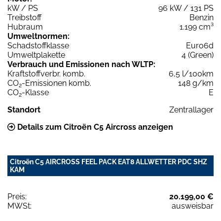
kW / PS
96 kW / 131 PS
Treibstoff
Benzin
Hubraum
1.199 cm³
Umweltnormen:
Schadstoffklasse
Euro6d
Umweltplakette
4 (Green)
Verbrauch und Emissionen nach WLTP:
Kraftstoffverbr. komb.
6,5 l/100km
CO
-Emissionen komb.
148 g/km
2
CO
-Klasse
E
2
Standort
Zentrallager
Details zum Citroën C5 Aircross anzeigen
Citroën C5 AIRCROSS FEEL PACK EAT8 ALLWETTER PDC SHZ
KAM
Preis:
20.199,00 €
MWSt:
ausweisbar