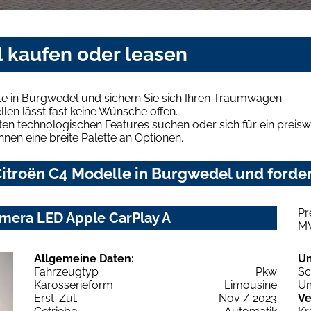
l kaufen oder leasen
te in Burgwedel und sichern Sie sich Ihren Traumwagen.
len lässt fast keine Wünsche offen.
en technologischen Features suchen oder sich für ein preiswe
hnen eine breite Palette an Optionen.
itroën C4 Modelle in Burgwedel und forder
Pr
amera LED Apple CarPlay A
M
Allgemeine Daten:
U
Fahrzeugtyp
Pkw
Sc
Karosserieform
Limousine
Um
Erst-Zul.
Nov / 2023
Ve