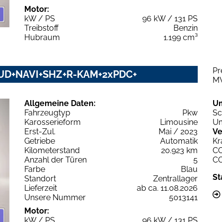
Motor:
kW / PS
96 kW / 131 PS
Treibstoff
Benzin
Hubraum
1.199 cm³
Pr
+HUD+NAVI+SHZ+R-KAM+2xPDC+
M
Allgemeine Daten:
U
Fahrzeugtyp
Pkw
Sc
Karosserieform
Limousine
Um
Erst-Zul.
Mai / 2023
Ve
Getriebe
Automatik
Kr
Kilometerstand
20.923 km
C
Anzahl der Türen
5
C
Farbe
Blau
St
Standort
Zentrallager
Lieferzeit
ab ca. 11.08.2026
Unsere Nummer
5013141
Motor:
kW / PS
96 kW / 131 PS