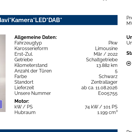
Pr
*Navi*Kamera*LED*DAB*
M
Allgemeine Daten:
U
Fahrzeugtyp
Pkw
Um
Karosserieform
Limousine
St
Erst-Zul.
Mär / 2022
Getriebe
Schaltgetriebe
Kilometerstand
13.882 km
Anzahl der Türen
5
Farbe
Schwarz
Standort
Zentrallager
Lieferzeit
ab ca. 11.08.2026
Unsere Nummer
E005755
Motor:
kW / PS
74 kW / 101 PS
Hubraum
1.199 cm³