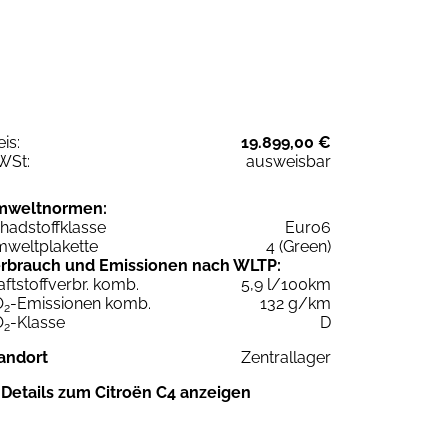
eis:
19.899,00 €
WSt:
ausweisbar
mweltnormen:
hadstoffklasse
Euro6
weltplakette
4 (Green)
rbrauch und Emissionen nach WLTP:
aftstoffverbr. komb.
5,9 l/100km
O
-Emissionen komb.
132 g/km
2
O
-Klasse
D
2
andort
Zentrallager
Details zum Citroën C4 anzeigen