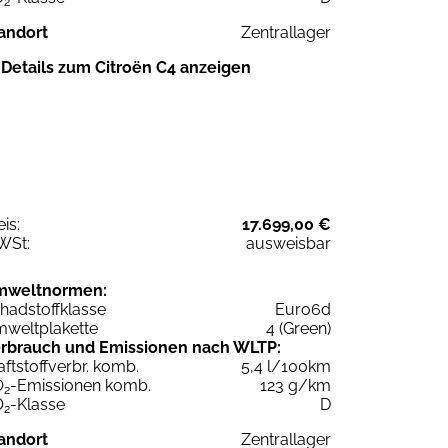
2
andort
Zentrallager
Details zum Citroën C4 anzeigen
eis:
17.699,00 €
WSt:
ausweisbar
mweltnormen:
hadstoffklasse
Euro6d
weltplakette
4 (Green)
rbrauch und Emissionen nach WLTP:
aftstoffverbr. komb.
5,4 l/100km
O
-Emissionen komb.
123 g/km
2
O
-Klasse
D
2
andort
Zentrallager