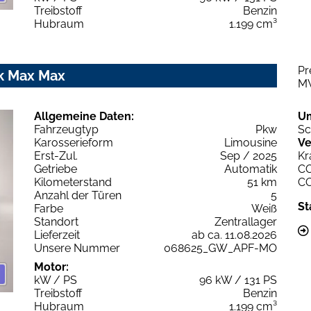
Treibstoff
Benzin
Hubraum
1.199 cm³
Pr
ik Max Max
M
Allgemeine Daten:
U
Fahrzeugtyp
Pkw
Sc
Karosserieform
Limousine
Ve
Erst-Zul.
Sep / 2025
Kr
Getriebe
Automatik
C
Kilometerstand
51 km
C
Anzahl der Türen
5
St
Farbe
Weiß
Standort
Zentrallager
Lieferzeit
ab ca. 11.08.2026
Unsere Nummer
068625_GW_APF-MO
Motor:
kW / PS
96 kW / 131 PS
Treibstoff
Benzin
Hubraum
1.199 cm³