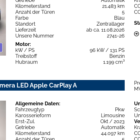
Getriebe
Automatik
Kr
Kilometerstand
21.483 km
C
Anzahl der Türen
5
C
Farbe
Blau
St
Standort
Zentrallager
Lieferzeit
ab ca. 11.08.2026
Unsere Nummer
2741-26
Motor:
kW / PS
96 kW / 131 PS
Treibstoff
Benzin
Hubraum
1.199 cm³
Pr
amera LED Apple CarPlay A
M
Allgemeine Daten:
U
Fahrzeugtyp
Pkw
Sc
Karosserieform
Limousine
Um
Erst-Zul.
Okt / 2023
Ve
Getriebe
Automatik
Kr
Kilometerstand
44.097 km
C
Anzahl der Türen
5
C