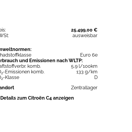
eis:
25.499,00 €
WSt:
ausweisbar
mweltnormen:
hadstoffklasse
Euro 6e
rbrauch und Emissionen nach WLTP:
aftstoffverbr. komb.
5,9 l/100km
O
-Emissionen komb.
133 g/km
2
O
-Klasse
D
2
andort
Zentrallager
Details zum Citroën C4 anzeigen