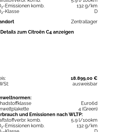
aftstoffverbr. komb.
5,9 l/100km
O
-Emissionen komb.
132 g/km
2
O
-Klasse
D
2
andort
Zentrallager
Details zum Citroën C4 anzeigen
eis:
18.899,00 €
WSt:
ausweisbar
mweltnormen:
hadstoffklasse
Euro6d
weltplakette
4 (Green)
rbrauch und Emissionen nach WLTP:
aftstoffverbr. komb.
5,9 l/100km
O
-Emissionen komb.
132 g/km
2
O
-Klasse
D