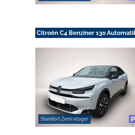
Citroën C4 Benziner 130 Automat
Standort Zentrallager