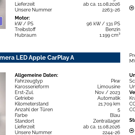
Lieferzeit
ab ca. 11.08.2026
Unsere Nummer
2263-26
Motor:
kW / PS
96 kW / 131 PS
Treibstoff
Benzin
Hubraum
1.199 cm³
Pr
amera LED Apple CarPlay A
M
Allgemeine Daten:
U
Fahrzeugtyp
Pkw
Sc
Karosserieform
Limousine
Um
Erst-Zul.
Nov / 2023
Ve
Getriebe
Automatik
Kr
Kilometerstand
21.709 km
C
Anzahl der Türen
5
C
Farbe
Blau
St
Standort
Zentrallager
Lieferzeit
ab ca. 11.08.2026
Unsere Nummer
2244-26