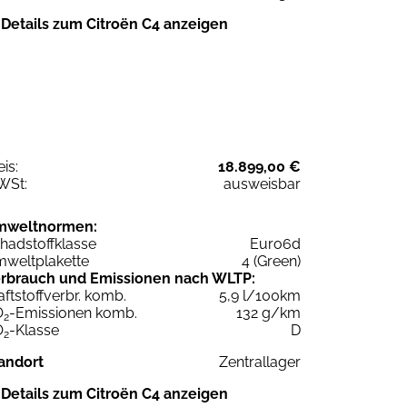
Details zum Citroën C4 anzeigen
eis:
18.899,00 €
WSt:
ausweisbar
mweltnormen:
hadstoffklasse
Euro6d
weltplakette
4 (Green)
rbrauch und Emissionen nach WLTP:
aftstoffverbr. komb.
5,9 l/100km
O
-Emissionen komb.
132 g/km
2
O
-Klasse
D
2
andort
Zentrallager
Details zum Citroën C4 anzeigen