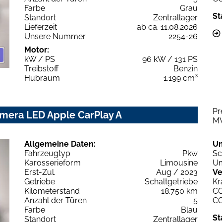
Farbe
Grau
St
Standort
Zentrallager
Lieferzeit
ab ca. 11.08.2026
Unsere Nummer
2254-26
Motor:
kW / PS
96 kW / 131 PS
Treibstoff
Benzin
Hubraum
1.199 cm³
Pr
amera LED Apple CarPlay A
M
Allgemeine Daten:
U
Fahrzeugtyp
Pkw
Sc
Karosserieform
Limousine
Um
Erst-Zul.
Aug / 2023
Ve
Getriebe
Schaltgetriebe
Kr
Kilometerstand
18.750 km
C
Anzahl der Türen
5
C
Farbe
Blau
St
Standort
Zentrallager