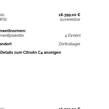
eis:
18.399,00 €
WSt:
ausweisbar
mweltnormen:
weltplakette
4 (Green)
andort
Zentrallager
Details zum Citroën C4 anzeigen