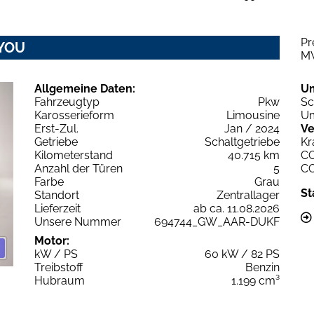
Pr
 YOU
M
Allgemeine Daten:
U
Fahrzeugtyp
Pkw
Sc
Karosserieform
Limousine
Um
Erst-Zul.
Jan / 2024
Ve
Getriebe
Schaltgetriebe
Kr
Kilometerstand
40.715 km
C
Anzahl der Türen
5
C
Farbe
Grau
St
Standort
Zentrallager
Lieferzeit
ab ca. 11.08.2026
Unsere Nummer
694744_GW_AAR-DUKF
Motor:
kW / PS
60 kW / 82 PS
Treibstoff
Benzin
Hubraum
1.199 cm³