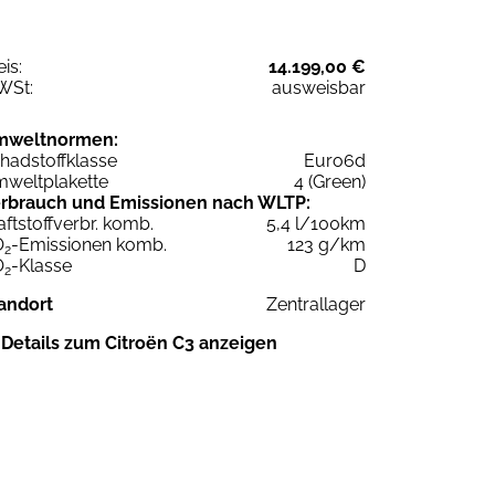
eis:
14.199,00 €
WSt:
ausweisbar
mweltnormen:
hadstoffklasse
Euro6d
weltplakette
4 (Green)
rbrauch und Emissionen nach WLTP:
aftstoffverbr. komb.
5,4 l/100km
O
-Emissionen komb.
123 g/km
2
O
-Klasse
D
2
andort
Zentrallager
Details zum Citroën C3 anzeigen