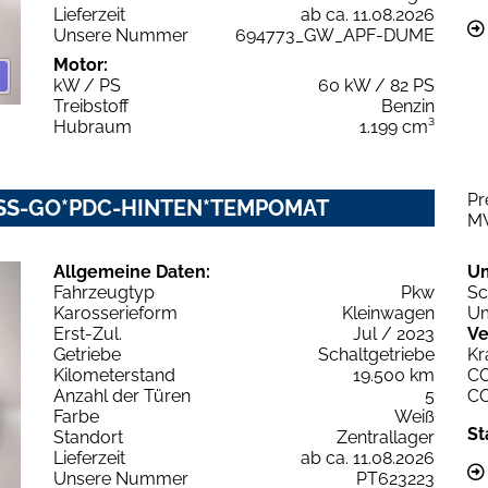
Lieferzeit
ab ca. 11.08.2026
Unsere Nummer
694773_GW_APF-DUME
Motor:
kW / PS
60 kW / 82 PS
Treibstoff
Benzin
Hubraum
1.199 cm³
Pr
LESS-GO*PDC-HINTEN*TEMPOMAT
M
Allgemeine Daten:
U
Fahrzeugtyp
Pkw
Sc
Karosserieform
Kleinwagen
Um
Erst-Zul.
Jul / 2023
Ve
Getriebe
Schaltgetriebe
Kr
Kilometerstand
19.500 km
C
Anzahl der Türen
5
C
Farbe
Weiß
St
Standort
Zentrallager
Lieferzeit
ab ca. 11.08.2026
Unsere Nummer
PT623223