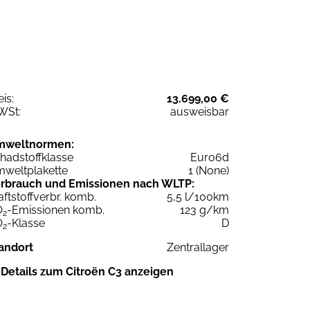
eis:
13.699,00 €
WSt:
ausweisbar
mweltnormen:
hadstoffklasse
Euro6d
weltplakette
1 (None)
rbrauch und Emissionen nach WLTP:
aftstoffverbr. komb.
5,5 l/100km
O
-Emissionen komb.
123 g/km
2
O
-Klasse
D
2
andort
Zentrallager
Details zum Citroën C3 anzeigen