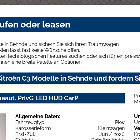
aufen oder leasen
e in Sehnde und sichern Sie sich Ihren Traumwagen.
len lässt fast keine Wünsche offen.
en technologischen Features suchen oder sich für ein preiswe
hnen eine breite Palette an Optionen.
itroën C3 Modelle in Sehnde und fordern Si
Pr
aaut. PrivG LED HUD CarP
M
Allgemeine Daten:
U
Fahrzeugtyp
Pkw
Um
Karosserieform
Kleinwagen
Ve
Erst-Zul.
Jun / 2026
Kr