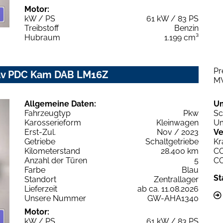
Motor:
kW / PS
61 kW / 83 PS
Treibstoff
Benzin
Hubraum
1.199 cm³
Pr
Nav PDC Kam DAB LM16Z
M
Allgemeine Daten:
U
Fahrzeugtyp
Pkw
Sc
Karosserieform
Kleinwagen
Um
Erst-Zul.
Nov / 2023
Ve
Getriebe
Schaltgetriebe
Kr
Kilometerstand
28.400 km
C
Anzahl der Türen
5
C
Farbe
Blau
St
Standort
Zentrallager
Lieferzeit
ab ca. 11.08.2026
Unsere Nummer
GW-AHA1340
Motor:
kW / PS
61 kW / 83 PS