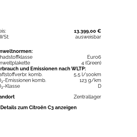
eis:
13.399,00 €
WSt:
ausweisbar
mweltnormen:
hadstoffklasse
Euro6
weltplakette
4 (Green)
rbrauch und Emissionen nach WLTP:
aftstoffverbr. komb.
5,5 l/100km
O
-Emissionen komb.
123 g/km
2
O
-Klasse
D
2
andort
Zentrallager
Details zum Citroën C3 anzeigen