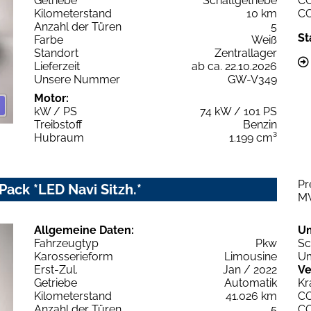
Getriebe
Schaltgetriebe
C
Kilometerstand
10 km
C
Anzahl der Türen
5
St
Farbe
Weiß
Standort
Zentrallager
Lieferzeit
ab ca. 22.10.2026
Unsere Nummer
GW-V349
Motor:
kW / PS
74 kW / 101 PS
Treibstoff
Benzin
Hubraum
1.199 cm³
Pr
Pack *LED Navi Sitzh.*
M
Allgemeine Daten:
U
Fahrzeugtyp
Pkw
Sc
Karosserieform
Limousine
Um
Erst-Zul.
Jan / 2022
Ve
Getriebe
Automatik
Kr
Kilometerstand
41.026 km
C
Anzahl der Türen
5
C