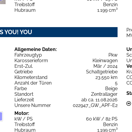
Treibstoff
Benzin
Hubraum
1.199 cm³
Pr
&S YOU! YOU
M
Allgemeine Daten:
U
Fahrzeugtyp
Pkw
Sc
Karosserieform
Kleinwagen
Um
Erst-Zul.
Mär / 2024
Ve
Getriebe
Schaltgetriebe
Kr
Kilometerstand
23.550 km
C
Anzahl der Türen
5
C
Farbe
Beige
St
Standort
Zentrallager
Lieferzeit
ab ca. 11.08.2026
Unsere Nummer
022947_GW_APF-E2
Motor:
kW / PS
60 kW / 82 PS
Treibstoff
Benzin
Hubraum
1.199 cm³