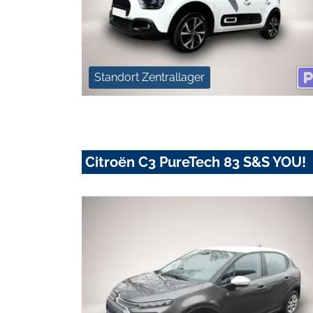
Standort Zentrallager
Citroën C3 PureTech 83 S&S YOU!