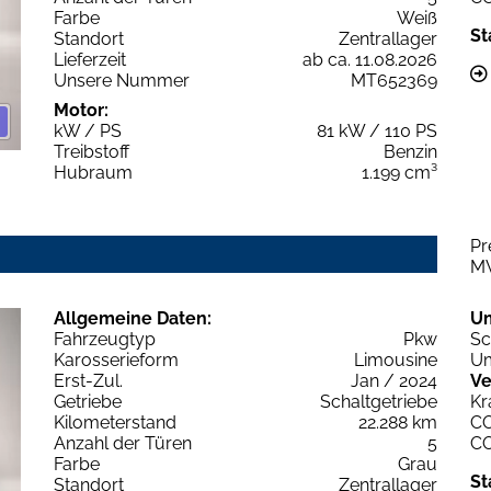
Farbe
Weiß
St
Standort
Zentrallager
Lieferzeit
ab ca. 11.08.2026
Unsere Nummer
MT652369
Motor:
kW / PS
81 kW / 110 PS
Treibstoff
Benzin
Hubraum
1.199 cm³
Pr
M
Allgemeine Daten:
U
Fahrzeugtyp
Pkw
Sc
Karosserieform
Limousine
Um
Erst-Zul.
Jan / 2024
Ve
Getriebe
Schaltgetriebe
Kr
Kilometerstand
22.288 km
C
Anzahl der Türen
5
C
Farbe
Grau
St
Standort
Zentrallager