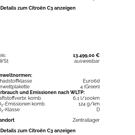
Details zum Citroën C3 anzeigen
eis:
13.499,00 €
WSt:
ausweisbar
mweltnormen:
hadstoffklasse
Euro6d
weltplakette
4 (Green)
rbrauch und Emissionen nach WLTP:
aftstoffverbr. komb.
6,1 l/100km
O
-Emissionen komb.
124 g/km
2
O
-Klasse
D
2
andort
Zentrallager
Details zum Citroën C3 anzeigen