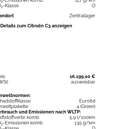
O
-Emissionen komb.
127 g/km
2
O
-Klasse
D
2
andort
Zentrallager
Details zum Citroën C3 anzeigen
eis:
16.199,00 €
WSt:
ausweisbar
mweltnormen:
hadstoffklasse
Euro6d
weltplakette
4 (Green)
rbrauch und Emissionen nach WLTP:
aftstoffverbr. komb.
5,9 l/100km
O
-Emissionen komb.
135 g/km
2
O
-Klasse
D