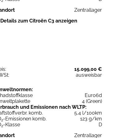
2
andort
Zentrallager
Details zum Citroën C3 anzeigen
eis:
15.099,00 €
WSt:
ausweisbar
mweltnormen:
hadstoffklasse
Euro6d
weltplakette
4 (Green)
rbrauch und Emissionen nach WLTP:
aftstoffverbr. komb.
5,4 l/100km
O
-Emissionen komb.
123 g/km
2
O
-Klasse
D
2
andort
Zentrallager