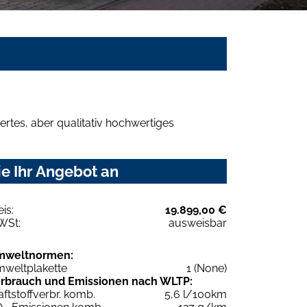
rtes, aber qualitativ hochwertiges
e Ihr Angebot an
eis:
19.899,00 €
WSt:
ausweisbar
mweltnormen:
weltplakette
1 (None)
rbrauch und Emissionen nach WLTP:
aftstoffverbr. komb.
5,6 l/100km