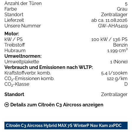
Anzahl der Türen
5
Farbe
Grau
Standort
Zentrallager
Lieferzeit
ab ca. 11.08.2026
Unsere Nummer
GW-AHA1419
Motor:
kW / PS
100 kW / 136 PS
Treibstoff
Benzin
Hubraum
1.199 cm³
Umweltnormen:
Umweltplakette
1 (None)
Verbrauch und Emissionen nach WLTP:
Kraftstoffverbr. komb.
5,4 l/100km
CO
-Emissionen komb.
122 g/km
2
CO
-Klasse
D
2
Standort
Zentrallager
Details zum Citroën C3 Aircross anzeigen
Citroën C3 Aircross Hybrid MAX 7S WinterP Nav Kam 2xPDC