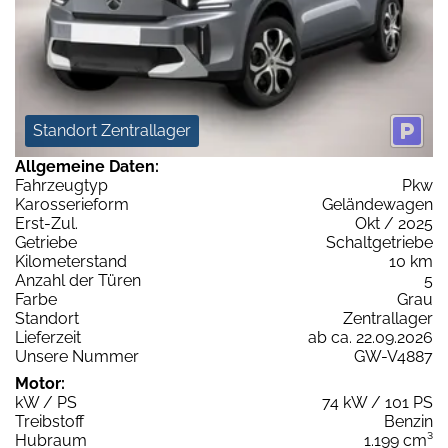
Standort Zentrallager
Allgemeine Daten:
Fahrzeugtyp
Pkw
Karosserieform
Geländewagen
Erst-Zul.
Okt / 2025
Getriebe
Schaltgetriebe
Kilometerstand
10 km
Anzahl der Türen
5
Farbe
Grau
Standort
Zentrallager
Lieferzeit
ab ca. 22.09.2026
Unsere Nummer
GW-V4887
Motor:
kW / PS
74 kW / 101 PS
Treibstoff
Benzin
Hubraum
1.199 cm³