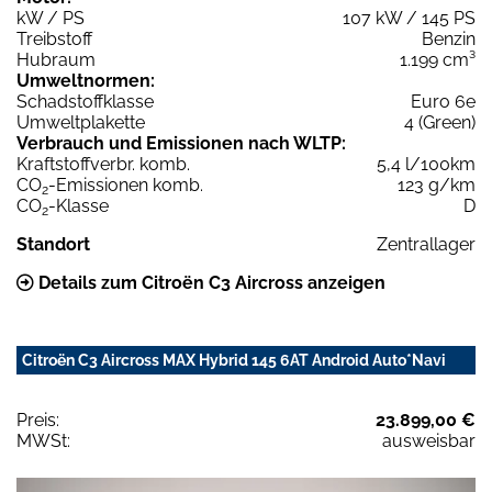
kW / PS
107 kW / 145 PS
Treibstoff
Benzin
Hubraum
1.199 cm³
Umweltnormen:
Schadstoffklasse
Euro 6e
Umweltplakette
4 (Green)
Verbrauch und Emissionen nach WLTP:
Kraftstoffverbr. komb.
5,4 l/100km
CO
-Emissionen komb.
123 g/km
2
CO
-Klasse
D
2
Standort
Zentrallager
Details zum Citroën C3 Aircross anzeigen
Citroën C3 Aircross MAX Hybrid 145 6AT Android Auto*Navi
Preis:
23.899,00 €
MWSt:
ausweisbar