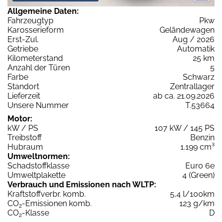
Allgemeine Daten:
Fahrzeugtyp
Pkw
Karosserieform
Geländewagen
Erst-Zul.
Aug / 2026
Getriebe
Automatik
Kilometerstand
25 km
Anzahl der Türen
5
Farbe
Schwarz
Standort
Zentrallager
Lieferzeit
ab ca. 21.09.2026
Unsere Nummer
T.53664
Motor:
kW / PS
107 kW / 145 PS
Treibstoff
Benzin
Hubraum
1.199 cm³
Umweltnormen:
Schadstoffklasse
Euro 6e
Umweltplakette
4 (Green)
Verbrauch und Emissionen nach WLTP:
Kraftstoffverbr. komb.
5,4 l/100km
CO
-Emissionen komb.
123 g/km
2
CO
-Klasse
D
2