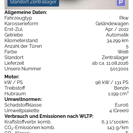
Standort Zentrallager
Allgemeine Daten:
Fahrzeugtyp
Pkw
Karosserieform
Geländewagen
Erst-Zul.
Apr / 2022
Getriebe
Automatik
Kilometerstand
34.299 km
Anzahl der Türen
5
Farbe
Weiß
Standort
Zentrallager
Lieferzeit
ab ca. 11.08.2026
Unsere Nummer
5013001
Motor:
kW / PS
96 kW / 131 PS
Treibstoff
Benzin
Hubraum
1.199 cm³
Umweltnormen:
Schadstoffklasse
Euro6
Umweltplakette
4 (Green)
Verbrauch und Emissionen nach WLTP:
Kraftstoffverbr. komb.
6,3 l/100km
CO
-Emissionen komb.
143 g/km
2