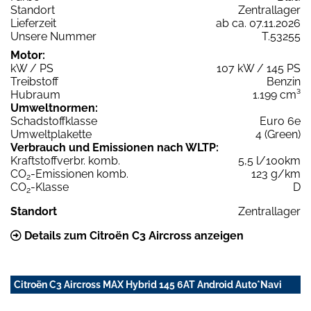
Standort
Zentrallager
Lieferzeit
ab ca. 07.11.2026
Unsere Nummer
T.53255
Motor:
kW / PS
107 kW / 145 PS
Treibstoff
Benzin
Hubraum
1.199 cm³
Umweltnormen:
Schadstoffklasse
Euro 6e
Umweltplakette
4 (Green)
Verbrauch und Emissionen nach WLTP:
Kraftstoffverbr. komb.
5,5 l/100km
CO
-Emissionen komb.
123 g/km
2
CO
-Klasse
D
2
Standort
Zentrallager
Details zum Citroën C3 Aircross anzeigen
Citroën C3 Aircross MAX Hybrid 145 6AT Android Auto*Navi