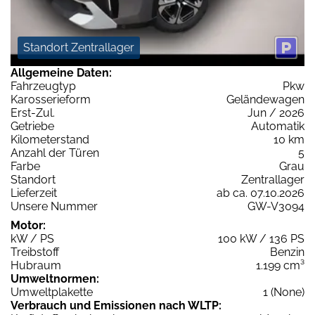
Standort Zentrallager
Allgemeine Daten:
Fahrzeugtyp
Pkw
Karosserieform
Geländewagen
Erst-Zul.
Jun / 2026
Getriebe
Automatik
Kilometerstand
10 km
Anzahl der Türen
5
Farbe
Grau
Standort
Zentrallager
Lieferzeit
ab ca. 07.10.2026
Unsere Nummer
GW-V3094
Motor:
kW / PS
100 kW / 136 PS
Treibstoff
Benzin
Hubraum
1.199 cm³
Umweltnormen:
Umweltplakette
1 (None)
Verbrauch und Emissionen nach WLTP: