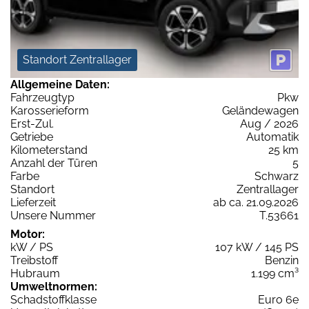
Standort Zentrallager
Allgemeine Daten:
Fahrzeugtyp
Pkw
Karosserieform
Geländewagen
Erst-Zul.
Aug / 2026
Getriebe
Automatik
Kilometerstand
25 km
Anzahl der Türen
5
Farbe
Schwarz
Standort
Zentrallager
Lieferzeit
ab ca. 21.09.2026
Unsere Nummer
T.53661
Motor:
kW / PS
107 kW / 145 PS
Treibstoff
Benzin
Hubraum
1.199 cm³
Umweltnormen:
Schadstoffklasse
Euro 6e