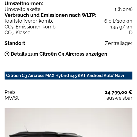
Umweltnormen:
Umweltplakette
1 (None)
Verbrauch und Emissionen nach WLTP:
Kraftstoffverbr. komb.
6,0 l/100km
CO
-Emissionen komb.
135 g/km
2
CO
-Klasse
D
2
Standort
Zentrallager
Details zum Citroën C3 Aircross anzeigen
Citroën C3 Aircross MAX Hybrid 145 6AT Android Auto*Navi
Preis:
24.799,00 €
MWSt:
ausweisbar