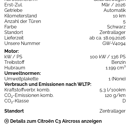
Erst-Zul.
Mär / 2026
Getriebe
Automatik
Kilometerstand
10 km
Anzahl der Türen
5
Farbe
Schwarz
Standort
Zentrallager
Lieferzeit
ab ca. 18.09.2026
Unsere Nummer
GW-V4094
Motor:
kW / PS
100 kW / 136 PS
Treibstoff
Benzin
Hubraum
1.199 cm³
Umweltnormen:
Umweltplakette
1 (None)
Verbrauch und Emissionen nach WLTP:
Kraftstoffverbr. komb.
5,3 l/100km
CO
-Emissionen komb.
120 g/km
2
CO
-Klasse
D
2
Standort
Zentrallager
Details zum Citroën C3 Aircross anzeigen