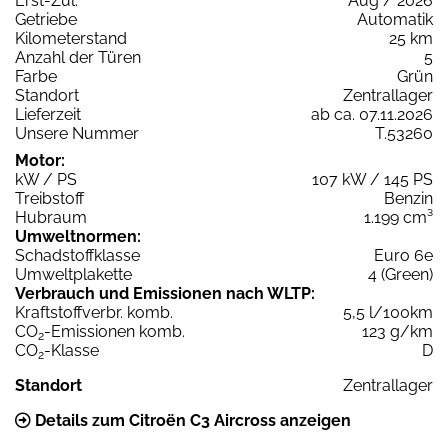
Erst-Zul.
Aug / 2026
Getriebe
Automatik
Kilometerstand
25 km
Anzahl der Türen
5
Farbe
Grün
Standort
Zentrallager
Lieferzeit
ab ca. 07.11.2026
Unsere Nummer
T.53260
Motor:
kW / PS
107 kW / 145 PS
Treibstoff
Benzin
Hubraum
1.199 cm³
Umweltnormen:
Schadstoffklasse
Euro 6e
Umweltplakette
4 (Green)
Verbrauch und Emissionen nach WLTP:
Kraftstoffverbr. komb.
5,5 l/100km
CO
-Emissionen komb.
123 g/km
2
CO
-Klasse
D
2
Standort
Zentrallager
Details zum Citroën C3 Aircross anzeigen