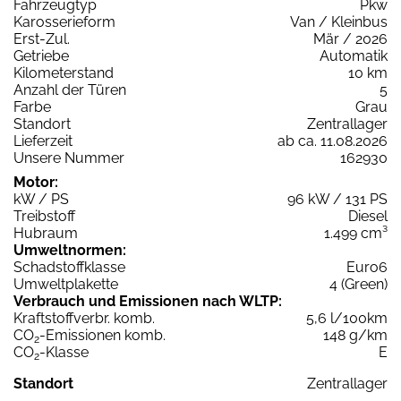
Fahrzeugtyp
Pkw
Karosserieform
Van / Kleinbus
Erst-Zul.
Mär / 2026
Getriebe
Automatik
Kilometerstand
10 km
Anzahl der Türen
5
Farbe
Grau
Standort
Zentrallager
Lieferzeit
ab ca. 11.08.2026
Unsere Nummer
162930
Motor:
kW / PS
96 kW / 131 PS
Treibstoff
Diesel
Hubraum
1.499 cm³
Umweltnormen:
Schadstoffklasse
Euro6
Umweltplakette
4 (Green)
Verbrauch und Emissionen nach WLTP:
Kraftstoffverbr. komb.
5,6 l/100km
CO
-Emissionen komb.
148 g/km
2
CO
-Klasse
E
2
Standort
Zentrallager