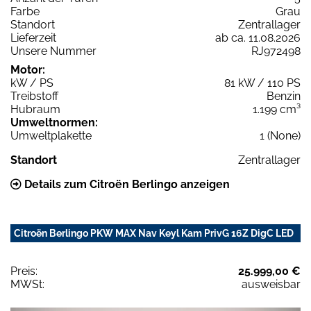
Farbe
Grau
Standort
Zentrallager
Lieferzeit
ab ca. 11.08.2026
Unsere Nummer
RJ972498
Motor:
kW / PS
81 kW / 110 PS
Treibstoff
Benzin
Hubraum
1.199 cm³
Umweltnormen:
Umweltplakette
1 (None)
Standort
Zentrallager
Details zum Citroën Berlingo anzeigen
Citroën Berlingo PKW MAX Nav Keyl Kam PrivG 16Z DigC LED
Preis:
25.999,00 €
MWSt:
ausweisbar