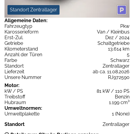
Standort Zentrallager
Allgemeine Daten:
Fahrzeugtyp
Pkw
Karosserieform
Van / Kleinbus
Erst-Zul.
Dez / 2024
Getriebe
Schaltgetriebe
Kilometerstand
13.614 km
Anzahl der Türen
5
Farbe
Schwarz
Standort
Zentrallager
Lieferzeit
ab ca. 11.08.2026
Unsere Nummer
RJ972590
Motor:
kW / PS
81 kW / 110 PS
Treibstoff
Benzin
Hubraum
1.199 cm³
Umweltnormen:
Umweltplakette
1 (None)
Standort
Zentrallager