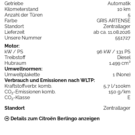
Getriebe
Automatik
Kilometerstand
10 km
Anzahl der Türen
5
Farbe
GRIS ARTENSE
Standort
Zentrallager
Lieferzeit
ab ca. 11.08.2026
Unsere Nummer
551727
Motor:
kW / PS
96 kW / 131 PS
Treibstoff
Diesel
Hubraum
1.499 cm³
Umweltnormen:
Umweltplakette
1 (None)
Verbrauch und Emissionen nach WLTP:
Kraftstoffverbr. komb.
5,7 l/100km
CO
-Emissionen komb.
150 g/km
2
CO
-Klasse
E
2
Standort
Zentrallager
Details zum Citroën Berlingo anzeigen