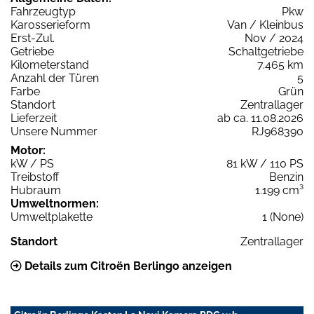
Fahrzeugtyp
Pkw
Karosserieform
Van / Kleinbus
Erst-Zul.
Nov / 2024
Getriebe
Schaltgetriebe
Kilometerstand
7.465 km
Anzahl der Türen
5
Farbe
Grün
Standort
Zentrallager
Lieferzeit
ab ca. 11.08.2026
Unsere Nummer
RJ968390
Motor:
kW / PS
81 kW / 110 PS
Treibstoff
Benzin
Hubraum
1.199 cm³
Umweltnormen:
Umweltplakette
1 (None)
Standort
Zentrallager
Details zum Citroën Berlingo anzeigen