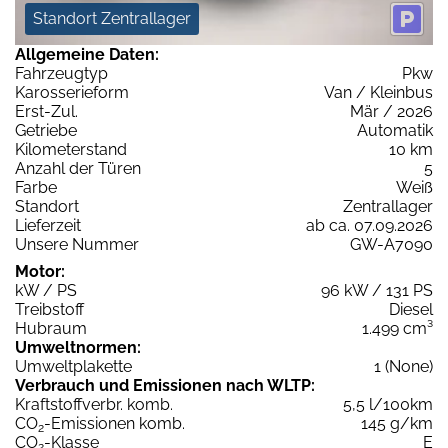
Standort Zentrallager
Allgemeine Daten:
Fahrzeugtyp
Pkw
Karosserieform
Van / Kleinbus
Erst-Zul.
Mär / 2026
Getriebe
Automatik
Kilometerstand
10 km
Anzahl der Türen
5
Farbe
Weiß
Standort
Zentrallager
Lieferzeit
ab ca. 07.09.2026
Unsere Nummer
GW-A7090
Motor:
kW / PS
96 kW / 131 PS
Treibstoff
Diesel
Hubraum
1.499 cm³
Umweltnormen:
Umweltplakette
1 (None)
Verbrauch und Emissionen nach WLTP:
Kraftstoffverbr. komb.
5,5 l/100km
CO
-Emissionen komb.
145 g/km
2
CO
-Klasse
E
2