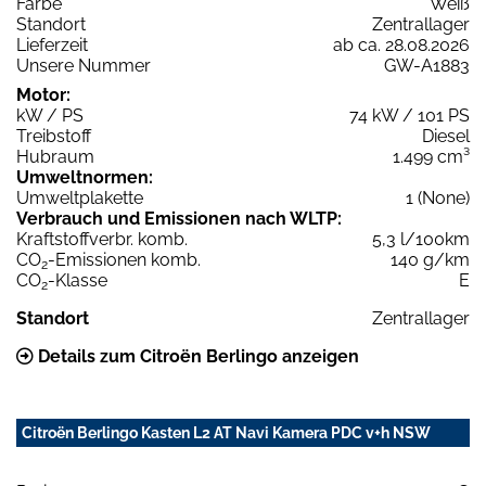
Farbe
Weiß
Standort
Zentrallager
Lieferzeit
ab ca. 28.08.2026
Unsere Nummer
GW-A1883
Motor:
kW / PS
74 kW / 101 PS
Treibstoff
Diesel
Hubraum
1.499 cm³
Umweltnormen:
Umweltplakette
1 (None)
Verbrauch und Emissionen nach WLTP:
Kraftstoffverbr. komb.
5,3 l/100km
CO
-Emissionen komb.
140 g/km
2
CO
-Klasse
E
2
Standort
Zentrallager
Details zum Citroën Berlingo anzeigen
Citroën Berlingo Kasten L2 AT Navi Kamera PDC v+h NSW