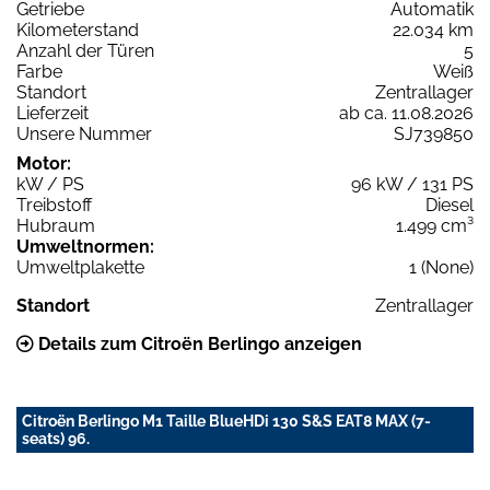
Getriebe
Automatik
Kilometerstand
22.034 km
Anzahl der Türen
5
Farbe
Weiß
Standort
Zentrallager
Lieferzeit
ab ca. 11.08.2026
Unsere Nummer
SJ739850
Motor:
kW / PS
96 kW / 131 PS
Treibstoff
Diesel
Hubraum
1.499 cm³
Umweltnormen:
Umweltplakette
1 (None)
Standort
Zentrallager
Details zum Citroën Berlingo anzeigen
Citroën Berlingo M1 Taille BlueHDi 130 S&S EAT8 MAX (7-
seats) 96.