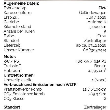
Allgemeine Daten:
Fahrzeugtyp
Pkw
Karosserieform
Geländewagen
Erst-Zul.
Jun / 2026
Getriebe
Automatik
Kilometerstand
5.000 km
Anzahl der Türen
5
Farbe
Grau
Standort
Zentrallager
Lieferzeit
ab ca. 07.12.2026
Unsere Nummer
CAR3030414
Motor:
kW / PS
460 kW / 625 PS
Treibstoff
Benzin
Hubraum
4.395 cm³
Umweltnormen:
Umweltplakette
1 (None)
Verbrauch und Emissionen nach WLTP:
Kraftstoffverbr. komb.
12,8 l/100km
CO
-Emissionen komb.
289 g/km
2
CO
-Klasse
G
2
Standort
Zentrallager