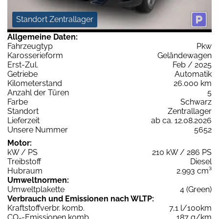
Standort Zentrallager
Allgemeine Daten:
Fahrzeugtyp
Pkw
Karosserieform
Geländewagen
Erst-Zul.
Feb / 2025
Getriebe
Automatik
Kilometerstand
26.000 km
Anzahl der Türen
5
Farbe
Schwarz
Standort
Zentrallager
Lieferzeit
ab ca. 12.08.2026
Unsere Nummer
5652
Motor:
kW / PS
210 kW / 286 PS
Treibstoff
Diesel
Hubraum
2.993 cm³
Umweltnormen:
Umweltplakette
4 (Green)
Verbrauch und Emissionen nach WLTP:
Kraftstoffverbr. komb.
7,1 l/100km
CO
-Emissionen komb.
187 g/km