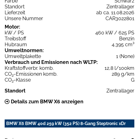
Farbe
Schwarz
Standort
Zentrallager
Lieferzeit
ab ca. 11.08.2026
Unsere Nummer
CAR3022801
Motor:
kW / PS
460 kW / 625 PS
Treibstoff
Benzin
Hubraum
4.395 cm³
Umweltnormen:
Umweltplakette
1 (None)
Verbrauch und Emissionen nach WLTP:
Kraftstoffverbr. komb.
12,8 l/100km
CO
-Emissionen komb.
289 g/km
2
CO
-Klasse
G
2
Standort
Zentrallager
Details zum BMW X6 anzeigen
BMW X6 BMW 40d 259 kW (352 PS) 8-Gang Steptronic xDr