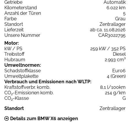
Getriebe
Automatik
Kilometerstand
6.022 km
Anzahl der Türen
5
Farbe
Grau
Standort
Zentrallager
Lieferzeit
ab ca. 11.08.2026
Unsere Nummer
CAR3022795
Motor:
kW / PS
259 kW / 352 PS
Treibstoff
Diesel
Hubraum
2.993 cm³
Umweltnormen:
Schadstoffklasse
Euro6
Umweltplakette
4 (Green)
Verbrauch und Emissionen nach WLTP:
Kraftstoffverbr. komb.
8,1 l/100km
CO
-Emissionen komb.
214 g/km
2
CO
-Klasse
G
2
Standort
Zentrallager
Details zum BMW X6 anzeigen