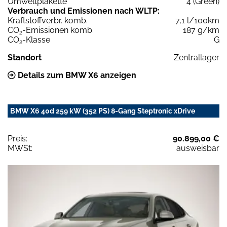
Umweltplakette
4 (Green)
Verbrauch und Emissionen nach WLTP:
Kraftstoffverbr. komb.
7,1 l/100km
CO
-Emissionen komb.
187 g/km
2
CO
-Klasse
G
2
Standort
Zentrallager
Details zum BMW X6 anzeigen
BMW X6 40d 259 kW (352 PS) 8-Gang Steptronic xDrive
Preis:
90.899,00 €
MWSt:
ausweisbar