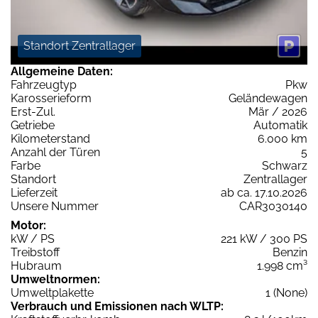
Standort Zentrallager
Allgemeine Daten:
Fahrzeugtyp
Pkw
Karosserieform
Geländewagen
Erst-Zul.
Mär / 2026
Getriebe
Automatik
Kilometerstand
6.000 km
Anzahl der Türen
5
Farbe
Schwarz
Standort
Zentrallager
Lieferzeit
ab ca. 17.10.2026
Unsere Nummer
CAR3030140
Motor:
kW / PS
221 kW / 300 PS
Treibstoff
Benzin
Hubraum
1.998 cm³
Umweltnormen:
Umweltplakette
1 (None)
Verbrauch und Emissionen nach WLTP: