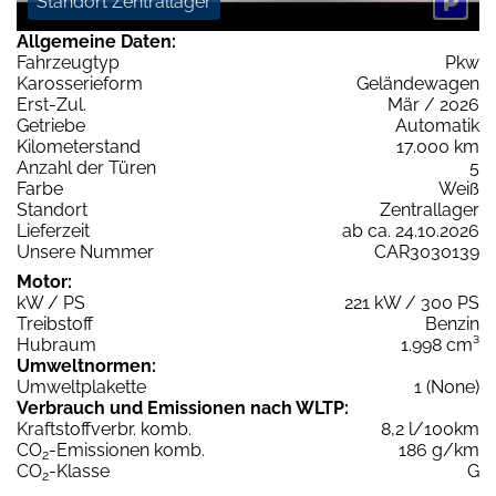
Standort Zentrallager
Allgemeine Daten:
Fahrzeugtyp
Pkw
Karosserieform
Geländewagen
Erst-Zul.
Mär / 2026
Getriebe
Automatik
Kilometerstand
17.000 km
Anzahl der Türen
5
Farbe
Weiß
Standort
Zentrallager
Lieferzeit
ab ca. 24.10.2026
Unsere Nummer
CAR3030139
Motor:
kW / PS
221 kW / 300 PS
Treibstoff
Benzin
Hubraum
1.998 cm³
Umweltnormen:
Umweltplakette
1 (None)
Verbrauch und Emissionen nach WLTP:
Kraftstoffverbr. komb.
8,2 l/100km
CO
-Emissionen komb.
186 g/km
2
CO
-Klasse
G
2