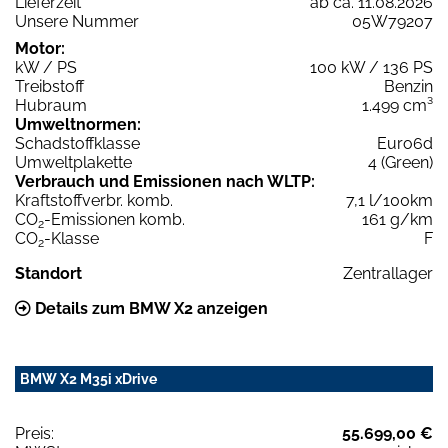
Lieferzeit
ab ca. 11.08.2026
Unsere Nummer
05W79207
Motor:
kW / PS
100 kW / 136 PS
Treibstoff
Benzin
Hubraum
1.499 cm³
Umweltnormen:
Schadstoffklasse
Euro6d
Umweltplakette
4 (Green)
Verbrauch und Emissionen nach WLTP:
Kraftstoffverbr. komb.
7,1 l/100km
CO
-Emissionen komb.
161 g/km
2
CO
-Klasse
F
2
Standort
Zentrallager
Details zum BMW X2 anzeigen
BMW X2 M35i xDrive
Preis:
55.699,00 €