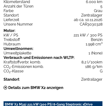
Kilometerstand
6.000 km
Anzahl der Türen
5
Farbe
Grau
Standort
Zentrallager
Lieferzeit
ab ca. 10.11.2026
Unsere Nummer
CAR3030328
Motor:
kW / PS
221 kW / 300 PS
Treibstoff
Benzin
Hubraum
1.998 cm³
Umweltnormen:
Umweltplakette
1 (None)
Verbrauch und Emissionen nach WLTP:
Kraftstoffverbr. komb.
8,2 l/100km
CO
-Emissionen komb.
186 g/km
2
CO
-Klasse
G
2
Standort
Zentrallager
Details zum BMW X2 anzeigen
BMW X2 M35i 221 kW (300 PS) 8-Gang Steptronic xDrive