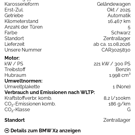
Karosserieform
Geländewagen
Erst-Zul.
Okt / 2025
Getriebe
Automatik
Kilometerstand
16.467 km
Anzahl der Türen
5
Farbe
Schwarz
Standort
Zentrallager
Lieferzeit
ab ca. 11.08.2026
Unsere Nummer
CAR3025830
Motor:
kW / PS
221 kW / 300 PS
Treibstoff
Benzin
Hubraum
1.998 cm³
Umweltnormen:
Umweltplakette
1 (None)
Verbrauch und Emissionen nach WLTP:
Kraftstoffverbr. komb.
8,2 l/100km
CO
-Emissionen komb.
186 g/km
2
CO
-Klasse
G
2
Standort
Zentrallager
Details zum BMW X2 anzeigen