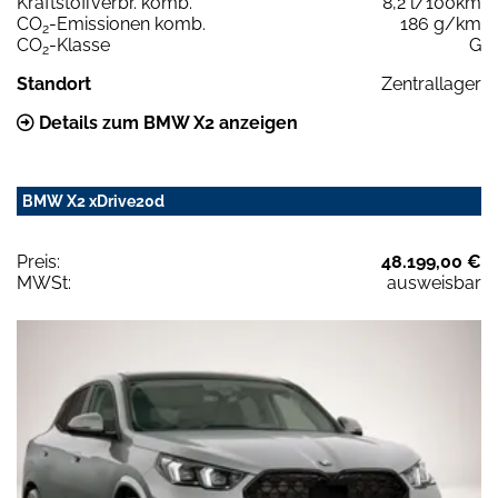
Kraftstoffverbr. komb.
8,2 l/100km
CO
-Emissionen komb.
186 g/km
2
CO
-Klasse
G
2
Standort
Zentrallager
Details zum BMW X2 anzeigen
BMW X2 xDrive20d
Preis:
48.199,00 €
MWSt:
ausweisbar