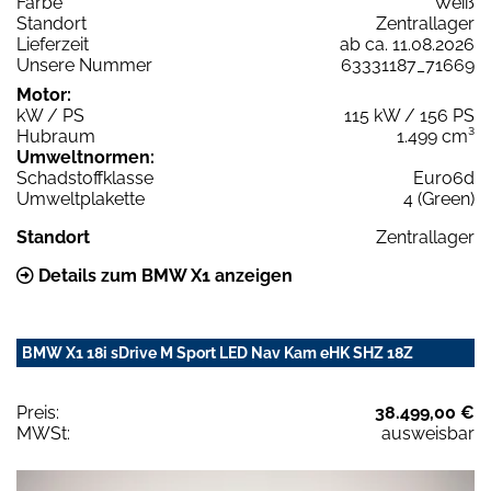
Farbe
Weiß
Standort
Zentrallager
Lieferzeit
ab ca. 11.08.2026
Unsere Nummer
63331187_71669
Motor:
kW / PS
115 kW / 156 PS
Hubraum
1.499 cm³
Umweltnormen:
Schadstoffklasse
Euro6d
Umweltplakette
4 (Green)
Standort
Zentrallager
Details zum BMW X1 anzeigen
BMW X1 18i sDrive M Sport LED Nav Kam eHK SHZ 18Z
Preis:
38.499,00 €
MWSt:
ausweisbar