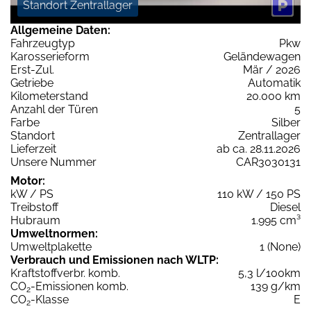
Standort Zentrallager
Allgemeine Daten:
Fahrzeugtyp
Pkw
Karosserieform
Geländewagen
Erst-Zul.
Mär / 2026
Getriebe
Automatik
Kilometerstand
20.000 km
Anzahl der Türen
5
Farbe
Silber
Standort
Zentrallager
Lieferzeit
ab ca. 28.11.2026
Unsere Nummer
CAR3030131
Motor:
kW / PS
110 kW / 150 PS
Treibstoff
Diesel
Hubraum
1.995 cm³
Umweltnormen:
Umweltplakette
1 (None)
Verbrauch und Emissionen nach WLTP:
Kraftstoffverbr. komb.
5,3 l/100km
CO
-Emissionen komb.
139 g/km
2
CO
-Klasse
E
2