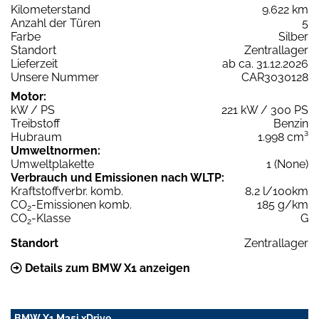
Kilometerstand
9.622 km
Anzahl der Türen
5
Farbe
Silber
Standort
Zentrallager
Lieferzeit
ab ca. 31.12.2026
Unsere Nummer
CAR3030128
Motor:
kW / PS
221 kW / 300 PS
Treibstoff
Benzin
Hubraum
1.998 cm³
Umweltnormen:
Umweltplakette
1 (None)
Verbrauch und Emissionen nach WLTP:
Kraftstoffverbr. komb.
8,2 l/100km
CO
-Emissionen komb.
185 g/km
2
CO
-Klasse
G
2
Standort
Zentrallager
Details zum BMW X1 anzeigen
BMW X1 M35i xDrive