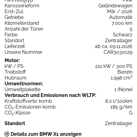
Karosserieform
Geländewagen
Erst-Zul.
Mär / 2026
Getriebe
Automatik
Kilometerstand
7.000 km
Anzahl der Türen
5
Farbe
Schwarz
Standort
Zentrallager
Lieferzeit
ab ca. 09.11.2026
Unsere Nummer
CAR3030129
Motor:
kW / PS
221 kW / 300 PS
Treibstoff
Benzin
Hubraum
1.998 cm³
Umweltnormen:
Umweltplakette
1 (None)
Verbrauch und Emissionen nach WLTP:
Kraftstoffverbr. komb.
8,2 l/100km
CO
-Emissionen komb.
185 g/km
2
CO
-Klasse
G
2
Standort
Zentrallager
Details zum BMW X1 anzeigen