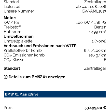
Standort
Zentrallager
Lieferzeit
ab ca. 11.08.2026
Unsere Nummer
GW-AML1817
Motor:
kW / PS
100 kW / 136 PS
Treibstoff
Benzin
Hubraum
1.499 cm³
Umweltnormen:
Umweltplakette
1 (None)
Verbrauch und Emissionen nach WLTP:
Kraftstoffverbr. komb.
6,5 l/100km
CO
-Emissionen komb.
146 g/km
2
CO
-Klasse
E
2
Standort
Zentrallager
Details zum BMW X1 anzeigen
BMW X1 M35i xDrive
Preis:
53.199,00 €