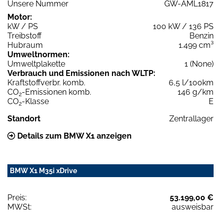
Unsere Nummer
GW-AML1817
Motor:
kW / PS
100 kW / 136 PS
Treibstoff
Benzin
Hubraum
1.499 cm³
Umweltnormen:
Umweltplakette
1 (None)
Verbrauch und Emissionen nach WLTP:
Kraftstoffverbr. komb.
6,5 l/100km
CO
-Emissionen komb.
146 g/km
2
CO
-Klasse
E
2
Standort
Zentrallager
Details zum BMW X1 anzeigen
BMW X1 M35i xDrive
Preis:
53.199,00 €
MWSt:
ausweisbar