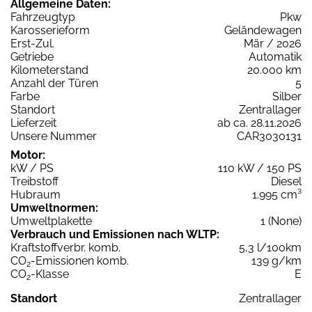
Allgemeine Daten:
Fahrzeugtyp
Pkw
Karosserieform
Geländewagen
Erst-Zul.
Mär / 2026
Getriebe
Automatik
Kilometerstand
20.000 km
Anzahl der Türen
5
Farbe
Silber
Standort
Zentrallager
Lieferzeit
ab ca. 28.11.2026
Unsere Nummer
CAR3030131
Motor:
kW / PS
110 kW / 150 PS
Treibstoff
Diesel
Hubraum
1.995 cm³
Umweltnormen:
Umweltplakette
1 (None)
Verbrauch und Emissionen nach WLTP:
Kraftstoffverbr. komb.
5,3 l/100km
CO
-Emissionen komb.
139 g/km
2
CO
-Klasse
E
2
Standort
Zentrallager