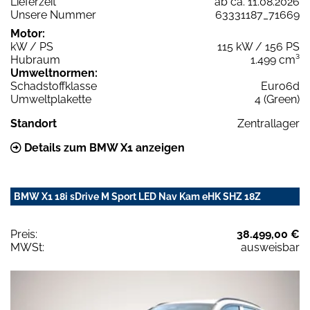
Lieferzeit
ab ca. 11.08.2026
Unsere Nummer
63331187_71669
Motor:
kW / PS
115 kW / 156 PS
Hubraum
1.499 cm³
Umweltnormen:
Schadstoffklasse
Euro6d
Umweltplakette
4 (Green)
Standort
Zentrallager
Details zum BMW X1 anzeigen
BMW X1 18i sDrive M Sport LED Nav Kam eHK SHZ 18Z
Preis:
38.499,00 €
MWSt:
ausweisbar