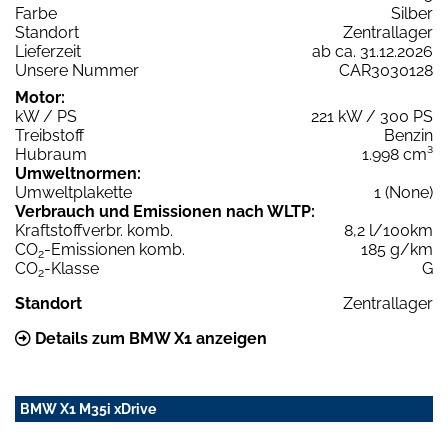
Farbe
Silber
Standort
Zentrallager
Lieferzeit
ab ca. 31.12.2026
Unsere Nummer
CAR3030128
Motor:
kW / PS
221 kW / 300 PS
Treibstoff
Benzin
Hubraum
1.998 cm³
Umweltnormen:
Umweltplakette
1 (None)
Verbrauch und Emissionen nach WLTP:
Kraftstoffverbr. komb.
8,2 l/100km
CO
-Emissionen komb.
185 g/km
2
CO
-Klasse
G
2
Standort
Zentrallager
Details zum BMW X1 anzeigen
BMW X1 M35i xDrive