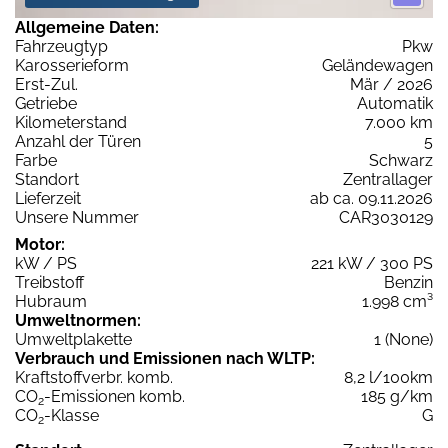
Allgemeine Daten:
Fahrzeugtyp
Pkw
Karosserieform
Geländewagen
Erst-Zul.
Mär / 2026
Getriebe
Automatik
Kilometerstand
7.000 km
Anzahl der Türen
5
Farbe
Schwarz
Standort
Zentrallager
Lieferzeit
ab ca. 09.11.2026
Unsere Nummer
CAR3030129
Motor:
kW / PS
221 kW / 300 PS
Treibstoff
Benzin
Hubraum
1.998 cm³
Umweltnormen:
Umweltplakette
1 (None)
Verbrauch und Emissionen nach WLTP:
Kraftstoffverbr. komb.
8,2 l/100km
CO
-Emissionen komb.
185 g/km
2
CO
-Klasse
G
2