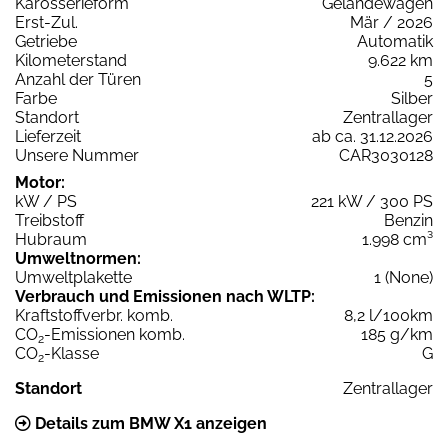
Karosserieform
Geländewagen
Erst-Zul.
Mär / 2026
Getriebe
Automatik
Kilometerstand
9.622 km
Anzahl der Türen
5
Farbe
Silber
Standort
Zentrallager
Lieferzeit
ab ca. 31.12.2026
Unsere Nummer
CAR3030128
Motor:
kW / PS
221 kW / 300 PS
Treibstoff
Benzin
Hubraum
1.998 cm³
Umweltnormen:
Umweltplakette
1 (None)
Verbrauch und Emissionen nach WLTP:
Kraftstoffverbr. komb.
8,2 l/100km
CO
-Emissionen komb.
185 g/km
2
CO
-Klasse
G
2
Standort
Zentrallager
Details zum BMW X1 anzeigen