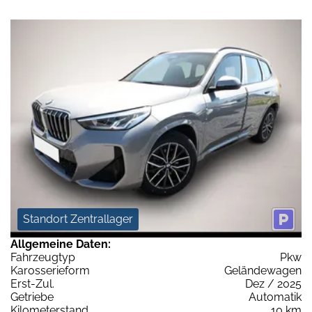
Standort Zentrallager
Allgemeine Daten:
Fahrzeugtyp
Pkw
Karosserieform
Geländewagen
Erst-Zul.
Dez / 2025
Getriebe
Automatik
Kilometerstand
10 km