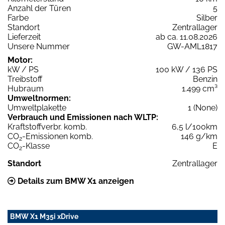
Anzahl der Türen
5
Farbe
Silber
Standort
Zentrallager
Lieferzeit
ab ca. 11.08.2026
Unsere Nummer
GW-AML1817
Motor:
kW / PS
100 kW / 136 PS
Treibstoff
Benzin
Hubraum
1.499 cm³
Umweltnormen:
Umweltplakette
1 (None)
Verbrauch und Emissionen nach WLTP:
Kraftstoffverbr. komb.
6,5 l/100km
CO
-Emissionen komb.
146 g/km
2
CO
-Klasse
E
2
Standort
Zentrallager
Details zum BMW X1 anzeigen
BMW X1 M35i xDrive