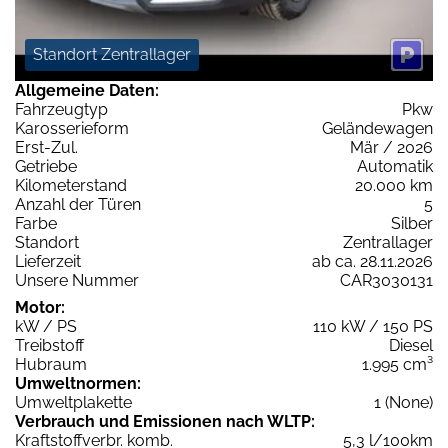
Standort Zentrallager
Allgemeine Daten:
Fahrzeugtyp
Pkw
Karosserieform
Geländewagen
Erst-Zul.
Mär / 2026
Getriebe
Automatik
Kilometerstand
20.000 km
Anzahl der Türen
5
Farbe
Silber
Standort
Zentrallager
Lieferzeit
ab ca. 28.11.2026
Unsere Nummer
CAR3030131
Motor:
kW / PS
110 kW / 150 PS
Treibstoff
Diesel
Hubraum
1.995 cm³
Umweltnormen:
Umweltplakette
1 (None)
Verbrauch und Emissionen nach WLTP:
Kraftstoffverbr. komb.
5,3 l/100km