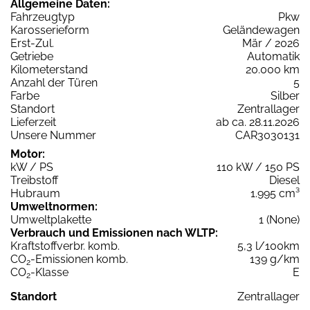
Allgemeine Daten:
Fahrzeugtyp
Pkw
Karosserieform
Geländewagen
Erst-Zul.
Mär / 2026
Getriebe
Automatik
Kilometerstand
20.000 km
Anzahl der Türen
5
Farbe
Silber
Standort
Zentrallager
Lieferzeit
ab ca. 28.11.2026
Unsere Nummer
CAR3030131
Motor:
kW / PS
110 kW / 150 PS
Treibstoff
Diesel
Hubraum
1.995 cm³
Umweltnormen:
Umweltplakette
1 (None)
Verbrauch und Emissionen nach WLTP:
Kraftstoffverbr. komb.
5,3 l/100km
CO
-Emissionen komb.
139 g/km
2
CO
-Klasse
E
2
Standort
Zentrallager