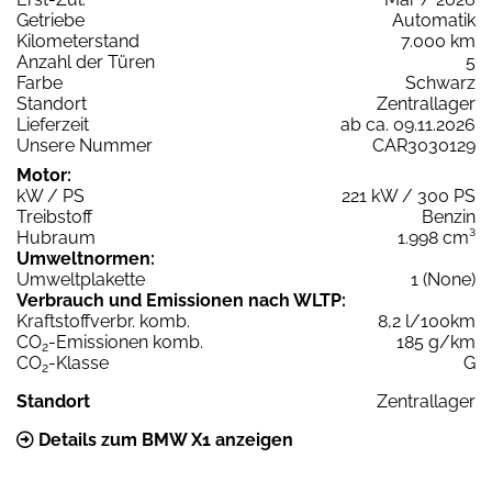
Getriebe
Automatik
Kilometerstand
7.000 km
Anzahl der Türen
5
Farbe
Schwarz
Standort
Zentrallager
Lieferzeit
ab ca. 09.11.2026
Unsere Nummer
CAR3030129
Motor:
kW / PS
221 kW / 300 PS
Treibstoff
Benzin
Hubraum
1.998 cm³
Umweltnormen:
Umweltplakette
1 (None)
Verbrauch und Emissionen nach WLTP:
Kraftstoffverbr. komb.
8,2 l/100km
CO
-Emissionen komb.
185 g/km
2
CO
-Klasse
G
2
Standort
Zentrallager
Details zum BMW X1 anzeigen