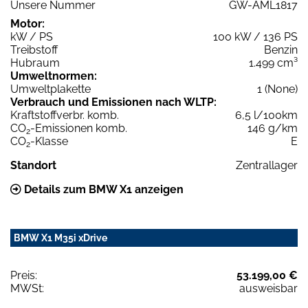
Unsere Nummer
GW-AML1817
Motor:
kW / PS
100 kW / 136 PS
Treibstoff
Benzin
Hubraum
1.499 cm³
Umweltnormen:
Umweltplakette
1 (None)
Verbrauch und Emissionen nach WLTP:
Kraftstoffverbr. komb.
6,5 l/100km
CO
-Emissionen komb.
146 g/km
2
CO
-Klasse
E
2
Standort
Zentrallager
Details zum BMW X1 anzeigen
BMW X1 M35i xDrive
Preis:
53.199,00 €
MWSt:
ausweisbar