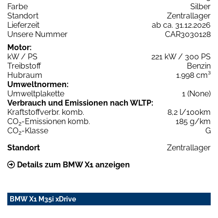
Farbe
Silber
Standort
Zentrallager
Lieferzeit
ab ca. 31.12.2026
Unsere Nummer
CAR3030128
Motor:
kW / PS
221 kW / 300 PS
Treibstoff
Benzin
Hubraum
1.998 cm³
Umweltnormen:
Umweltplakette
1 (None)
Verbrauch und Emissionen nach WLTP:
Kraftstoffverbr. komb.
8,2 l/100km
CO
-Emissionen komb.
185 g/km
2
CO
-Klasse
G
2
Standort
Zentrallager
Details zum BMW X1 anzeigen
BMW X1 M35i xDrive