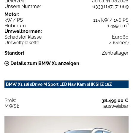
Lieferzeit
ab ca. 11.08.2026
Unsere Nummer
63331187_71669
Motor:
kW / PS
115 kW / 156 PS
Hubraum
1.499 cm³
Umweltnormen:
Schadstoffklasse
Euro6d
Umweltplakette
4 (Green)
Standort
Zentrallager
Details zum BMW X1 anzeigen
BMW X1 18i sDrive M Sport LED Nav Kam eHK SHZ 18Z
Preis:
38.499,00 €
MWSt:
ausweisbar