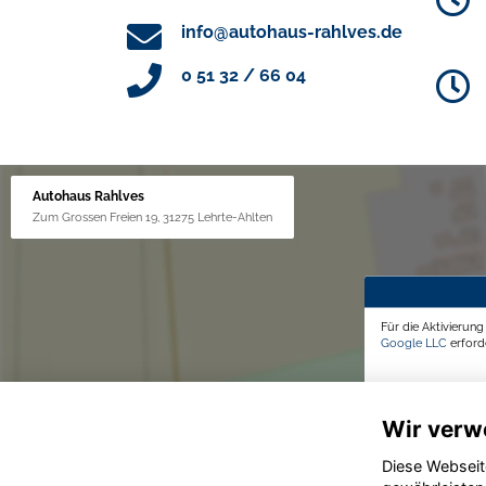
info@autohaus-rahlves.de
0 51 32 / 66 04
Autohaus Rahlves
Zum Grossen Freien 19, 31275 Lehrte-Ahlten
Für die Aktivierun
Google LLC
erforde
Wir verw
Diese Webseit