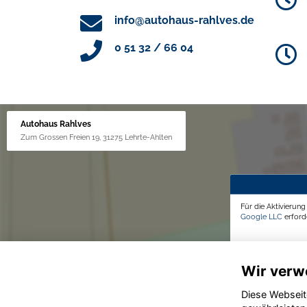
info@autohaus-rahlves.de
0 51 32 / 66 04
Autohaus Rahlves
Zum Grossen Freien 19, 31275 Lehrte-Ahlten
Für die Aktivierun
Google LLC
erforde
Wir verw
Diese Webseit