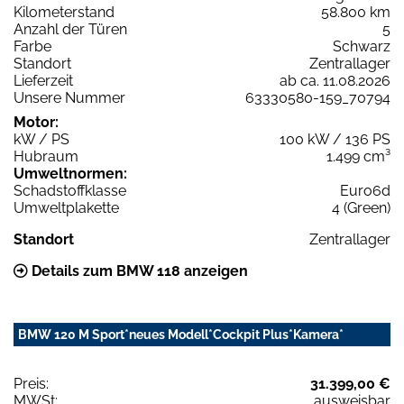
Kilometerstand
58.800 km
Anzahl der Türen
5
Farbe
Schwarz
Standort
Zentrallager
Lieferzeit
ab ca. 11.08.2026
Unsere Nummer
63330580-159_70794
Motor:
kW / PS
100 kW / 136 PS
Hubraum
1.499 cm³
Umweltnormen:
Schadstoffklasse
Euro6d
Umweltplakette
4 (Green)
Standort
Zentrallager
Details zum BMW 118 anzeigen
BMW 120 M Sport*neues Modell*Cockpit Plus*Kamera*
Preis:
31.399,00 €
MWSt:
ausweisbar