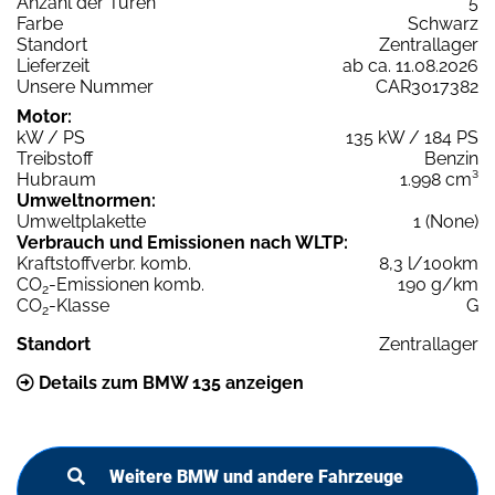
Anzahl der Türen
5
Farbe
Schwarz
Standort
Zentrallager
Lieferzeit
ab ca. 11.08.2026
Unsere Nummer
CAR3017382
Motor:
kW / PS
135 kW / 184 PS
Treibstoff
Benzin
Hubraum
1.998 cm³
Umweltnormen:
Umweltplakette
1 (None)
Verbrauch und Emissionen nach WLTP:
Kraftstoffverbr. komb.
8,3 l/100km
CO
-Emissionen komb.
190 g/km
2
CO
-Klasse
G
2
Standort
Zentrallager
Details zum BMW 135 anzeigen
Weitere BMW und andere Fahrzeuge