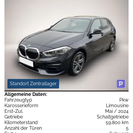
Standort Zentrallager
Allgemeine Daten:
Fahrzeugtyp
Pkw
Karosserieform
Limousine
Erst-Zul.
Mai / 2024
Getriebe
Schaltgetriebe
Kilometerstand
59.800 km
Anzahl der Türen
5