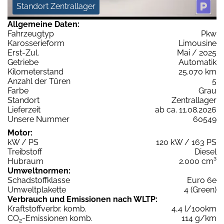
Standort Zentrallager
Allgemeine Daten:
Fahrzeugtyp
Pkw
Karosserieform
Limousine
Erst-Zul.
Mai / 2025
Getriebe
Automatik
Kilometerstand
25.070 km
Anzahl der Türen
5
Farbe
Grau
Standort
Zentrallager
Lieferzeit
ab ca. 11.08.2026
Unsere Nummer
60549
Motor:
kW / PS
120 kW / 163 PS
Treibstoff
Diesel
Hubraum
2.000 cm³
Umweltnormen:
Schadstoffklasse
Euro 6e
Umweltplakette
4 (Green)
Verbrauch und Emissionen nach WLTP:
Kraftstoffverbr. komb.
4,4 l/100km
CO
-Emissionen komb.
114 g/km
2