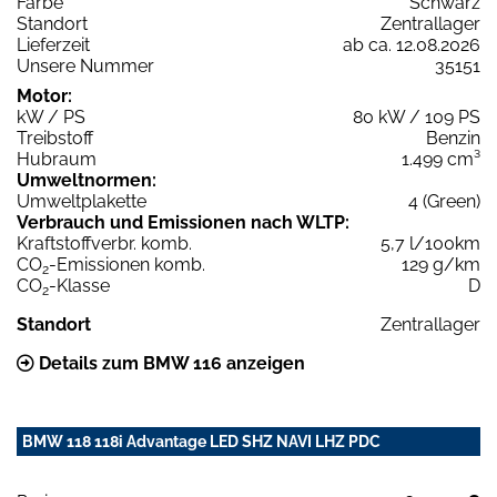
Farbe
Schwarz
Standort
Zentrallager
Lieferzeit
ab ca. 12.08.2026
Unsere Nummer
35151
Motor:
kW / PS
80 kW / 109 PS
Treibstoff
Benzin
Hubraum
1.499 cm³
Umweltnormen:
Umweltplakette
4 (Green)
Verbrauch und Emissionen nach WLTP:
Kraftstoffverbr. komb.
5,7 l/100km
CO
-Emissionen komb.
129 g/km
2
CO
-Klasse
D
2
Standort
Zentrallager
Details zum BMW 116 anzeigen
BMW 118 118i Advantage LED SHZ NAVI LHZ PDC