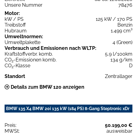
Unsere Nummer
78476
Motor:
kW / PS
125 kW / 170 PS
Treibstoff
Benzin
Hubraum
1.499 cm³
Umweltnormen:
Umweltplakette
4 (Green)
Verbrauch und Emissionen nach WLTP:
Kraftstoffverbr. komb.
5,9 l/100km
CO
-Emissionen komb.
134 g/km
2
CO
-Klasse
D
2
Standort
Zentrallager
Details zum BMW 120 anzeigen
BMW 135 X4 BMW 20i 135 kW (184 PS) 8-Gang Steptronic xDr
Preis:
50.199,00 €
MWSt:
ausweisbar