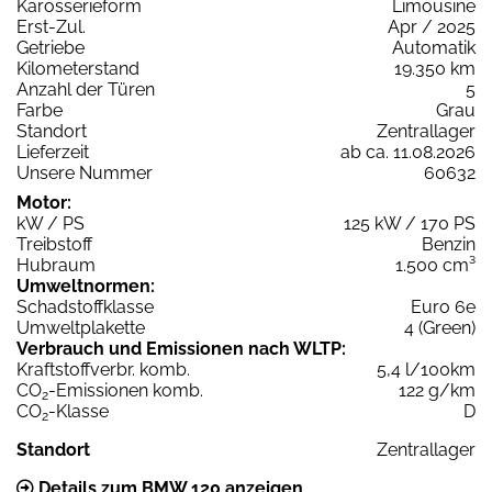
Karosserieform
Limousine
Erst-Zul.
Apr / 2025
Getriebe
Automatik
Kilometerstand
19.350 km
Anzahl der Türen
5
Farbe
Grau
Standort
Zentrallager
Lieferzeit
ab ca. 11.08.2026
Unsere Nummer
60632
Motor:
kW / PS
125 kW / 170 PS
Treibstoff
Benzin
Hubraum
1.500 cm³
Umweltnormen:
Schadstoffklasse
Euro 6e
Umweltplakette
4 (Green)
Verbrauch und Emissionen nach WLTP:
Kraftstoffverbr. komb.
5,4 l/100km
CO
-Emissionen komb.
122 g/km
2
CO
-Klasse
D
2
Standort
Zentrallager
Details zum BMW 120 anzeigen