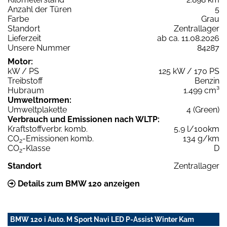
Anzahl der Türen
5
Farbe
Grau
Standort
Zentrallager
Lieferzeit
ab ca. 11.08.2026
Unsere Nummer
84287
Motor:
kW / PS
125 kW / 170 PS
Treibstoff
Benzin
Hubraum
1.499 cm³
Umweltnormen:
Umweltplakette
4 (Green)
Verbrauch und Emissionen nach WLTP:
Kraftstoffverbr. komb.
5,9 l/100km
CO
-Emissionen komb.
134 g/km
2
CO
-Klasse
D
2
Standort
Zentrallager
Details zum BMW 120 anzeigen
BMW 120 i Auto. M Sport Navi LED P-Assist Winter Kam