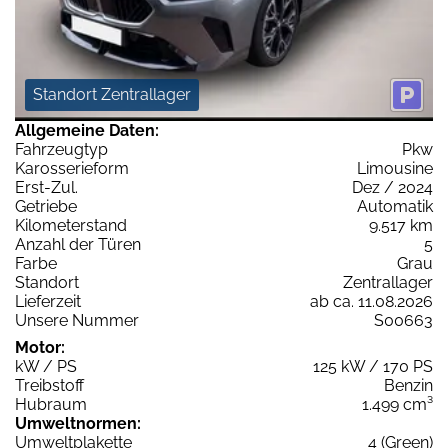
Standort Zentrallager
Allgemeine Daten:
Fahrzeugtyp
Pkw
Karosserieform
Limousine
Erst-Zul.
Dez / 2024
Getriebe
Automatik
Kilometerstand
9.517 km
Anzahl der Türen
5
Farbe
Grau
Standort
Zentrallager
Lieferzeit
ab ca. 11.08.2026
Unsere Nummer
S00663
Motor:
kW / PS
125 kW / 170 PS
Treibstoff
Benzin
Hubraum
1.499 cm³
Umweltnormen:
Umweltplakette
4 (Green)