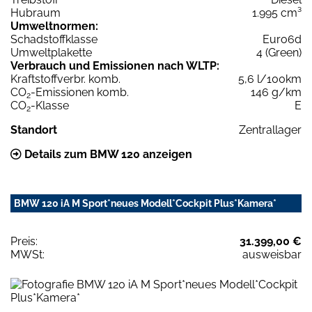
Hubraum
1.995 cm³
Umweltnormen:
Schadstoffklasse
Euro6d
Umweltplakette
4 (Green)
Verbrauch und Emissionen nach WLTP:
Kraftstoffverbr. komb.
5,6 l/100km
CO
-Emissionen komb.
146 g/km
2
CO
-Klasse
E
2
Standort
Zentrallager
Details zum BMW 120 anzeigen
BMW 120 iA M Sport*neues Modell*Cockpit Plus*Kamera*
Preis:
31.399,00 €
MWSt:
ausweisbar