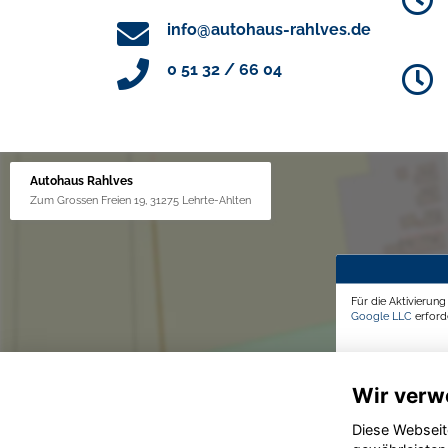
info@autohaus-rahlves.de
0 51 32 / 66 04
Autohaus Rahlves
Zum Grossen Freien 19, 31275 Lehrte-Ahlten
Für die Aktivierun
Google LLC
erforde
Wir verw
Diese Webseit