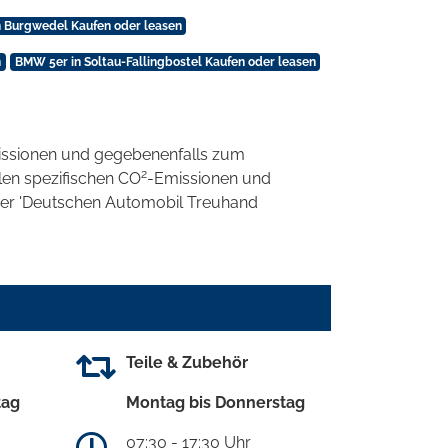
 Burgwedel Kaufen oder leasen
n
BMW 5er in Soltau-Fallingbostel Kaufen oder leasen
ssionen und gegebenenfalls zum
2
llen spezifischen CO
-Emissionen und
 der 'Deutschen Automobil Treuhand
Teile & Zubehör
tag
Montag bis Donnerstag
07:30 - 17:30 Uhr