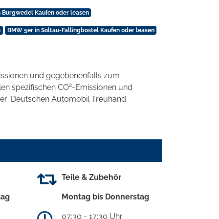
 Burgwedel Kaufen oder leasen
n
BMW 5er in Soltau-Fallingbostel Kaufen oder leasen
ssionen und gegebenenfalls zum
2
llen spezifischen CO
-Emissionen und
 der 'Deutschen Automobil Treuhand
Teile & Zubehör
tag
Montag bis Donnerstag
07:30 - 17:30 Uhr