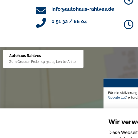
info@autohaus-rahlves.de
0 51 32 / 66 04
Autohaus Rahlves
Zum Grossen Freien 19, 31275 Lehrte-Ahlten
Für die Aktivierun
Google LLC
erforde
Wir verw
Diese Webseit