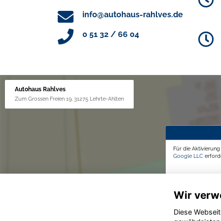
info@autohaus-rahlves.de
0 51 32 / 66 04
Autohaus Rahlves
Zum Grossen Freien 19, 31275 Lehrte-Ahlten
Für die Aktivierun
Google LLC
erforde
Wir verw
Diese Webseit