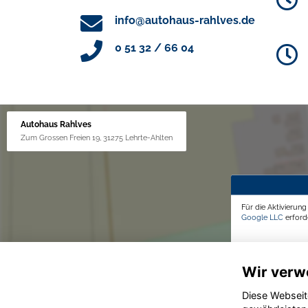
info@autohaus-rahlves.de
0 51 32 / 66 04
Autohaus Rahlves
Zum Grossen Freien 19, 31275 Lehrte-Ahlten
Für die Aktivierun
Google LLC
erforde
Wir verw
Diese Webseit