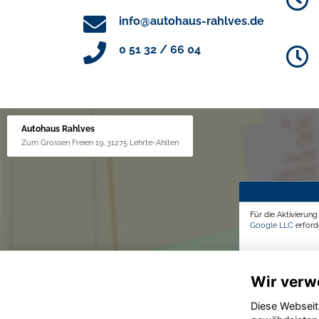
info@autohaus-rahlves.de
0 51 32 / 66 04
Autohaus Rahlves
Zum Grossen Freien 19, 31275 Lehrte-Ahlten
Für die Aktivierun
Google LLC
erforde
Wir verw
Diese Webseit