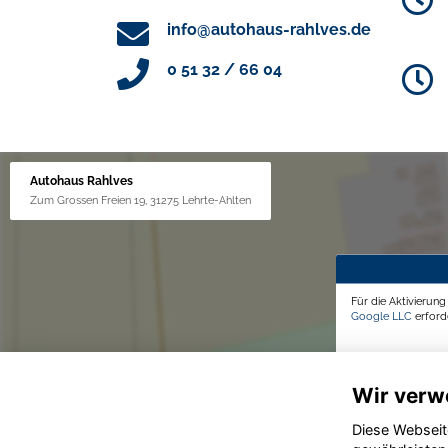
info@autohaus-rahlves.de
0 51 32 / 66 04
Autohaus Rahlves
Zum Grossen Freien 19, 31275 Lehrte-Ahlten
Für die Aktivierun
Google LLC
erforde
Wir verw
Diese Webseit