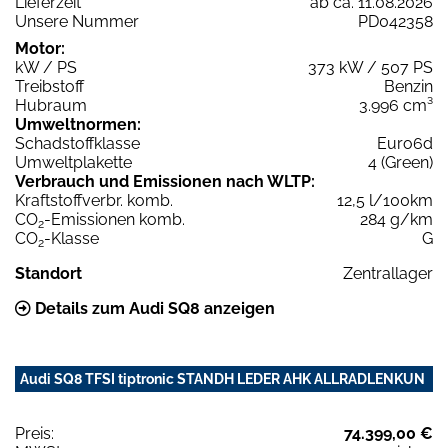
Lieferzeit
ab ca. 11.08.2026
Unsere Nummer
PD042358
Motor:
kW / PS
373 kW / 507 PS
Treibstoff
Benzin
Hubraum
3.996 cm³
Umweltnormen:
Schadstoffklasse
Euro6d
Umweltplakette
4 (Green)
Verbrauch und Emissionen nach WLTP:
Kraftstoffverbr. komb.
12,5 l/100km
CO
-Emissionen komb.
284 g/km
2
CO
-Klasse
G
2
Standort
Zentrallager
Details zum Audi SQ8 anzeigen
Audi SQ8 TFSI tiptronic STANDH LEDER AHK ALLRADLENKUN
Preis:
74.399,00 €