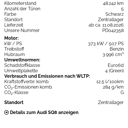
Kilometerstand
48.242 km
Anzahl der Türen
5
Farbe
Schwarz
Standort
Zentrallager
Lieferzeit
ab ca. 11.08.2026
Unsere Nummer
PD042358
Motor:
kW / PS
373 kW / 507 PS
Treibstoff
Benzin
Hubraum
3.996 cm³
Umweltnormen:
Schadstoffklasse
Euro6d
Umweltplakette
4 (Green)
Verbrauch und Emissionen nach WLTP:
Kraftstoffverbr. komb.
12,5 l/100km
CO
-Emissionen komb.
284 g/km
2
CO
-Klasse
G
2
Standort
Zentrallager
Details zum Audi SQ8 anzeigen