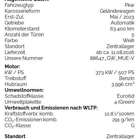
Fahrzeugtyp
Pkw
Karosserieform
Geländewagen
Erst-Zul.
Mai / 2023
Getriebe
Automatik
Kilometerstand
63.400 km
Anzahl der Türen
5
Farbe
Weiß
Standort
Zentrallager
Lieferzeit
ab ca. 11.08.2026
Unsere Nummer
88647_GW_MUE-V
Motor:
kW / PS
373 kW / 507 PS
Treibstoff
Benzin
Hubraum
3.996 cm³
Umweltnormen:
Schadstoffklasse
Euro6d
Umweltplakette
4 (Green)
Verbrauch und Emissionen nach WLTP:
Kraftstoffverbr. komb.
12,8 l/100km
CO
-Emissionen komb.
291 g/km
2
CO
-Klasse
G
2
Standort
Zentrallager