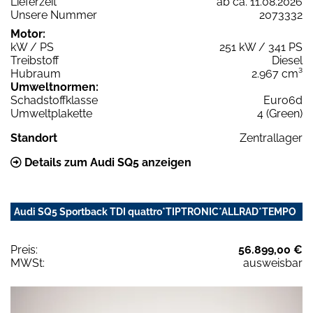
Lieferzeit
ab ca. 11.08.2026
Unsere Nummer
2073332
Motor:
kW / PS
251 kW / 341 PS
Treibstoff
Diesel
Hubraum
2.967 cm³
Umweltnormen:
Schadstoffklasse
Euro6d
Umweltplakette
4 (Green)
Standort
Zentrallager
Details zum Audi SQ5 anzeigen
Audi SQ5 Sportback TDI quattro*TIPTRONIC*ALLRAD*TEMPO
Preis:
56.899,00 €
MWSt:
ausweisbar