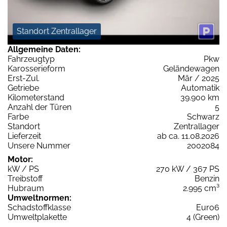
Standort Zentrallager
Allgemeine Daten:
Fahrzeugtyp
Pkw
Karosserieform
Geländewagen
Erst-Zul.
Mär / 2025
Getriebe
Automatik
Kilometerstand
39.900 km
Anzahl der Türen
5
Farbe
Schwarz
Standort
Zentrallager
Lieferzeit
ab ca. 11.08.2026
Unsere Nummer
2002084
Motor:
kW / PS
270 kW / 367 PS
Treibstoff
Benzin
Hubraum
2.995 cm³
Umweltnormen:
Schadstoffklasse
Euro6
Umweltplakette
4 (Green)