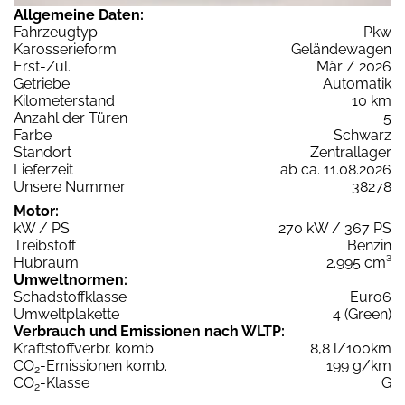
Allgemeine Daten:
Fahrzeugtyp
Pkw
Karosserieform
Geländewagen
Erst-Zul.
Mär / 2026
Getriebe
Automatik
Kilometerstand
10 km
Anzahl der Türen
5
Farbe
Schwarz
Standort
Zentrallager
Lieferzeit
ab ca. 11.08.2026
Unsere Nummer
38278
Motor:
kW / PS
270 kW / 367 PS
Treibstoff
Benzin
Hubraum
2.995 cm³
Umweltnormen:
Schadstoffklasse
Euro6
Umweltplakette
4 (Green)
Verbrauch und Emissionen nach WLTP:
Kraftstoffverbr. komb.
8,8 l/100km
CO
-Emissionen komb.
199 g/km
2
CO
-Klasse
G
2