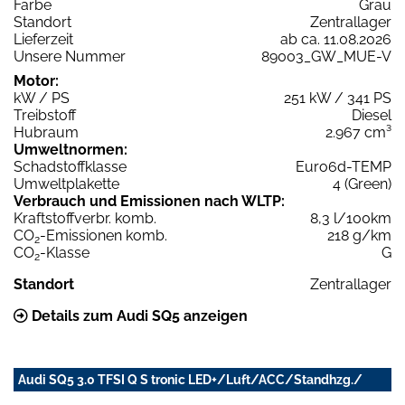
Farbe
Grau
Standort
Zentrallager
Lieferzeit
ab ca. 11.08.2026
Unsere Nummer
89003_GW_MUE-V
Motor:
kW / PS
251 kW / 341 PS
Treibstoff
Diesel
Hubraum
2.967 cm³
Umweltnormen:
Schadstoffklasse
Euro6d-TEMP
Umweltplakette
4 (Green)
Verbrauch und Emissionen nach WLTP:
Kraftstoffverbr. komb.
8,3 l/100km
CO
-Emissionen komb.
218 g/km
2
CO
-Klasse
G
2
Standort
Zentrallager
Details zum Audi SQ5 anzeigen
Audi SQ5 3.0 TFSI Q S tronic LED+/Luft/ACC/Standhzg./