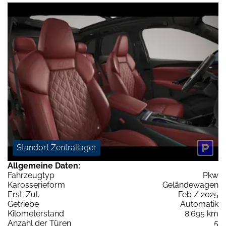
Standort Zentrallager
Allgemeine Daten:
Fahrzeugtyp
Pkw
Karosserieform
Geländewagen
Erst-Zul.
Feb / 2025
Getriebe
Automatik
Kilometerstand
8.695 km
Anzahl der Türen
5