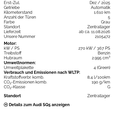
Erst-Zul.
Dez / 2025
Getriebe
Automatik
Kilometerstand
1.610 km
Anzahl der Türen
5
Farbe
Grau
Standort
Zentrallager
Lieferzeit
ab ca. 11.08.2026
Unsere Nummer
2105472
Motor:
kW / PS
270 kW / 367 PS
Treibstoff
Benzin
Hubraum
2.995 cm³
Umweltnormen:
Umweltplakette
4 (Green)
Verbrauch und Emissionen nach WLTP:
Kraftstoffverbr. komb.
8,4 l/100km
CO
-Emissionen komb.
190 g/km
2
CO
-Klasse
G
2
Standort
Zentrallager
Details zum Audi SQ5 anzeigen