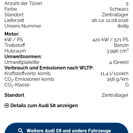
Anzahl der Türen
5
Farbe
Schwarz
Standort
Zentrallager
Lieferzeit
ab ca. 12.08.2026
Unsere Nummer
8089
Motor:
kW / PS
420 kW / 571 PS
Treibstoff
Benzin
Hubraum
3.996 cm³
Umweltnormen:
Umweltplakette
4 (Green)
Verbrauch und Emissionen nach WLTP:
Kraftstoffverbr. komb.
11,4 l/100km
CO
-Emissionen komb.
258 g/km
2
CO
-Klasse
G
2
Standort
Zentrallager
Details zum Audi S8 anzeigen
Weitere Audi S8 und andere Fahrzeuge