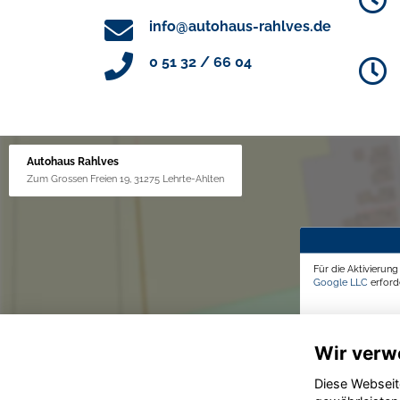
info@autohaus-rahlves.de
0 51 32 / 66 04
Autohaus Rahlves
Zum Grossen Freien 19, 31275 Lehrte-Ahlten
Für die Aktivierun
Google LLC
erforde
Wir verw
Diese Webseit