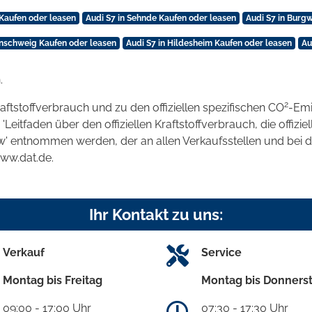
 Kaufen oder leasen
Audi S7 in Sehnde Kaufen oder leasen
Audi S7 in Burg
unschweig Kaufen oder leasen
Audi S7 in Hildesheim Kaufen oder leasen
Au
.
2
raftstoffverbrauch und zu den offiziellen spezifischen CO
-Emi
tfaden über den offiziellen Kraftstoffverbrauch, die offizie
kw' entnommen werden, der an allen Verkaufsstellen und bei
www.dat.de.
Ihr Kontakt zu uns:
Verkauf
Service
Montag bis Freitag
Montag bis Donners
09:00 - 17:00 Uhr
07:30 - 17:30 Uhr