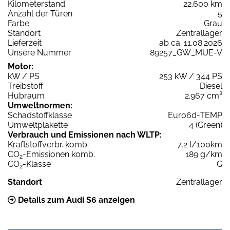
Kilometerstand
22.600 km
Anzahl der Türen
5
Farbe
Grau
Standort
Zentrallager
Lieferzeit
ab ca. 11.08.2026
Unsere Nummer
89257_GW_MUE-V
Motor:
kW / PS
253 kW / 344 PS
Treibstoff
Diesel
Hubraum
2.967 cm³
Umweltnormen:
Schadstoffklasse
Euro6d-TEMP
Umweltplakette
4 (Green)
Verbrauch und Emissionen nach WLTP:
Kraftstoffverbr. komb.
7,2 l/100km
CO
-Emissionen komb.
189 g/km
2
CO
-Klasse
G
2
Standort
Zentrallager
Details zum Audi S6 anzeigen