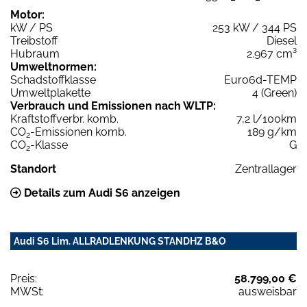
Motor:
kW / PS
253 kW / 344 PS
Treibstoff
Diesel
Hubraum
2.967 cm³
Umweltnormen:
Schadstoffklasse
Euro6d-TEMP
Umweltplakette
4 (Green)
Verbrauch und Emissionen nach WLTP:
Kraftstoffverbr. komb.
7,2 l/100km
CO
-Emissionen komb.
189 g/km
2
CO
-Klasse
G
2
Standort
Zentrallager
Details zum Audi S6 anzeigen
Audi S6 Lim. ALLRADLENKUNG STANDHZ B&O
Preis:
58.799,00 €
MWSt:
ausweisbar