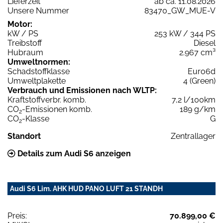
Lieferzeit
ab ca. 11.08.2026
Unsere Nummer
83470_GW_MUE-V
Motor:
kW / PS
253 kW / 344 PS
Treibstoff
Diesel
Hubraum
2.967 cm³
Umweltnormen:
Schadstoffklasse
Euro6d
Umweltplakette
4 (Green)
Verbrauch und Emissionen nach WLTP:
Kraftstoffverbr. komb.
7,2 l/100km
CO
-Emissionen komb.
189 g/km
2
CO
-Klasse
G
2
Standort
Zentrallager
Details zum Audi S6 anzeigen
Audi S6 Lim. AHK HUD PANO LUFT 21 STANDH
Preis:
70.899,00 €