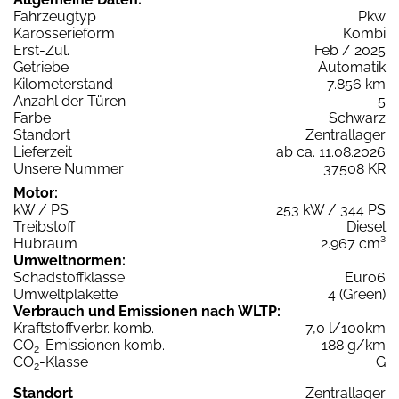
Fahrzeugtyp
Pkw
Karosserieform
Kombi
Erst-Zul.
Feb / 2025
Getriebe
Automatik
Kilometerstand
7.856 km
Anzahl der Türen
5
Farbe
Schwarz
Standort
Zentrallager
Lieferzeit
ab ca. 11.08.2026
Unsere Nummer
37508 KR
Motor:
kW / PS
253 kW / 344 PS
Treibstoff
Diesel
Hubraum
2.967 cm³
Umweltnormen:
Schadstoffklasse
Euro6
Umweltplakette
4 (Green)
Verbrauch und Emissionen nach WLTP:
Kraftstoffverbr. komb.
7,0 l/100km
CO
-Emissionen komb.
188 g/km
2
CO
-Klasse
G
2
Standort
Zentrallager