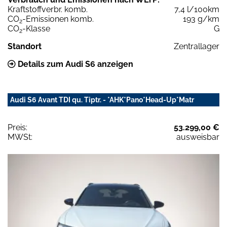
Kraftstoffverbr. komb.
7,4 l/100km
CO
-Emissionen komb.
193 g/km
2
CO
-Klasse
G
2
Standort
Zentrallager
Details zum Audi S6 anzeigen
Audi S6 Avant TDI qu. Tiptr. - *AHK*Pano*Head-Up*Matr
Preis:
53.299,00 €
MWSt:
ausweisbar