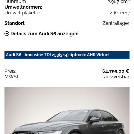
Hubraum
2.967 cm³
Umweltnormen:
Umweltplakette
4 (Green)
Standort
Zentrallager
Details zum Audi S6 anzeigen
Audi S6 Limousine TDI 253(344) tiptronic AHK Virtuel
Preis:
64.799,00 €
MWSt:
ausweisbar