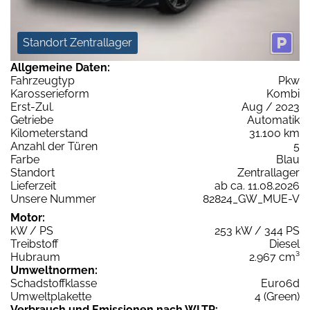
Standort Zentrallager
Allgemeine Daten:
Fahrzeugtyp
Pkw
Karosserieform
Kombi
Erst-Zul.
Aug / 2023
Getriebe
Automatik
Kilometerstand
31.100 km
Anzahl der Türen
5
Farbe
Blau
Standort
Zentrallager
Lieferzeit
ab ca. 11.08.2026
Unsere Nummer
82824_GW_MUE-V
Motor:
kW / PS
253 kW / 344 PS
Treibstoff
Diesel
Hubraum
2.967 cm³
Umweltnormen:
Schadstoffklasse
Euro6d
Umweltplakette
4 (Green)
Verbrauch und Emissionen nach WLTP: