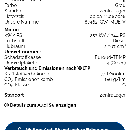
Farbe
Grau
Standort
Zentrallager
Lieferzeit
ab ca. 11.08.2026
Unsere Nummer
87462_GW_MUE-V
Motor:
kW / PS
253 kW / 344 PS
Treibstoff
Diesel
Hubraum
2.967 cm³
Umweltnormen:
Schadstoffklasse
Euro6d-TEMP
Umweltplakette
4 (Green)
Verbrauch und Emissionen nach WLTP:
Kraftstoffverbr. komb.
7,1 l/100km
CO
-Emissionen komb.
186 g/km
2
CO
-Klasse
G
2
Standort
Zentrallager
Details zum Audi S6 anzeigen
Weitere Audi S6 und andere Fahrzeuge