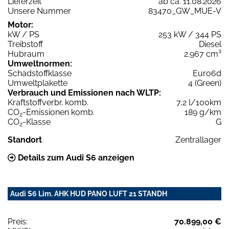
Lieferzeit
ab ca. 11.08.2026
Unsere Nummer
83470_GW_MUE-V
Motor:
kW / PS
253 kW / 344 PS
Treibstoff
Diesel
Hubraum
2.967 cm³
Umweltnormen:
Schadstoffklasse
Euro6d
Umweltplakette
4 (Green)
Verbrauch und Emissionen nach WLTP:
Kraftstoffverbr. komb.
7,2 l/100km
CO
-Emissionen komb.
189 g/km
2
CO
-Klasse
G
2
Standort
Zentrallager
Details zum Audi S6 anzeigen
Audi S6 Lim. AHK HUD PANO LUFT 21 STANDH
Preis:
70.899,00 €