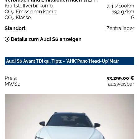
Kraftstoffverbr. komb.
7,4 l/100km
CO
-Emissionen komb.
193 g/km
2
CO
-Klasse
G
2
Standort
Zentrallager
Details zum Audi S6 anzeigen
Audi S6 Avant TDI qu. Tiptr. - *AHK*Pano*Head-Up*Matr
Preis:
53.299,00 €
MWSt:
ausweisbar