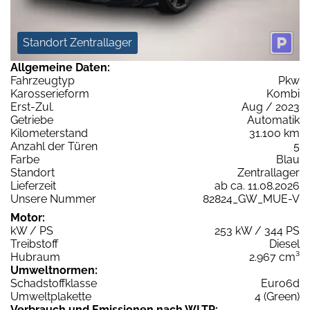
Standort Zentrallager
Allgemeine Daten:
Fahrzeugtyp
Pkw
Karosserieform
Kombi
Erst-Zul.
Aug / 2023
Getriebe
Automatik
Kilometerstand
31.100 km
Anzahl der Türen
5
Farbe
Blau
Standort
Zentrallager
Lieferzeit
ab ca. 11.08.2026
Unsere Nummer
82824_GW_MUE-V
Motor:
kW / PS
253 kW / 344 PS
Treibstoff
Diesel
Hubraum
2.967 cm³
Umweltnormen:
Schadstoffklasse
Euro6d
Umweltplakette
4 (Green)
Verbrauch und Emissionen nach WLTP: