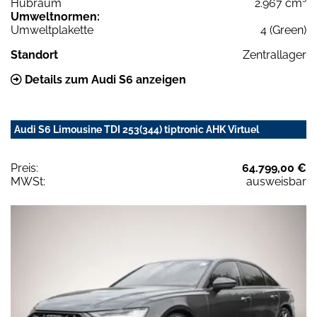
Hubraum
2.967 cm³
Umweltnormen:
Umweltplakette
4 (Green)
Standort
Zentrallager
Details zum Audi S6 anzeigen
Audi S6 Limousine TDI 253(344) tiptronic AHK Virtuel
Preis:
64.799,00 €
MWSt:
ausweisbar