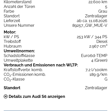
Kilometerstand
22.600 km
Anzahl der Türen
5
Farbe
Grau
Standort
Zentrallager
Lieferzeit
ab ca. 11.08.2026
Unsere Nummer
89257_GW_MUE-V
Motor:
kW / PS
253 kW / 344 PS
Treibstoff
Diesel
Hubraum
2.967 cm³
Umweltnormen:
Schadstoffklasse
Euro6d-TEMP
Umweltplakette
4 (Green)
Verbrauch und Emissionen nach WLTP:
Kraftstoffverbr. komb.
7,2 l/100km
CO
-Emissionen komb.
189 g/km
2
CO
-Klasse
G
2
Standort
Zentrallager
Details zum Audi S6 anzeigen