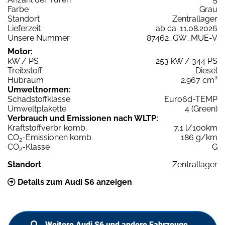
Farbe
Grau
Standort
Zentrallager
Lieferzeit
ab ca. 11.08.2026
Unsere Nummer
87462_GW_MUE-V
Motor:
kW / PS
253 kW / 344 PS
Treibstoff
Diesel
Hubraum
2.967 cm³
Umweltnormen:
Schadstoffklasse
Euro6d-TEMP
Umweltplakette
4 (Green)
Verbrauch und Emissionen nach WLTP:
Kraftstoffverbr. komb.
7,1 l/100km
CO
-Emissionen komb.
186 g/km
2
CO
-Klasse
G
2
Standort
Zentrallager
Details zum Audi S6 anzeigen
Weitere Audi S6 und andere Fahrzeuge