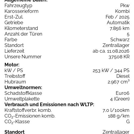
Fahrzeugtyp
Pkw
Karosserieform
Kombi
Erst-Zul.
Feb / 2025
Getriebe
Automatik
Kilometerstand
7.856 km
Anzahl der Türen
5
Farbe
Schwarz
Standort
Zentrallager
Lieferzeit
ab ca. 11.08.2026
Unsere Nummer
37508 KR
Motor:
kW / PS
253 kW / 344 PS
Treibstoff
Diesel
Hubraum
2.967 cm³
Umweltnormen:
Schadstoffklasse
Euro6
Umweltplakette
4 (Green)
Verbrauch und Emissionen nach WLTP:
Kraftstoffverbr. komb.
7,0 l/100km
CO
-Emissionen komb.
188 g/km
2
CO
-Klasse
G
2
Standort
Zentrallager