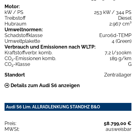
Motor:
kW / PS
253 kW / 344 PS
Treibstoff
Diesel
Hubraum
2.967 cm³
Umweltnormen:
Schadstoffklasse
Euro6d-TEMP
Umweltplakette
4 (Green)
Verbrauch und Emissionen nach WLTP:
Kraftstoffverbr. komb.
7,2 l/100km
CO
-Emissionen komb.
189 g/km
2
CO
-Klasse
G
2
Standort
Zentrallager
Details zum Audi S6 anzeigen
Audi S6 Lim. ALLRADLENKUNG STANDHZ B&O
Preis:
58.799,00 €
MWSt:
ausweisbar