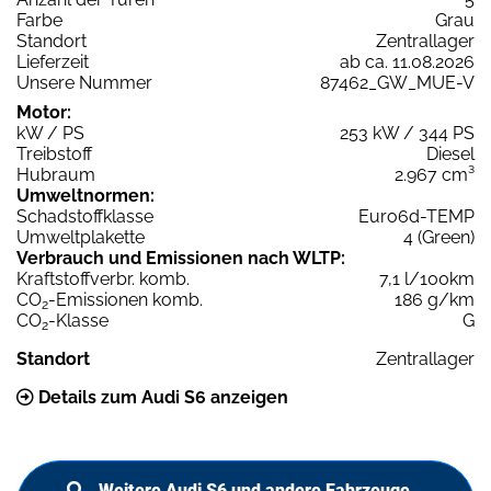
Farbe
Grau
Standort
Zentrallager
Lieferzeit
ab ca. 11.08.2026
Unsere Nummer
87462_GW_MUE-V
Motor:
kW / PS
253 kW / 344 PS
Treibstoff
Diesel
Hubraum
2.967 cm³
Umweltnormen:
Schadstoffklasse
Euro6d-TEMP
Umweltplakette
4 (Green)
Verbrauch und Emissionen nach WLTP:
Kraftstoffverbr. komb.
7,1 l/100km
CO
-Emissionen komb.
186 g/km
2
CO
-Klasse
G
2
Standort
Zentrallager
Details zum Audi S6 anzeigen
Weitere Audi S6 und andere Fahrzeuge