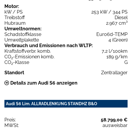
Motor:
kW / PS
253 kW / 344 PS
Treibstoff
Diesel
Hubraum
2.967 cm³
Umweltnormen:
Schadstoffklasse
Euro6d-TEMP
Umweltplakette
4 (Green)
Verbrauch und Emissionen nach WLTP:
Kraftstoffverbr. komb.
7,2 l/100km
CO
-Emissionen komb.
189 g/km
2
CO
-Klasse
G
2
Standort
Zentrallager
Details zum Audi S6 anzeigen
Audi S6 Lim. ALLRADLENKUNG STANDHZ B&O
Preis:
58.799,00 €
MWSt:
ausweisbar