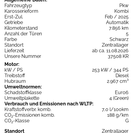
Fahrzeugtyp
Pkw
Karosserieform
Kombi
Erst-Zul.
Feb / 2025
Getriebe
Automatik
Kilometerstand
7.856 km
Anzahl der Türen
5
Farbe
Schwarz
Standort
Zentrallager
Lieferzeit
ab ca. 11.08.2026
Unsere Nummer
37508 KR
Motor:
kW / PS
253 kW / 344 PS
Treibstoff
Diesel
Hubraum
2.967 cm³
Umweltnormen:
Schadstoffklasse
Euro6
Umweltplakette
4 (Green)
Verbrauch und Emissionen nach WLTP:
Kraftstoffverbr. komb.
7,0 l/100km
CO
-Emissionen komb.
188 g/km
2
CO
-Klasse
G
2
Standort
Zentrallager