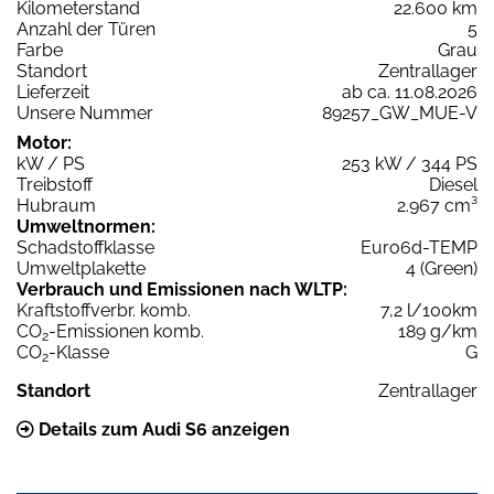
Kilometerstand
22.600 km
Anzahl der Türen
5
Farbe
Grau
Standort
Zentrallager
Lieferzeit
ab ca. 11.08.2026
Unsere Nummer
89257_GW_MUE-V
Motor:
kW / PS
253 kW / 344 PS
Treibstoff
Diesel
Hubraum
2.967 cm³
Umweltnormen:
Schadstoffklasse
Euro6d-TEMP
Umweltplakette
4 (Green)
Verbrauch und Emissionen nach WLTP:
Kraftstoffverbr. komb.
7,2 l/100km
CO
-Emissionen komb.
189 g/km
2
CO
-Klasse
G
2
Standort
Zentrallager
Details zum Audi S6 anzeigen