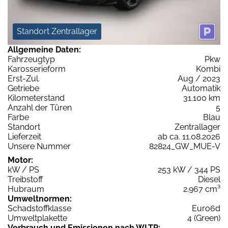
Standort Zentrallager
Allgemeine Daten:
Fahrzeugtyp
Pkw
Karosserieform
Kombi
Erst-Zul.
Aug / 2023
Getriebe
Automatik
Kilometerstand
31.100 km
Anzahl der Türen
5
Farbe
Blau
Standort
Zentrallager
Lieferzeit
ab ca. 11.08.2026
Unsere Nummer
82824_GW_MUE-V
Motor:
kW / PS
253 kW / 344 PS
Treibstoff
Diesel
Hubraum
2.967 cm³
Umweltnormen:
Schadstoffklasse
Euro6d
Umweltplakette
4 (Green)
Verbrauch und Emissionen nach WLTP: