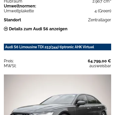
Hubraum
2.967 cm³
Umweltnormen:
Umweltplakette
4 (Green)
Standort
Zentrallager
Details zum Audi S6 anzeigen
Audi S6 Limousine TDI 253(344) tiptronic AHK Virtuel
Preis:
64.799,00 €
MWSt:
ausweisbar