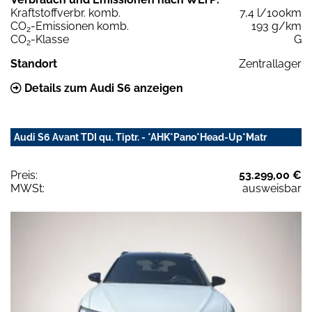
Kraftstoffverbr. komb.
7,4 l/100km
CO
-Emissionen komb.
193 g/km
2
CO
-Klasse
G
2
Standort
Zentrallager
Details zum Audi S6 anzeigen
Audi S6 Avant TDI qu. Tiptr. - *AHK*Pano*Head-Up*Matr
Preis:
53.299,00 €
MWSt:
ausweisbar