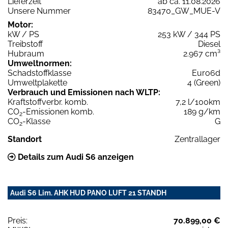
Lieferzeit
ab ca. 11.08.2026
Unsere Nummer
83470_GW_MUE-V
Motor:
kW / PS
253 kW / 344 PS
Treibstoff
Diesel
Hubraum
2.967 cm³
Umweltnormen:
Schadstoffklasse
Euro6d
Umweltplakette
4 (Green)
Verbrauch und Emissionen nach WLTP:
Kraftstoffverbr. komb.
7,2 l/100km
CO
-Emissionen komb.
189 g/km
2
CO
-Klasse
G
2
Standort
Zentrallager
Details zum Audi S6 anzeigen
Audi S6 Lim. AHK HUD PANO LUFT 21 STANDH
Preis:
70.899,00 €