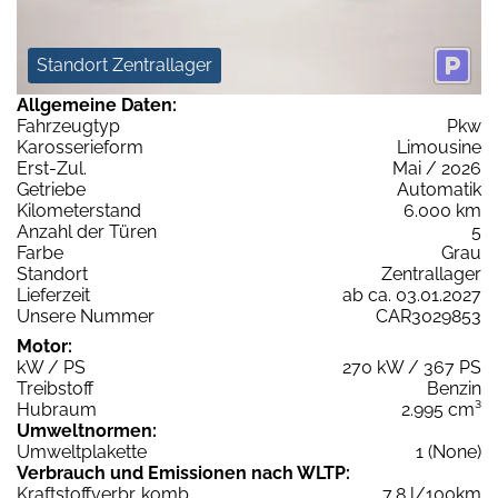
Standort Zentrallager
Allgemeine Daten:
Fahrzeugtyp
Pkw
Karosserieform
Limousine
Erst-Zul.
Mai / 2026
Getriebe
Automatik
Kilometerstand
6.000 km
Anzahl der Türen
5
Farbe
Grau
Standort
Zentrallager
Lieferzeit
ab ca. 03.01.2027
Unsere Nummer
CAR3029853
Motor:
kW / PS
270 kW / 367 PS
Treibstoff
Benzin
Hubraum
2.995 cm³
Umweltnormen:
Umweltplakette
1 (None)
Verbrauch und Emissionen nach WLTP:
Kraftstoffverbr. komb.
7,8 l/100km