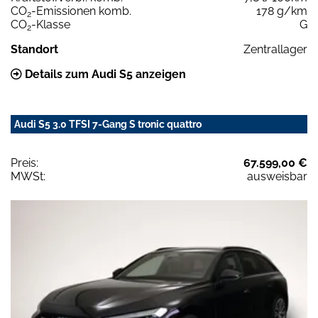
CO
-Emissionen komb.
178 g/km
2
CO
-Klasse
G
2
Standort
Zentrallager
Details zum Audi S5 anzeigen
Audi S5 3.0 TFSI 7-Gang S tronic quattro
Preis:
67.599,00 €
MWSt:
ausweisbar