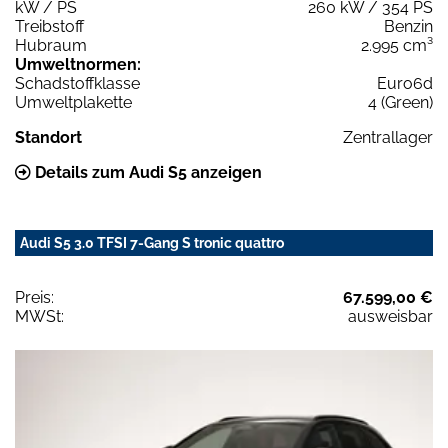
kW / PS
260 kW / 354 PS
Treibstoff
Benzin
Hubraum
2.995 cm³
Umweltnormen:
Schadstoffklasse
Euro6d
Umweltplakette
4 (Green)
Standort
Zentrallager
Details zum Audi S5 anzeigen
Audi S5 3.0 TFSI 7-Gang S tronic quattro
Preis:
67.599,00 €
MWSt:
ausweisbar