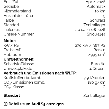
Erst-Zul.
Apr / 2026
Getriebe
Automatik
Kilometerstand
10 km
Anzahl der Türen
5
Farbe
Schwarz
Standort
Zentrallager
Lieferzeit
ab ca. 11.08.2026
Unsere Nummer
SN064144
Motor:
kW / PS
270 kW / 367 PS
Treibstoff
Benzin
Hubraum
2.995 cm³
Umweltnormen:
Schadstoffklasse
Euro 6e
Umweltplakette
4 (Green)
Verbrauch und Emissionen nach WLTP:
Kraftstoffverbr. komb.
7,9 l/100km
CO
-Emissionen komb.
180 g/km
2
CO
-Klasse
G
2
Standort
Zentrallager
Details zum Audi S5 anzeigen