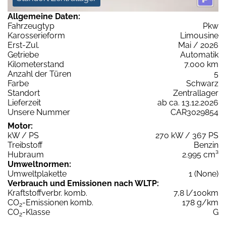
Allgemeine Daten:
Fahrzeugtyp
Pkw
Karosserieform
Limousine
Erst-Zul.
Mai / 2026
Getriebe
Automatik
Kilometerstand
7.000 km
Anzahl der Türen
5
Farbe
Schwarz
Standort
Zentrallager
Lieferzeit
ab ca. 13.12.2026
Unsere Nummer
CAR3029854
Motor:
kW / PS
270 kW / 367 PS
Treibstoff
Benzin
Hubraum
2.995 cm³
Umweltnormen:
Umweltplakette
1 (None)
Verbrauch und Emissionen nach WLTP:
Kraftstoffverbr. komb.
7,8 l/100km
CO
-Emissionen komb.
178 g/km
2
CO
-Klasse
G
2