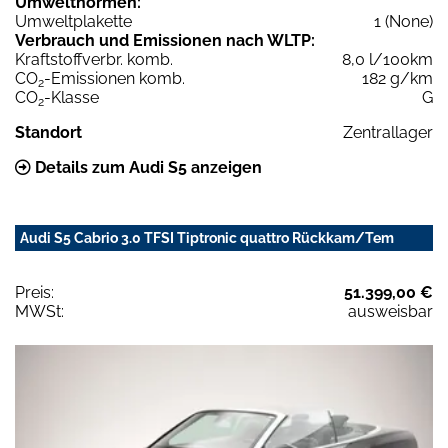
Umweltnormen:
Umweltplakette
1 (None)
Verbrauch und Emissionen nach WLTP:
Kraftstoffverbr. komb.
8,0 l/100km
CO
-Emissionen komb.
182 g/km
2
CO
-Klasse
G
2
Standort
Zentrallager
Details zum Audi S5 anzeigen
Audi S5 Cabrio 3.0 TFSI Tiptronic quattro Rückkam/Tem
Preis:
51.399,00 €
MWSt:
ausweisbar