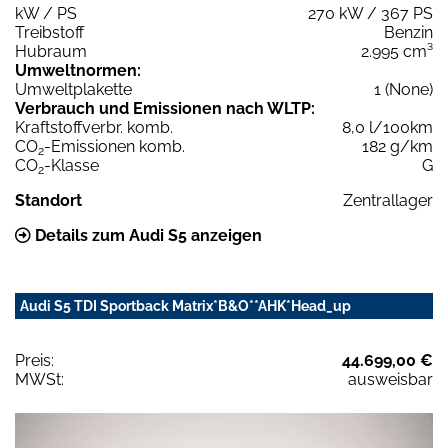
kW / PS
270 kW / 367 PS
Treibstoff
Benzin
Hubraum
2.995 cm³
Umweltnormen:
Umweltplakette
1 (None)
Verbrauch und Emissionen nach WLTP:
Kraftstoffverbr. komb.
8,0 l/100km
CO
-Emissionen komb.
182 g/km
2
CO
-Klasse
G
2
Standort
Zentrallager
Details zum Audi S5 anzeigen
Audi S5 TDI Sportback Matrix*B&O**AHK*Head_up
Preis:
44.699,00 €
MWSt:
ausweisbar