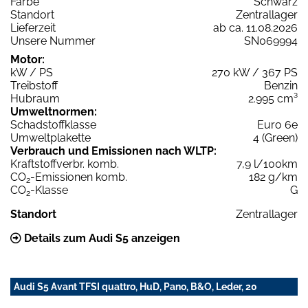
Farbe
Schwarz
Standort
Zentrallager
Lieferzeit
ab ca. 11.08.2026
Unsere Nummer
SN069994
Motor:
kW / PS
270 kW / 367 PS
Treibstoff
Benzin
Hubraum
2.995 cm³
Umweltnormen:
Schadstoffklasse
Euro 6e
Umweltplakette
4 (Green)
Verbrauch und Emissionen nach WLTP:
Kraftstoffverbr. komb.
7,9 l/100km
CO
-Emissionen komb.
182 g/km
2
CO
-Klasse
G
2
Standort
Zentrallager
Details zum Audi S5 anzeigen
Audi S5 Avant TFSI quattro, HuD, Pano, B&O, Leder, 20