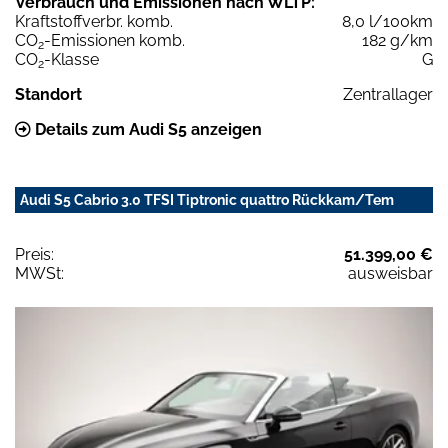
Verbrauch und Emissionen nach WLTP:
Kraftstoffverbr. komb.
8,0 l/100km
CO
-Emissionen komb.
182 g/km
2
CO
-Klasse
G
2
Standort
Zentrallager
Details zum Audi S5 anzeigen
Audi S5 Cabrio 3.0 TFSI Tiptronic quattro Rückkam/Tem
Preis:
51.399,00 €
MWSt:
ausweisbar