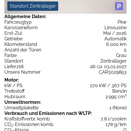
Standort Zentrallager
Allgemeine Daten:
Fahrzeugtyp
Pkw
Karosserieform
Limousine
Erst-Zul.
Mai / 2026
Getriebe
Automatik
Kilometerstand
6.000 km
Anzahl der Türen
5
Farbe
Grau
Standort
Zentrallager
Lieferzeit
ab ca. 03.01.2027
Unsere Nummer
CAR3029853
Motor:
kW / PS
270 kW / 367 PS
Treibstoff
Benzin
Hubraum
2.995 cm³
Umweltnormen:
Umweltplakette
1 (None)
Verbrauch und Emissionen nach WLTP:
Kraftstoffverbr. komb.
7,8 l/100km
CO
-Emissionen komb.
178 g/km
2
CO
-Klasse
G