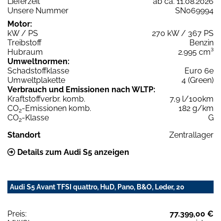
Lieferzeit
ab ca. 11.08.2026
Unsere Nummer
SN069994
Motor:
kW / PS
270 kW / 367 PS
Treibstoff
Benzin
Hubraum
2.995 cm³
Umweltnormen:
Schadstoffklasse
Euro 6e
Umweltplakette
4 (Green)
Verbrauch und Emissionen nach WLTP:
Kraftstoffverbr. komb.
7,9 l/100km
CO
-Emissionen komb.
182 g/km
2
CO
-Klasse
G
2
Standort
Zentrallager
Details zum Audi S5 anzeigen
Audi S5 Avant TFSI quattro, HuD, Pano, B&O, Leder, 20
Preis:
77.399,00 €