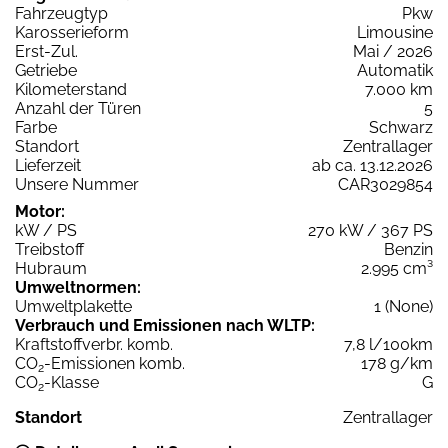
Fahrzeugtyp
Pkw
Karosserieform
Limousine
Erst-Zul.
Mai / 2026
Getriebe
Automatik
Kilometerstand
7.000 km
Anzahl der Türen
5
Farbe
Schwarz
Standort
Zentrallager
Lieferzeit
ab ca. 13.12.2026
Unsere Nummer
CAR3029854
Motor:
kW / PS
270 kW / 367 PS
Treibstoff
Benzin
Hubraum
2.995 cm³
Umweltnormen:
Umweltplakette
1 (None)
Verbrauch und Emissionen nach WLTP:
Kraftstoffverbr. komb.
7,8 l/100km
CO
-Emissionen komb.
178 g/km
2
CO
-Klasse
G
2
Standort
Zentrallager