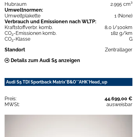
Hubraum
2.995 cm³
Umweltnormen:
Umweltplakette
1 (None)
Verbrauch und Emissionen nach WLTP:
Kraftstoffverbr. komb.
8,0 l/100km
CO
-Emissionen komb.
182 g/km
2
CO
-Klasse
G
2
Standort
Zentrallager
Details zum Audi S5 anzeigen
Audi S5 TDI Sportback Matrix*B&O**AHK*Head_up
Preis:
44.699,00 €
MWSt:
ausweisbar