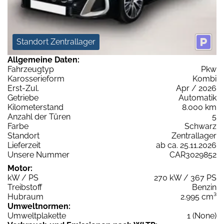
Standort Zentrallager
Allgemeine Daten:
Fahrzeugtyp
Pkw
Karosserieform
Kombi
Erst-Zul.
Apr / 2026
Getriebe
Automatik
Kilometerstand
8.000 km
Anzahl der Türen
5
Farbe
Schwarz
Standort
Zentrallager
Lieferzeit
ab ca. 25.11.2026
Unsere Nummer
CAR3029852
Motor:
kW / PS
270 kW / 367 PS
Treibstoff
Benzin
Hubraum
2.995 cm³
Umweltnormen:
Umweltplakette
1 (None)