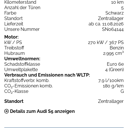
Kilometerstand
10 km
Anzahl der Türen
5
Farbe
Schwarz
Standort
Zentrallager
Lieferzeit
ab ca. 11.08.2026
Unsere Nummer
SN064144
Motor:
kW / PS
270 kW / 367 PS
Treibstoff
Benzin
Hubraum
2.995 cm³
Umweltnormen:
Schadstoffklasse
Euro 6e
Umweltplakette
4 (Green)
Verbrauch und Emissionen nach WLTP:
Kraftstoffverbr. komb.
7,9 l/100km
CO
-Emissionen komb.
180 g/km
2
CO
-Klasse
G
2
Standort
Zentrallager
Details zum Audi S5 anzeigen