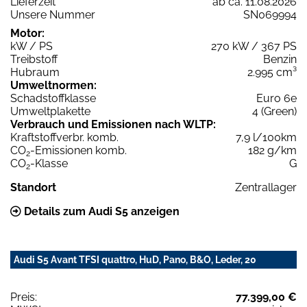
Lieferzeit
ab ca. 11.08.2026
Unsere Nummer
SN069994
Motor:
kW / PS
270 kW / 367 PS
Treibstoff
Benzin
Hubraum
2.995 cm³
Umweltnormen:
Schadstoffklasse
Euro 6e
Umweltplakette
4 (Green)
Verbrauch und Emissionen nach WLTP:
Kraftstoffverbr. komb.
7,9 l/100km
CO
-Emissionen komb.
182 g/km
2
CO
-Klasse
G
2
Standort
Zentrallager
Details zum Audi S5 anzeigen
Audi S5 Avant TFSI quattro, HuD, Pano, B&O, Leder, 20
Preis:
77.399,00 €