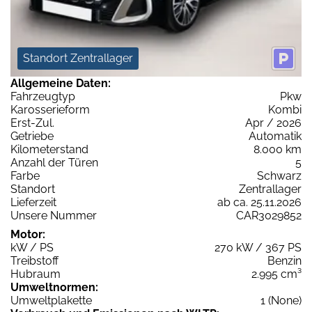
Standort Zentrallager
Allgemeine Daten:
Fahrzeugtyp
Pkw
Karosserieform
Kombi
Erst-Zul.
Apr / 2026
Getriebe
Automatik
Kilometerstand
8.000 km
Anzahl der Türen
5
Farbe
Schwarz
Standort
Zentrallager
Lieferzeit
ab ca. 25.11.2026
Unsere Nummer
CAR3029852
Motor:
kW / PS
270 kW / 367 PS
Treibstoff
Benzin
Hubraum
2.995 cm³
Umweltnormen:
Umweltplakette
1 (None)