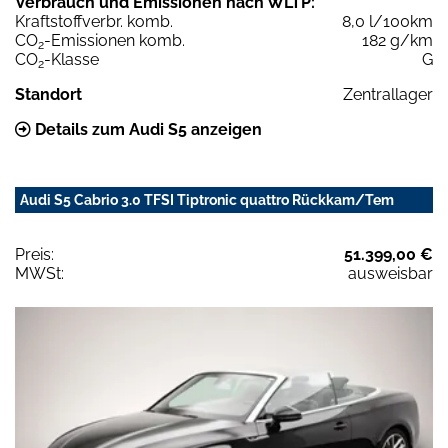
Verbrauch und Emissionen nach WLTP:
Kraftstoffverbr. komb.
8,0 l/100km
CO
-Emissionen komb.
182 g/km
2
CO
-Klasse
G
2
Standort
Zentrallager
Details zum Audi S5 anzeigen
Audi S5 Cabrio 3.0 TFSI Tiptronic quattro Rückkam/Tem
Preis:
51.399,00 €
MWSt:
ausweisbar