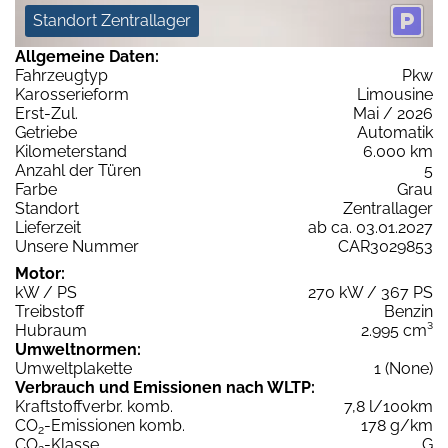
Standort Zentrallager
Allgemeine Daten:
Fahrzeugtyp
Pkw
Karosserieform
Limousine
Erst-Zul.
Mai / 2026
Getriebe
Automatik
Kilometerstand
6.000 km
Anzahl der Türen
5
Farbe
Grau
Standort
Zentrallager
Lieferzeit
ab ca. 03.01.2027
Unsere Nummer
CAR3029853
Motor:
kW / PS
270 kW / 367 PS
Treibstoff
Benzin
Hubraum
2.995 cm³
Umweltnormen:
Umweltplakette
1 (None)
Verbrauch und Emissionen nach WLTP:
Kraftstoffverbr. komb.
7,8 l/100km
CO
-Emissionen komb.
178 g/km
2
CO
-Klasse
G