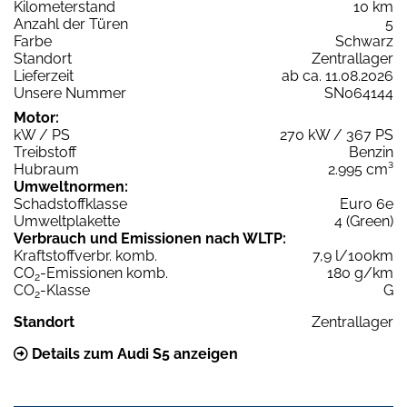
Kilometerstand
10 km
Anzahl der Türen
5
Farbe
Schwarz
Standort
Zentrallager
Lieferzeit
ab ca. 11.08.2026
Unsere Nummer
SN064144
Motor:
kW / PS
270 kW / 367 PS
Treibstoff
Benzin
Hubraum
2.995 cm³
Umweltnormen:
Schadstoffklasse
Euro 6e
Umweltplakette
4 (Green)
Verbrauch und Emissionen nach WLTP:
Kraftstoffverbr. komb.
7,9 l/100km
CO
-Emissionen komb.
180 g/km
2
CO
-Klasse
G
2
Standort
Zentrallager
Details zum Audi S5 anzeigen