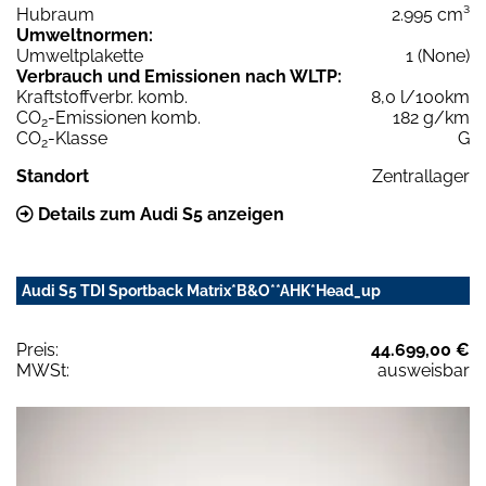
Hubraum
2.995 cm³
Umweltnormen:
Umweltplakette
1 (None)
Verbrauch und Emissionen nach WLTP:
Kraftstoffverbr. komb.
8,0 l/100km
CO
-Emissionen komb.
182 g/km
2
CO
-Klasse
G
2
Standort
Zentrallager
Details zum Audi S5 anzeigen
Audi S5 TDI Sportback Matrix*B&O**AHK*Head_up
Preis:
44.699,00 €
MWSt:
ausweisbar