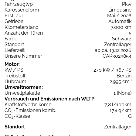
Fahrzeugtyp
Pkw
Karosserieform
Limousine
Erst-Zul.
Mai / 2026
Getriebe
Automatik
Kilometerstand
7.000 km
Anzahl der Türen
5
Farbe
Schwarz
Standort
Zentrallager
Lieferzeit
ab ca. 13.12.2026
Unsere Nummer
CAR3029854
Motor:
kW / PS
270 kW / 367 PS
Treibstoff
Benzin
Hubraum
2.995 cm³
Umweltnormen:
Umweltplakette
1 (None)
Verbrauch und Emissionen nach WLTP:
Kraftstoffverbr. komb.
7,8 l/100km
CO
-Emissionen komb.
178 g/km
2
CO
-Klasse
G
2
Standort
Zentrallager