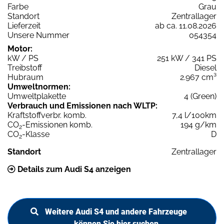
Farbe
Grau
Standort
Zentrallager
Lieferzeit
ab ca. 11.08.2026
Unsere Nummer
054354
Motor:
kW / PS
251 kW / 341 PS
Treibstoff
Diesel
Hubraum
2.967 cm³
Umweltnormen:
Umweltplakette
4 (Green)
Verbrauch und Emissionen nach WLTP:
Kraftstoffverbr. komb.
7,4 l/100km
CO
-Emissionen komb.
194 g/km
2
CO
-Klasse
D
2
Standort
Zentrallager
Details zum Audi S4 anzeigen
Weitere Audi S4 und andere Fahrzeuge
können Sie hier suchen