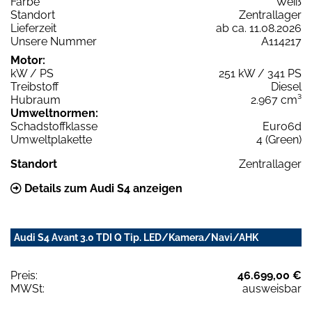
Farbe
Weiß
Standort
Zentrallager
Lieferzeit
ab ca. 11.08.2026
Unsere Nummer
A114217
Motor:
kW / PS
251 kW / 341 PS
Treibstoff
Diesel
Hubraum
2.967 cm³
Umweltnormen:
Schadstoffklasse
Euro6d
Umweltplakette
4 (Green)
Standort
Zentrallager
Details zum Audi S4 anzeigen
Audi S4 Avant 3.0 TDI Q Tip. LED/Kamera/Navi/AHK
Preis:
46.699,00 €
MWSt:
ausweisbar