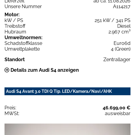
Lieferzeit
ab ca. 11.08.2026
Unsere Nummer
A114217
Motor:
kW / PS
251 kW / 341 PS
Treibstoff
Diesel
Hubraum
2.967 cm³
Umweltnormen:
Schadstoffklasse
Euro6d
Umweltplakette
4 (Green)
Standort
Zentrallager
Details zum Audi S4 anzeigen
Audi S4 Avant 3.0 TDI Q Tip. LED/Kamera/Navi/AHK
Preis:
46.699,00 €
MWSt:
ausweisbar