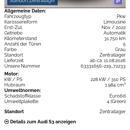
Standort Zentrallager
Allgemeine Daten:
Fahrzeugtyp
Pkw
Karosserieform
Limousine
Erst-Zul.
Nov / 2022
Getriebe
Automatik
Kilometerstand
31.750 km
Anzahl der Türen
5
Farbe
Grau
Standort
Zentrallager
Lieferzeit
ab ca. 11.08.2026
Unsere Nummer
63331656-219_72233
Motor:
kW / PS
228 kW / 310 PS
Hubraum
1.984 cm³
Umweltnormen:
Schadstoffklasse
Euro6d
Umweltplakette
4 (Green)
Standort
Zentrallager
Details zum Audi S3 anzeigen