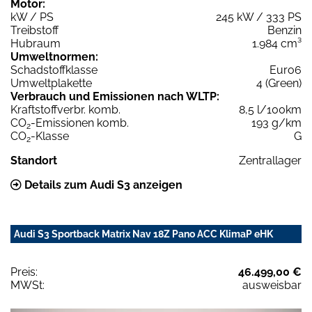
Motor:
kW / PS
245 kW / 333 PS
Treibstoff
Benzin
Hubraum
1.984 cm³
Umweltnormen:
Schadstoffklasse
Euro6
Umweltplakette
4 (Green)
Verbrauch und Emissionen nach WLTP:
Kraftstoffverbr. komb.
8,5 l/100km
CO
-Emissionen komb.
193 g/km
2
CO
-Klasse
G
2
Standort
Zentrallager
Details zum Audi S3 anzeigen
Audi S3 Sportback Matrix Nav 18Z Pano ACC KlimaP eHK
Preis:
46.499,00 €
MWSt:
ausweisbar