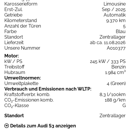
Karosserieform
Limousine
Erst-Zul.
Sep / 2025
Getriebe
Automatik
Kilometerstand
9.370 km
Anzahl der Türen
5
Farbe
Blau
Standort
Zentrallager
Lieferzeit
ab ca. 11.08.2026
Unsere Nummer
A010377
Motor:
kW / PS
245 kW / 333 PS
Treibstoff
Benzin
Hubraum
1.984 cm³
Umweltnormen:
Umweltplakette
4 (Green)
Verbrauch und Emissionen nach WLTP:
Kraftstoffverbr. komb.
8,3 l/100km
CO
-Emissionen komb.
188 g/km
2
CO
-Klasse
G
2
Standort
Zentrallager
Details zum Audi S3 anzeigen