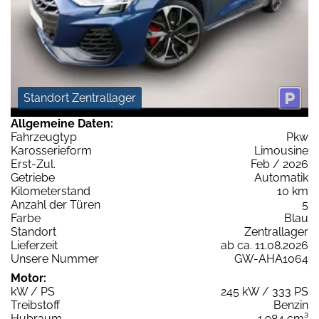
Standort Zentrallager
Allgemeine Daten:
Fahrzeugtyp
Pkw
Karosserieform
Limousine
Erst-Zul.
Feb / 2026
Getriebe
Automatik
Kilometerstand
10 km
Anzahl der Türen
5
Farbe
Blau
Standort
Zentrallager
Lieferzeit
ab ca. 11.08.2026
Unsere Nummer
GW-AHA1064
Motor:
kW / PS
245 kW / 333 PS
Treibstoff
Benzin
Hubraum
1.984 cm³