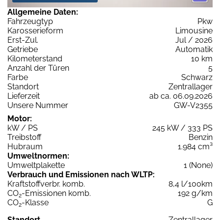
Allgemeine Daten:
Fahrzeugtyp
Pkw
Karosserieform
Limousine
Erst-Zul.
Jul / 2026
Getriebe
Automatik
Kilometerstand
10 km
Anzahl der Türen
5
Farbe
Schwarz
Standort
Zentrallager
Lieferzeit
ab ca. 06.09.2026
Unsere Nummer
GW-V2355
Motor:
kW / PS
245 kW / 333 PS
Treibstoff
Benzin
Hubraum
1.984 cm³
Umweltnormen:
Umweltplakette
1 (None)
Verbrauch und Emissionen nach WLTP:
Kraftstoffverbr. komb.
8,4 l/100km
CO
-Emissionen komb.
192 g/km
2
CO
-Klasse
G
2
Standort
Zentrallager