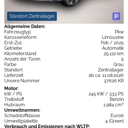
Standort Zentrallager
Allgemeine Daten:
Fahrzeugtyp
Pkw
Karosserieform
Limousine
Erst-Zul.
Feb / 2025
Getriebe
Automatik
Kilometerstand
25.122 km
Anzahl der Türen
5
Farbe
Grau
Standort
Zentrallager
Lieferzeit
ab ca. 11.08.2026
Unsere Nummer
37626 KR
Motor:
kW / PS
245 kW / 333 PS
Treibstoff
Benzin
Hubraum
1.984 cm³
Umweltnormen:
Schadstoffklasse
Euro6
Umweltplakette
4 (Green)
Verbrauch und Emissionen nach WLTP: