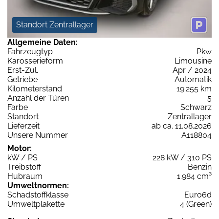
Standort Zentrallager
Allgemeine Daten:
Fahrzeugtyp
Pkw
Karosserieform
Limousine
Erst-Zul.
Apr / 2024
Getriebe
Automatik
Kilometerstand
19.255 km
Anzahl der Türen
5
Farbe
Schwarz
Standort
Zentrallager
Lieferzeit
ab ca. 11.08.2026
Unsere Nummer
A118804
Motor:
kW / PS
228 kW / 310 PS
Treibstoff
Benzin
Hubraum
1.984 cm³
Umweltnormen:
Schadstoffklasse
Euro6d
Umweltplakette
4 (Green)