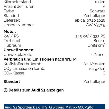
Kilometerstand
10 km
Anzahl der Türen
5
Farbe
Schwarz
Standort
Zentrallager
Lieferzeit
ab ca. 07.10.2026
Unsere Nummer
GW-V3785
Motor:
kW / PS
245 kW / 333 PS
Treibstoff
Benzin
Hubraum
1.984 cm³
Umweltnormen:
Umweltplakette
1 (None)
Verbrauch und Emissionen nach WLTP:
Kraftstoffverbr. komb.
8,4 l/100km
CO
-Emissionen komb.
191 g/km
2
CO
-Klasse
G
2
Standort
Zentrallager
Details zum Audi S3 anzeigen
Audi S3 Sportback 2.0 TFSI Q S tronic Matrix/ACC/360°