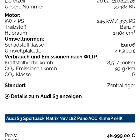
Lieferzeit
ab ca. 11.08.2026
Unsere Nummer
37484 KR
Motor:
kW / PS
245 kW / 333 PS
Treibstoff
Benzin
Hubraum
1.984 cm³
Umweltnormen:
Schadstoffklasse
Euro6
Umweltplakette
4 (Green)
Verbrauch und Emissionen nach WLTP:
Kraftstoffverbr. komb.
8,5 l/100km
CO
-Emissionen komb.
193 g/km
2
CO
-Klasse
G
2
Standort
Zentrallager
Details zum Audi S3 anzeigen
Audi S3 Sportback Matrix Nav 18Z Pano ACC KlimaP eHK
Preis:
46.999,00 €