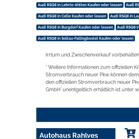
Audi RSQ8 in Lehrte-Ahlten Kaufen oder leasen
Audi R
Audi RSQ8 in Celle Kaufen oder leasen
Audi RSQ8 in La
Audi RSQ8 in Burgdorf Kaufen oder leasen
Audi RSQ8 i
Audi RSQ8 in Soltau-Fallingbostel Kaufen oder leasen
Irrtum und Zwischenverkauf vorbehalten
* Weitere Informationen zum offiziellen K
Stromverbrauch neuer Pkw können dem 'Lei
den offiziellen Stromverbrauch neuer P
GmbH' unentgeltlich erhältlich ist unter 
Autohaus Rahlves