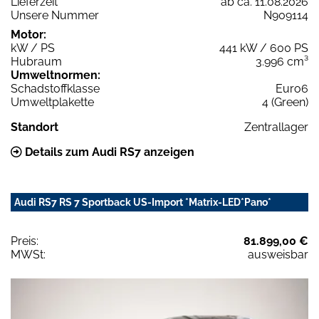
Lieferzeit
ab ca. 11.08.2026
Unsere Nummer
N909114
Motor:
kW / PS
441 kW / 600 PS
Hubraum
3.996 cm³
Umweltnormen:
Schadstoffklasse
Euro6
Umweltplakette
4 (Green)
Standort
Zentrallager
Details zum Audi RS7 anzeigen
Audi RS7 RS 7 Sportback US-Import *Matrix-LED*Pano*
Preis:
81.899,00 €
MWSt:
ausweisbar